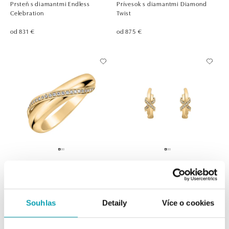
Prsteň s diamantmi Endless
Prívesok s diamantmi Diamond
Celebration
Twist
od 831 €
od 875 €
ALO
ALO
Prsteň s diamantmi Night Sea
Náušnice s diamantmi Sparkling
Galaxy
od 887 €
Souhlas
Detaily
Více o cookies
od 902 €