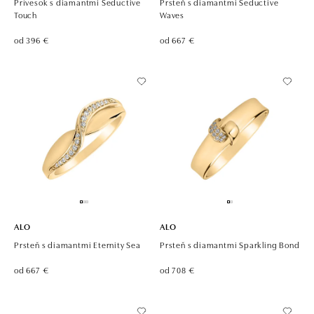
Prívesok s diamantmi Seductive
Prsteň s diamantmi Seductive
Touch
Waves
od 396 €
od 667 €
ALO
ALO
Prsteň s diamantmi Eternity Sea
Prsteň s diamantmi Sparkling Bond
od 667 €
od 708 €