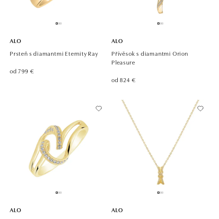
ALO
ALO
Prsteň s diamantmi Eternity Ray
Přívěsok s diamantmi Orion
Pleasure
od 799 €
od 824 €
ALO
ALO