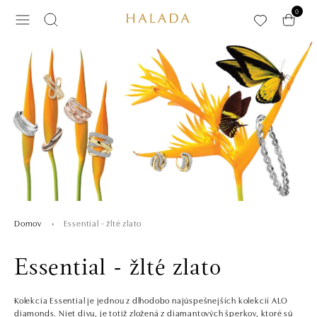
Preskočiť na hlavný obsah
0
Essential - žlté zlato
Domov
Essential - žlté zlato
Kolekcia Essential je jednou z dlhodobo najúspešnejších kolekcií ALO
diamonds. Niet divu, je totiž zložená z diamantových šperkov, ktoré sú