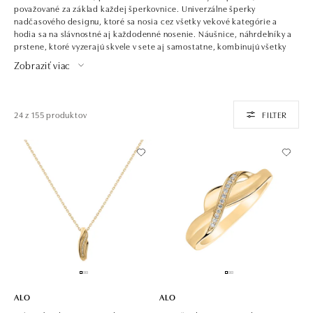
považované za základ každej šperkovnice. Univerzálne šperky
nadčasového designu, ktoré sa nosia cez všetky vekové kategórie a
hodia sa na slávnostné aj každodenné nosenie. Náušnice, náhrdelníky a
prstene, ktoré vyzerajú skvele v sete aj samostatne, kombinujú všetky
farby zlata a jemných diamantov.
Zobraziť viac
24 z 155 produktov
FILTER
ALO
ALO