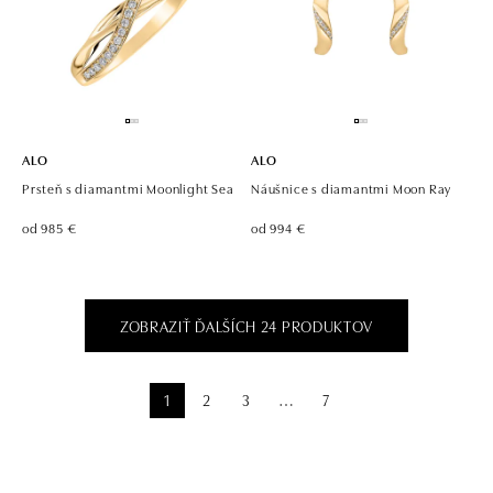
ALO
ALO
Prsteň s diamantmi Moonlight Sea
Náušnice s diamantmi Moon Ray
od 985 €
od 994 €
ZOBRAZIŤ ĎALŠÍCH 24 PRODUKTOV
1
2
3
7
⋯