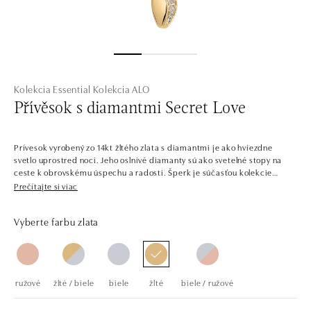
Kolekcia Essential
Kolekcia ALO
Přívěsok s diamantmi Secret Love
Prívesok vyrobený zo 14kt žltého zlata s diamantmi je ako hviezdne
svetlo uprostred noci. Jeho oslnivé diamanty sú ako svetelné stopy na
ceste k obrovskému úspechu a radosti. Šperk je súčasťou kolekcie
Essential. Diamantové šperky sú základom každej šperkovnice. Sú
Prečítajte si viac
nadčasové, elegantné a dajú sa donekonečna kombinovať. Náušnice,
náhrdelníky a prstene, ktoré vyzerajú skvele v súprave a samostatne,
Vyberte farbu zlata
kombinujú všetky farby zlata a jemných diamantov. Nie je teda divu, že
táto kolekcia je už dlho najobľúbenejšia. Spoločnosť ALO diamonds
vyrába v Čechách šperky z diamantov a drahých kameňov už takmer 30
rokov. Každý šperk je tak originál a je tiež opatrený certifikátom
pravosti a dodaný v luxusnom balení. Či už vyberáte zásnubný prsteň
ružové
žlté / biele
biele
žlté
biele / ružové
alebo diamantový náramok alebo náhrdelník, nedarujete s nami iba
šperk, ale aj múdru investíciu. Prívesok sa dodáva bez retiazky. Retiazku
je možné doobjednať na
posta@alo.sk