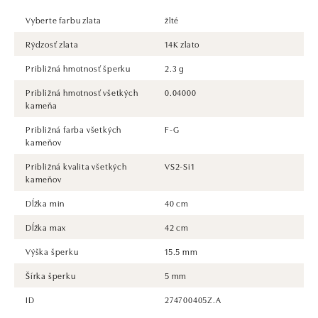
Vyberte farbu zlata
žlté
Rýdzosť zlata
14K zlato
Približná hmotnosť šperku
2.3 g
Približná hmotnosť všetkých
0.04000
kameňa
Približná farba všetkých
F-G
kameňov
Približná kvalita všetkých
VS2-Si1
kameňov
Dĺžka min
40 cm
Dĺžka max
42 cm
Výška šperku
15.5 mm
Šírka šperku
5 mm
ID
274700405Z.A