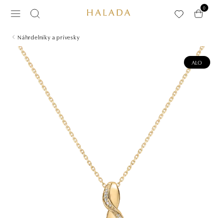
Preskočiť na hlavný obsah
0
Náhrdelníky a prívesky
ALO