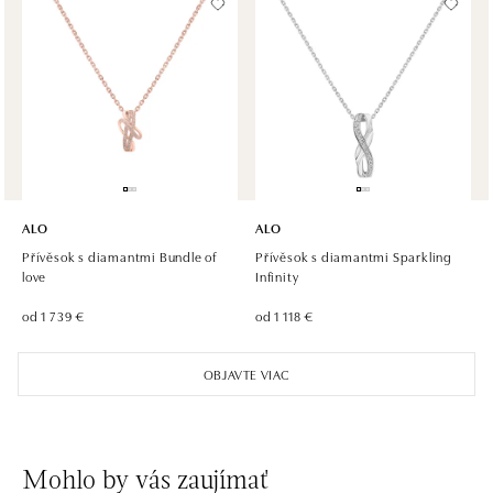
HALADA OC Avion, Ostrava
Rudná 3114/114, 700 30 Ostrava-Zábřeh
tel.: +420605174749
dnes otvorené do 21:00
ALO
ALO
Přívěsok s diamantmi Bundle of
Přívěsok s diamantmi Sparkling
love
Infinity
od 1 739 €
od 1 118 €
OBJAVTE VIAC
Mohlo by vás zaujímať