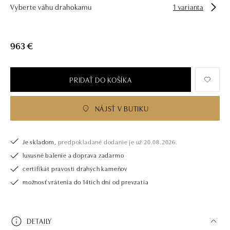
Vyberte váhu drahokamu
1 varianta
963 €
PRIDAŤ DO KOŠÍKA
NÁJSŤ V BUTIKU
Je skladom,
predpokladané dodanie je už 20.08.2026.
luxusné balenie a doprava zadarmo
certifikát pravosti drahých kameňov
možnosť vrátenia do 14tich dní od prevzatia
DETAILY