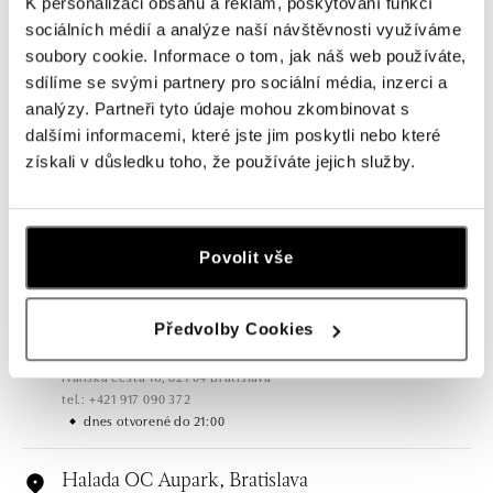
K personalizaci obsahu a reklam, poskytování funkcí
sociálních médií a analýze naší návštěvnosti využíváme
soubory cookie. Informace o tom, jak náš web používáte,
sdílíme se svými partnery pro sociální média, inzerci a
analýzy. Partneři tyto údaje mohou zkombinovat s
dalšími informacemi, které jste jim poskytli nebo které
Všetky
Česko
Slovensko
získali v důsledku toho, že používáte jejich služby.
HALADA OC Eurovea, Bratislava
Pribinova 8, 811 09 Bratislava
Povolit vše
tel.: +421 910 284 071
dnes otvorené do 21:00
Předvolby Cookies
HALADA OC Avion, Bratislava
Ivanská cesta 16, 821 04 Bratislava
tel.: +421 917 090 372
dnes otvorené do 21:00
Halada OC Aupark, Bratislava