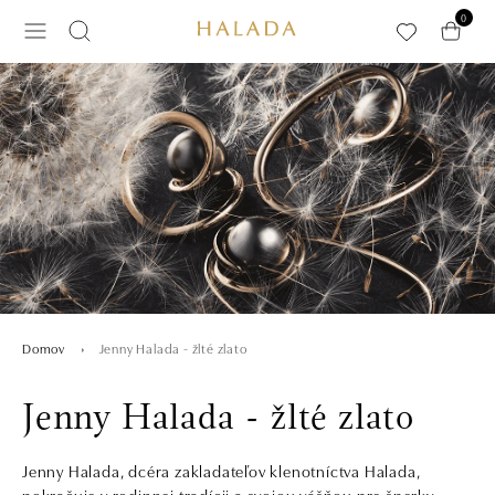
Preskočiť na hlavný obsah
0
Jenny Halada - žlté zlato
Domov
Jenny Halada - žlté zlato
Jenny Halada, dcéra zakladateľov klenotníctva Halada,
pokračuje v rodinnej tradícii a svojou vášňou pre šperky