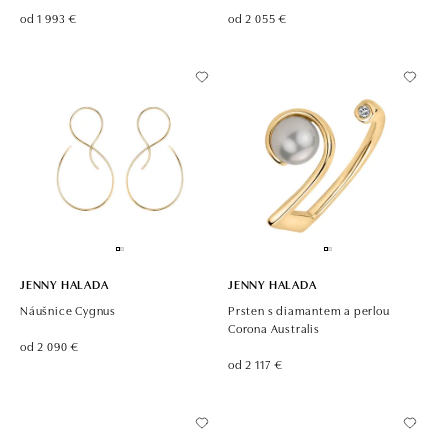
od 1 993 €
od 2 055 €
JENNY HALADA
JENNY HALADA
Náušnice Cygnus
Prsten s diamantem a perlou
Corona Australis
od 2 090 €
od 2 117 €