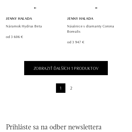
JENNY HALADA
JENNY HALADA
Náramok Hydrus Beta
Náušnice s diamanty Corona
Borealis
od 3 606 €
od 3 947 €
ZOBRAZIŤ ĎALŠÍCH 1 PRODUKTOV
1
2
Prihláste sa na odber newslettera