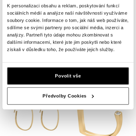
K personalizaci obsahu a reklam, poskytování funkcí
sociálních médií a analýze naší návštěvnosti využíváme
soubory cookie. Informace o tom, jak náš web používáte,
sdílíme se svými partnery pro sociální média, inzerci a
analýzy. Partneři tyto údaje mohou zkombinovat s
dalšími informacemi, které jste jim poskytli nebo které
získali v důsledku toho, že používáte jejich služby.
JENNY HALADA
JENNY HALADA
Přívěsek Andromeda
Prsteň Hydrus beta
od 1 705 €
od 1 790 €
Povolit vše
Předvolby Cookies