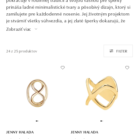
prináša ladné minimalistické tvary a pôsobivý dizajn, ktorý si
zamilujete pre každodenné nosenie. Jej životným projektom
je stvárniť všetky súhvezdia, a jej zlaté šperky dokazujú, že
jednoduchosť môže byť ohromujúca.
Zobraziť viac
24 z 25 produktov
FILTER
JENNY HALADA
JENNY HALADA