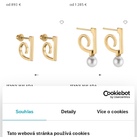
od 893 €
od 1 285 €
JENNY HALADA
JENNY HALADA
Náušnice Corona Australis
Náušnice s perlou / 132906 Corona
Australis
od 1 359 €
od 1 647 €
Souhlas
Detaily
Více o cookies
Tato webová stránka používá cookies