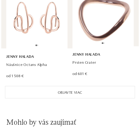
HALADA OC Avion, Ostrava
Rudná 3114/114, 700 30 Ostrava-Zábřeh
tel.: +420605174749
dnes otvorené do 21:00
JENNY HALADA
JENNY HALADA
Prsten Crater
Náušnice Octans Alpha
od 601 €
od 1 508 €
OBJAVTE VIAC
Mohlo by vás zaujímať