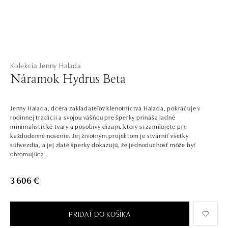
Kolekcia Jenny Halada
Náramok Hydrus Beta
Jenny Halada, dcéra zakladateľov klenotníctva Halada, pokračuje v
rodinnej tradícii a svojou vášňou pre šperky prináša ladné
minimalistické tvary a pôsobivý dizajn, ktorý si zamilujete pre
každodenné nosenie. Jej životným projektom je stvárniť všetky
súhvezdia, a jej zlaté šperky dokazujú, že jednoduchosť môže byť
ohromujúca.
3 606 €
PRIDAŤ DO KOŠÍKA