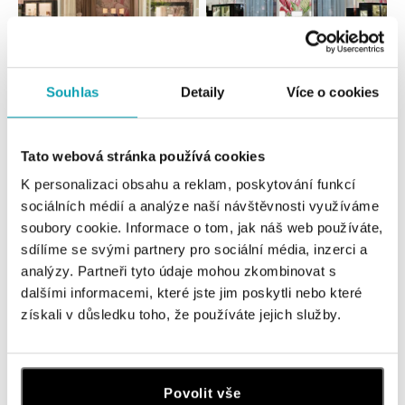
Souhlas
Detaily
Více o cookies
Všetky
Česko
Slovensko
HALADA OC Eurovea, Bratislava
Tato webová stránka používá cookies
Pribinova 8, 811 09 Bratislava
K personalizaci obsahu a reklam, poskytování funkcí
tel.: +421 910 284 071
sociálních médií a analýze naší návštěvnosti využíváme
dnes otvorené do 21:00
soubory cookie. Informace o tom, jak náš web používáte,
sdílíme se svými partnery pro sociální média, inzerci a
HALADA OC Avion, Bratislava
analýzy. Partneři tyto údaje mohou zkombinovat s
Ivanská cesta 16, 821 04 Bratislava
dalšími informacemi, které jste jim poskytli nebo které
tel.: +421 917 090 372
získali v důsledku toho, že používáte jejich služby.
dnes otvorené do 21:00
Halada OC Aupark, Bratislava
Povolit vše
Einsteinova 18, 851 01 Bratislava