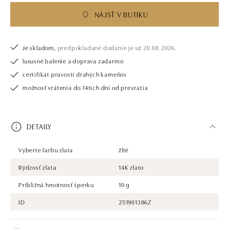
NÁJSŤ V BUTIKU
Je skladom,
predpokladané dodanie je už 20.08.2026.
luxusné balenie a doprava zadarmo
certifikát pravosti drahých kameňov
možnosť vrátenia do 14tich dní od prevzatia
DETAILY
Vyberte farbu zlata
žlté
Rýdzosť zlata
14K zlato
Približná hmotnosť šperku
10 g
ID
251901386Z