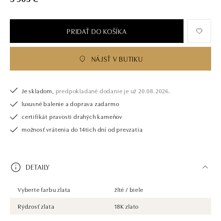
majstrovsky spája eleganciu s inováciou. Multifunkčné legendárne
klenoty, či už s preklápacími prvkami, vymeniteľnými detailmi alebo
tančiacimi diamantmi, sú technicky dokonalé umelecké diela. Na prvý
pohľad očaria, na druhý prekvapia.
PRIDAŤ DO KOŠÍKA
NÁJSŤ V BUTIKU
Je skladom,
predpokladané dodanie je už 20.08.2026.
luxusné balenie a doprava zadarmo
certifikát pravosti drahých kameňov
možnosť vrátenia do 14tich dní od prevzatia
DETAILY
Vyberte farbu zlata
žlté / biele
Rýdzosť zlata
18K zlato