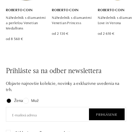
ROBERTO COIN
ROBERTO COIN
ROBERTO COIN
Náhrdelník s diamantmi
Náhrdelník s diamantmi
Náhrdelník s diama
a perleťou Venetian
Venetian Princess
Love in Verona
Medallions
od 2 130 €
od 2 610 €
od 8 560 €
Prihláste sa na odber newslettera
Objavte najnovšie kolekcie, novinky a exkluzívne uvedenia na
trh.
Žena
Muž
PRIHLÁSENIE