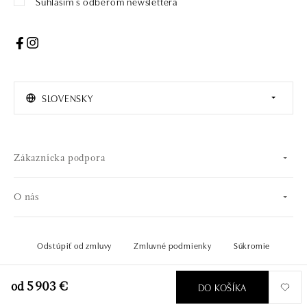
Súhlasím s odberom newslettera
SLOVENSKY
Zákaznícka podpora
O nás
Odstúpiť od zmluvy
Zmluvné podmienky
Súkromie
© 2026 OLA online s.r.o.. Všetky práva vyhradené..
Vytvoril
DO KOŠÍKA
od 5 903 €