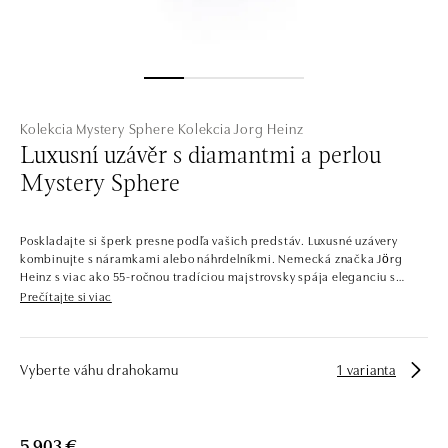
Kolekcia Mystery Sphere
Kolekcia Jorg Heinz
Luxusní uzávěr s diamantmi a perlou
Mystery Sphere
Poskladajte si šperk presne podľa vašich predstáv. Luxusné uzávery
kombinujte s náramkami alebo náhrdelníkmi. Nemecká značka Jörg
Heinz s viac ako 55-ročnou tradíciou majstrovsky spája eleganciu s
inováciou. Multifunkčné legendárne šperky, či už s preklápacími
Prečítajte si viac
prvkami, vymeniteľnými detailmi alebo tancujúcimi diamantmi, sú
technicky dokonalé umelecké diela. Na prvý pohľad očaria, na druhý
prekvapia.
Vyberte váhu drahokamu
1 varianta
Šperky by mali byť nielen nádherné, ale aj pohodlné a rafinované.
Nemecká značka Jörg Heinz, s viac ako 55-ročnou tradíciou,
5 903 €