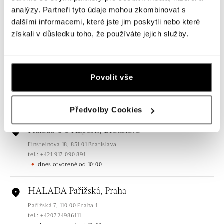
HALADA OC Eurovea, Bratislava
analýzy. Partneři tyto údaje mohou zkombinovat s
Pribinova 8, 811 09 Bratislava
dalšími informacemi, které jste jim poskytli nebo které
tel.: +421 910 284 071
získali v důsledku toho, že používáte jejich služby.
dnes otvorené od 10:00
HALADA OC Avion, Bratislava
Povolit vše
Ivanská cesta 16, 821 04 Bratislava
tel.: +421 917 090 372
dnes otvorené od 10:00
Předvolby Cookies
Halada OC Aupark, Bratislava
Einsteinova 18, 851 01 Bratislava
tel.: +421 917 090 891
dnes otvorené od 10:00
HALADA Pařížská, Praha
Pařížská 7, 110 00 Praha 1
tel.: +420724986111