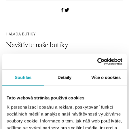
HALADA BUTIKY
Navštívte naše butiky
Souhlas
Detaily
Více o cookies
Tato webová stránka používá cookies
K personalizaci obsahu a reklam, poskytování funkcí
sociálních médií a analýze naší návštěvnosti využíváme
Všetky
Česko
Slovensko
soubory cookie. Informace o tom, jak náš web používáte,
sdílíme se svými partnery pro sociální média, inzerci a