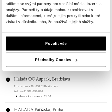
sdílíme se svými partnery pro sociální média, inzerci a
Všetky
Česko
Slovensko
analýzy. Partneři tyto údaje mohou zkombinovat s
dalšími informacemi, které jste jim poskytli nebo které
HALADA OC Eurovea, Bratislava
získali v důsledku toho, že používáte jejich služby.
Pribinova 8, 811 09 Bratislava
tel.: +421 910 284 071
dnes otvorené do 21:00
Povolit vše
HALADA OC Avion, Bratislava
Ivanská cesta 16, 821 04 Bratislava
Předvolby Cookies
tel.: +421 917 090 372
dnes otvorené do 21:00
Halada OC Aupark, Bratislava
Einsteinova 18, 851 01 Bratislava
tel.: +421 917 090 891
dnes otvorené do 21:00
HALADA Pařížská, Praha