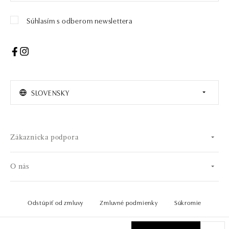
Súhlasím s odberom newslettera
SLOVENSKY
Zákaznícka podpora
O nás
Odstúpiť od zmluvy
Zmluvné podmienky
Súkromie
© 2026 OLA online s.r.o.. Všetky práva vyhradené..
Vytvoril