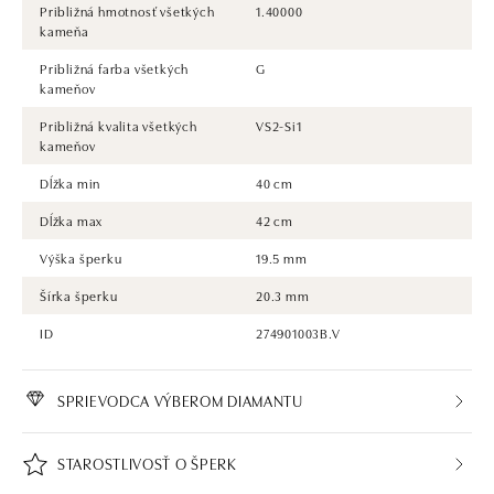
Približná hmotnosť všetkých
1.40000
kameňa
Približná farba všetkých
G
kameňov
Približná kvalita všetkých
VS2-Si1
kameňov
Dĺžka min
40 cm
Dĺžka max
42 cm
Výška šperku
19.5 mm
Šírka šperku
20.3 mm
ID
274901003B.V
SPRIEVODCA VÝBEROM DIAMANTU
STAROSTLIVOSŤ O ŠPERK