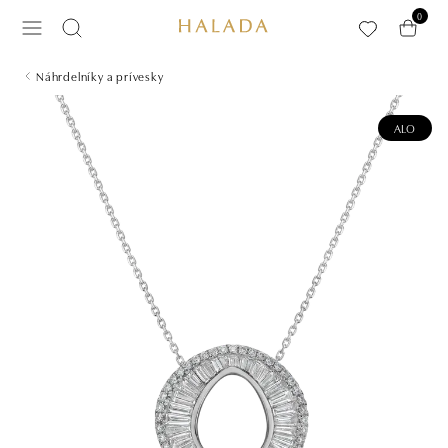
Preskočiť na hlavný obsah
0
Náhrdelníky a prívesky
ALO