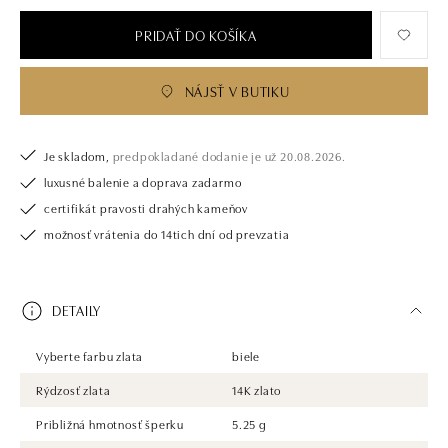
PRIDAŤ DO KOŠÍKA
NÁJSŤ V BUTIKU
Je skladom,
predpokladané dodanie je už 20.08.2026.
luxusné balenie a doprava zadarmo
certifikát pravosti drahých kameňov
možnosť vrátenia do 14tich dní od prevzatia
DETAILY
Vyberte farbu zlata
biele
Rýdzosť zlata
14K zlato
Približná hmotnosť šperku
5.25 g