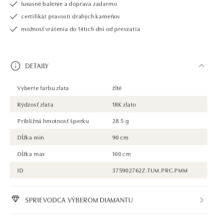
luxusné balenie a doprava zadarmo
certifikát pravosti drahých kameňov
možnosť vrátenia do 14tich dní od prevzatia
DETAILY
Vyberte farbu zlata
žlté
Rýdzosť zlata
18K zlato
Približná hmotnosť šperku
28.5 g
Dĺžka min
90 cm
Dĺžka max
100 cm
ID
375902762Z.TUM.PRC.PMM
SPRIEVODCA VÝBEROM DIAMANTU