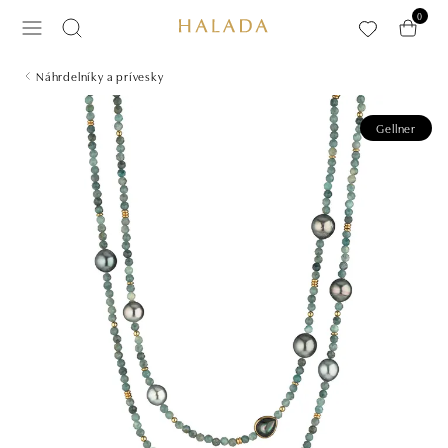
Preskočiť na hlavný obsah
0
Náhrdelníky a prívesky
Gellner