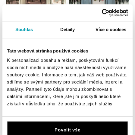
Všetky
Česko
Slovensko
Souhlas
Detaily
Více o cookies
HALADA OC Eurovea, Bratislava
Pribinova 8, 811 09 Bratislava
tel.: +421 910 284 071
Tato webová stránka používá cookies
dnes otvorené od 10:00
K personalizaci obsahu a reklam, poskytování funkcí
sociálních médií a analýze naší návštěvnosti využíváme
HALADA OC Avion, Bratislava
soubory cookie. Informace o tom, jak náš web používáte,
Ivanská cesta 16, 821 04 Bratislava
sdílíme se svými partnery pro sociální média, inzerci a
tel.: +421 917 090 372
analýzy. Partneři tyto údaje mohou zkombinovat s
dnes otvorené od 09:00
dalšími informacemi, které jste jim poskytli nebo které
získali v důsledku toho, že používáte jejich služby.
Halada OC Aupark, Bratislava
Einsteinova 18, 851 01 Bratislava
tel.: +421 917 090 891
Povolit vše
dnes otvorené od 09:00