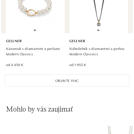
tel.: +420605174749
dnes otvorené od 09:00
GELLNER
GELLNER
Náramok s diamantmi a perlami
Náhrdelník s diamantmi a perlou
Modern Classics
Modern Classsics
od 4 450 €
od 1 955 €
OBJAVTE VIAC
Mohlo by vás zaujímať