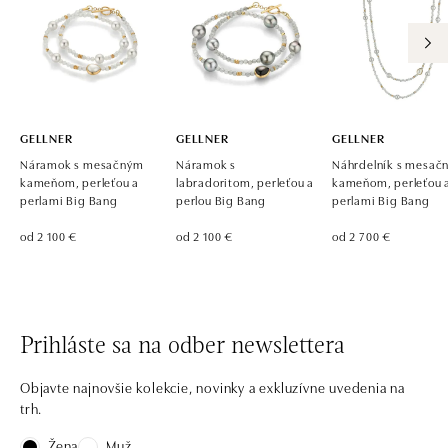
GELLNER
GELLNER
GELLNER
Náramok s mesačným
Náramok s
Náhrdelník s mesač
kameňom, perleťou a
labradoritom, perleťou a
kameňom, perleťou 
perlami Big Bang
perlou Big Bang
perlami Big Bang
od 2 100 €
od 2 100 €
od 2 700 €
Prihláste sa na odber newslettera
Objavte najnovšie kolekcie, novinky a exkluzívne uvedenia na
trh.
Žena
Muž