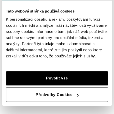
HALADA OC Avion, Bratislava
Tato webová stránka používá cookies
Ivanská cesta 16, 821 04 Bratislava
K personalizaci obsahu a reklam, poskytování funkcí
tel.: +421 917 090 372
dnes otvorené do 21:00
sociálních médií a analýze naší návštěvnosti využíváme
soubory cookie. Informace o tom, jak náš web používáte,
sdílíme se svými partnery pro sociální média, inzerci a
Halada OC Aupark, Bratislava
analýzy. Partneři tyto údaje mohou zkombinovat s
Einsteinova 18, 851 01 Bratislava
dalšími informacemi, které jste jim poskytli nebo které
tel.: +421 917 090 891
dnes otvorené do 21:00
získali v důsledku toho, že používáte jejich služby.
HALADA Pařížská, Praha
Pařížská 7, 110 00 Praha 1
Povolit vše
tel.: +420724986111
dnes otvorené do 18:00
Předvolby Cookies
ZOBRAZIŤ VŠETKY BUTIKY
HALADA Na Příkopě, Praha
Na Příkopě 16, 110 00 Praha 1
tel.: +420608028615