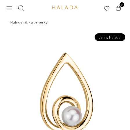
Preskočiť na hlavný obsah
0
Náhrdelníky a prívesky
Jenny Halada