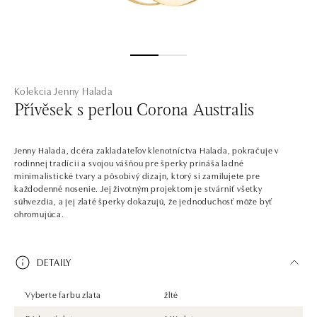
Kolekcia Jenny Halada
Přívěsek s perlou Corona Australis
Jenny Halada, dcéra zakladateľov klenotníctva Halada, pokračuje v
rodinnej tradícii a svojou vášňou pre šperky prináša ladné
minimalistické tvary a pôsobivý dizajn, ktorý si zamilujete pre
každodenné nosenie. Jej životným projektom je stvárniť všetky
súhvezdia, a jej zlaté šperky dokazujú, že jednoduchosť môže byť
ohromujúca.
DETAILY
Vyberte farbu zlata
žlté