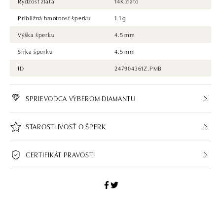
Rýdzosť zlata
14K zlato
Približná hmotnosť šperku
1.1 g
Výška šperku
4.5 mm
Šírka šperku
4.5 mm
ID
247904361Z.PMB
SPRIEVODCA VÝBEROM DIAMANTU
STAROSTLIVOSŤ O ŠPERK
CERTIFIKÁT PRAVOSTI