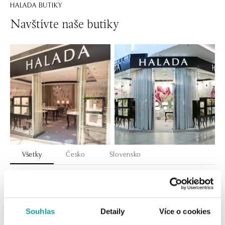
HALADA BUTIKY
Navštívte naše butiky
Všetky
Česko
Slovensko
HALADA OC Eurovea, Bratislava
Pribinova 8, 811 09 Bratislava
tel.: +421 910 284 071
Souhlas
Detaily
Více o cookies
dnes otvorené do 21:00