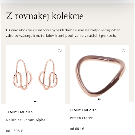
dnes otvorené do 18:00
Z rovnakej kolekcie
HALADA Česká, Brno
Česká 23, 602 00 Brno
Už viac ako dve desaťročia vynakladáme úsilie na zodpovednývýber
zdrojov vzácnych materiálov, ktoré používame v našich šperkoch.
tel.: +420602443261
otvorené v Pondelok od 09:00
HALADA OC Avion, Ostrava
Rudná 3114/114, 700 30 Ostrava-Zábřeh
tel.: +420605174749
dnes otvorené do 21:00
JENNY HALADA
JENNY HALADA
Prsten Crater
Náušnice Octans Alpha
od 601 €
od 1 508 €