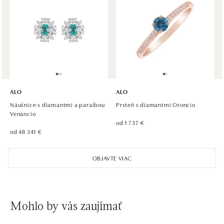
HALADA OC Avion, Ostrava
Rudná 3114/114, 700 30 Ostrava-Zábřeh
tel.: +420605174749
dnes otvorené do 21:00
ALO
ALO
Náušnice s diamantmi a paraibou
Prsteň s diamantmi Oroncio
Venancio
od 1 737 €
od 48 341 €
OBJAVTE VIAC
Mohlo by vás zaujímať