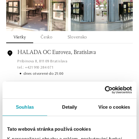
Všetky
Česko
Slovensko
HALADA OC Eurovea, Bratislava
Pribinova 8, 811 09 Bratislava
tel.: +421 910 284 071
dnes otvorené do 21:00
HALADA OC Avion, Bratislava
Ivanská cesta 16, 821 04 Bratislava
tel.: +421 917 090 372
Souhlas
Detaily
Více o cookies
dnes otvorené do 21:00
Halada OC Aupark, Bratislava
Tato webová stránka používá cookies
Einsteinova 18, 851 01 Bratislava
K personalizaci obsahu a reklam, poskytování funkcí