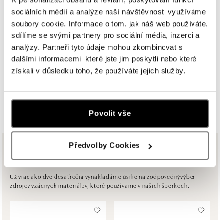
tel.: +421 917 090 891
sociálních médií a analýze naší návštěvnosti využíváme
dnes otvorené do 21:00
soubory cookie. Informace o tom, jak náš web používáte,
sdílíme se svými partnery pro sociální média, inzerci a
HALADA Pařížská, Praha
analýzy. Partneři tyto údaje mohou zkombinovat s
Pařížská 7, 110 00 Praha 1
dalšími informacemi, které jste jim poskytli nebo které
tel.: +420724986111
získali v důsledku toho, že používáte jejich služby.
dnes otvorené do 19:00
ZOBRAZIŤ VŠETKY BUTIKY
HALADA Na Příkopě, Praha
Povolit vše
Na Příkopě 16, 110 00 Praha 1
tel.: +420608028615
dnes otvorené do 19:00
Předvolby Cookies
Z rovnakej kolekcie
HALADA Česká, Brno
Česká 23, 602 00 Brno
Už viac ako dve desaťročia vynakladáme úsilie na zodpovednývýber
zdrojov vzácnych materiálov, ktoré používame v našich šperkoch.
tel.: +420602443261
dnes otvorené do 19:00