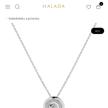
Preskočiť na hlavný obsah
0
Náhrdelníky a prívesky
ALO