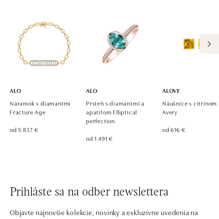
ALO
ALO
ALOVE
Náramok s diamantmi
Prsteň s diamantmi a
Náušnice s citrínom
Fracture Age
apatitom Elliptical
Avery
perfection
od 5 837 €
od 616 €
od 1 491 €
Prihláste sa na odber newslettera
Objavte najnovšie kolekcie, novinky a exkluzívne uvedenia na