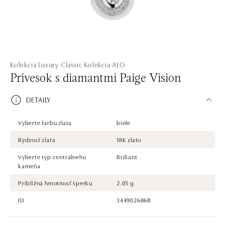
Kolekcia Luxury Classic
Kolekcia ALO
Prívesok s diamantmi Paige Vision
DETAILY
Vyberte farbu zlata
biele
Rýdzosť zlata
18K zlato
Vyberte typ centrálneho
Briliant
kameňa
Približná hmotnosť šperku
2.05 g
ID
344902686B