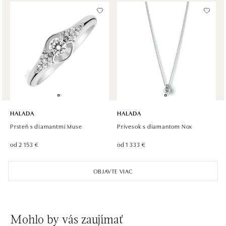
HALADA OC Avion, Ostrava
Rudná 3114/114, 700 30 Ostrava-Zábřeh
tel.: +420605174749
dnes otvorené do 21:00
HALADA
HALADA
Prsteň s diamantmi Muse
Prívesok s diamantom Nox
od 2 153 €
od 1 333 €
OBJAVTE VIAC
Mohlo by vás zaujímať