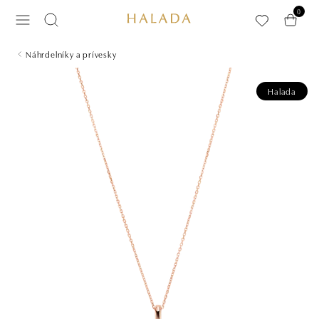
Preskočiť na hlavný obsah
0
Náhrdelníky a prívesky
Halada