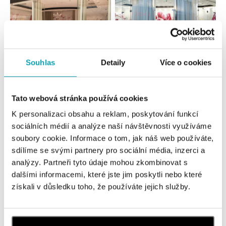
Souhlas
Detaily
Více o cookies
Všetky
Česko
Slovensko
Tato webová stránka používá cookies
HALADA OC Eurovea, Bratislava
K personalizaci obsahu a reklam, poskytování funkcí
Pribinova 8, 811 09 Bratislava
sociálních médií a analýze naší návštěvnosti využíváme
tel.: +421 910 284 071
soubory cookie. Informace o tom, jak náš web používáte,
dnes otvorené do 21:00
sdílíme se svými partnery pro sociální média, inzerci a
analýzy. Partneři tyto údaje mohou zkombinovat s
HALADA OC Avion, Bratislava
dalšími informacemi, které jste jim poskytli nebo které
Ivanská cesta 16, 821 04 Bratislava
získali v důsledku toho, že používáte jejich služby.
tel.: +421 917 090 372
dnes otvorené do 21:00