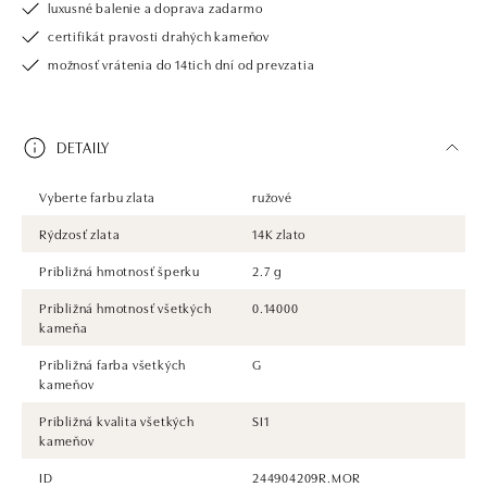
luxusné balenie a doprava zadarmo
certifikát pravosti drahých kameňov
možnosť vrátenia do 14tich dní od prevzatia
DETAILY
Vyberte farbu zlata
ružové
Rýdzosť zlata
14K zlato
Približná hmotnosť šperku
2.7 g
Približná hmotnosť všetkých
0.14000
kameňa
Približná farba všetkých
G
kameňov
Približná kvalita všetkých
SI1
kameňov
ID
244904209R.MOR