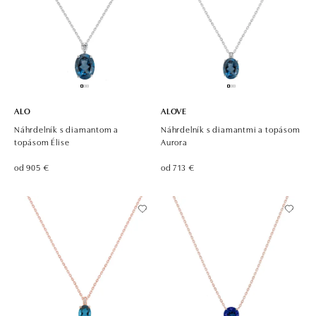
ALO
ALOVE
Náhrdelník s diamantom a
Náhrdelník s diamantmi a topásom
topásom Élise
Aurora
od 905 €
od 713 €