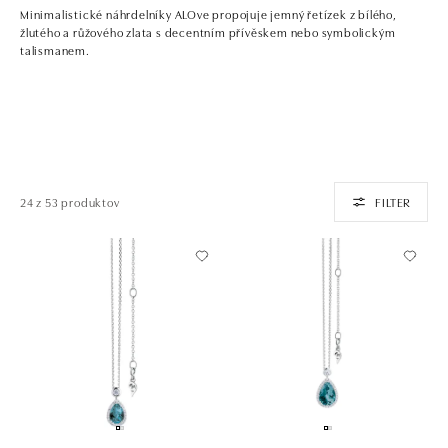
Minimalistické náhrdelníky ALOve propojuje jemný řetízek z bílého,
žlutého a růžového zlata s decentním přívěskem nebo symbolickým
talismanem.
24 z 53 produktov
FILTER