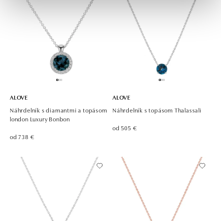
ALOVE
ALOVE
Náhrdelník s diamantmi a topásom
Náhrdelník s topásom Thalassali
london Luxury Bonbon
od 505 €
od 738 €