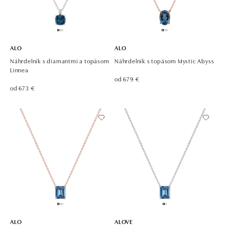
ALO
ALO
Náhrdelník s diamantmi a topásom
Náhrdelník s topásom Mystic Abyss
Linnea
od 679 €
od 673 €
ALO
ALOVE