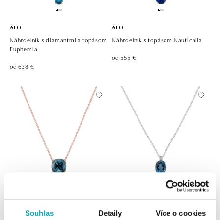
ALO
ALO
Náhrdelník s diamantmi a topásom
Náhrdelník s topásom Nauticalia
Euphemia
od 555 €
od 638 €
ALOVE
ALO
Náhrdelník s topazom london
Náhrdelník s diamantmi a topásom
Souhlas
Detaily
Více o cookies
Manon
Grime