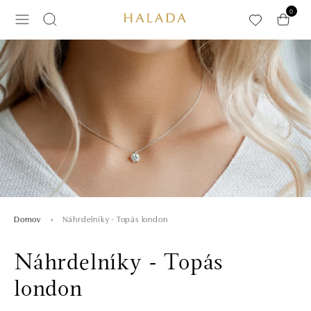
Preskočiť na hlavný obsah
0
Náhrdelníky - Topás london
Domov
Náhrdelníky - Topás
london