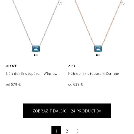
ALOVE
ALO
Náhrdelník s topásom Winslow
Náhrdelník s topásom Corinne
od 578 €
od 629 €
ZOBRAZIŤ ĎALŠÍCH 24 PRODUKTOV
1
2
3