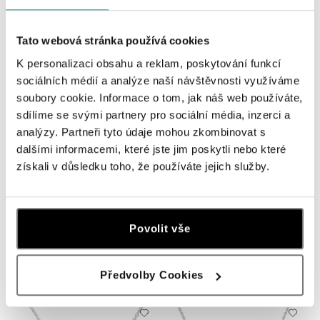
od 1 132 €
od 968 €
Tato webová stránka používá cookies
K personalizaci obsahu a reklam, poskytování funkcí
sociálních médií a analýze naší návštěvnosti využíváme
soubory cookie. Informace o tom, jak náš web používáte,
sdílíme se svými partnery pro sociální média, inzerci a
analýzy. Partneři tyto údaje mohou zkombinovat s
dalšími informacemi, které jste jim poskytli nebo které
získali v důsledku toho, že používáte jejich služby.
ALOVE
ALOVE
Povolit vše
Náhrdelník s topásom Lucky Glance
Náhrdelník s topásom london
Monsoon Bonbon
od 855 €
od 621 €
Předvolby Cookies