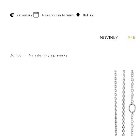
Preskočiť na hlavný obsah
slovensky
Rezervácia termínu
Butiky
NOVINKY
PER
Domov
Náhrdelníky a prívesky