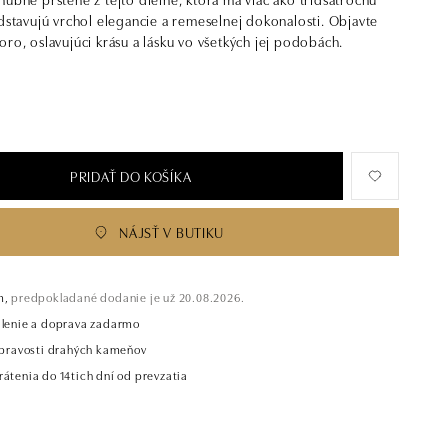
edstavujú vrchol elegancie a remeselnej dokonalosti. Objavte
oro, oslavujúci krásu a lásku vo všetkých jej podobách.
PRIDAŤ DO KOŠÍKA
NÁJSŤ V BUTIKU
m,
predpokladané dodanie je už 20.08.2026.
alenie a doprava zadarmo
t pravosti drahých kameňov
átenia do 14tich dní od prevzatia