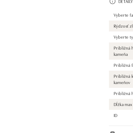
DETAILY
Vyberte fa
Rýdzosť zl
Vyberte t
Približná
kameňa
Približná
Približná 
kameňov
Približná
Dĺžka max
ID