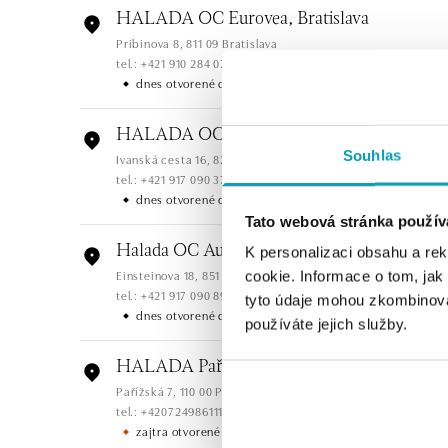
HALADA OC Eurovea, Bratislava
Pribinova 8, 811 09 Bratislava
tel.: +421 910 284 071
dnes otvorené do 21:00
HALADA OC Avion, Bratislava
Souhlas
Ivanská cesta 16, 821 04 Bratislava
tel.: +421 917 090 372
dnes otvorené do 21:00
Tato webová stránka použív
Halada OC Aupark, Bratislava
K personalizaci obsahu a re
Einsteinova 18, 851 01 Bratislava
cookie. Informace o tom, jak
tel.: +421 917 090 891
tyto údaje mohou zkombinovat
dnes otvorené do 21:00
používáte jejich služby.
HALADA Pařížská, Praha
Pařížská 7, 110 00 Praha 1
tel.: +420724986111
zajtra otvorené od 11:00