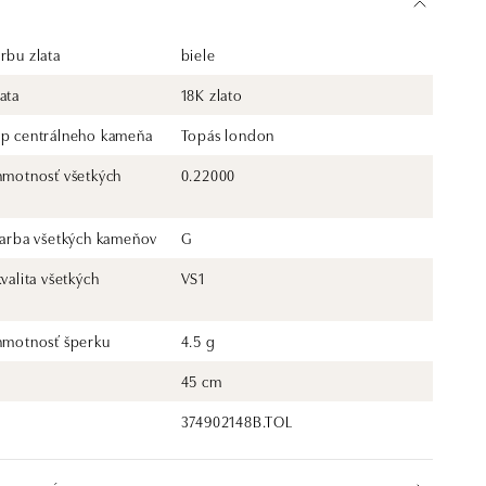
rbu zlata
biele
ata
18K zlato
yp centrálneho kameňa
Topás london
 hmotnosť všetkých
0.22000
 farba všetkých kameňov
G
kvalita všetkých
VS1
 hmotnosť šperku
4.5 g
45 cm
374902148B.TOL