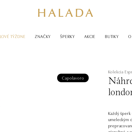
LOVÉ TÝŽDNE
ZNAČKY
ŠPERKY
AKCIE
BUTIKY
O
Kolekcia Esp
Capolavoro
Náhrd
londo
Každý šperk
umeleckým d
prepracovan
zásnubné a s