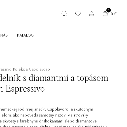
0
0 €
 NÁS
KATALOG
ressivo
Kolekcia Capolavoro
elník s diamantmi a topásom
n Espressivo
 nemeckej rodinnej značky Capolavoro je skutočným
ielom, ako napovedá samotný názov. Majstrovsky
é skvosty s farebnými drahokamami alebo diamantové
nubné prstene z tejto dielne, ktorá má viac ako tridsaťročnú