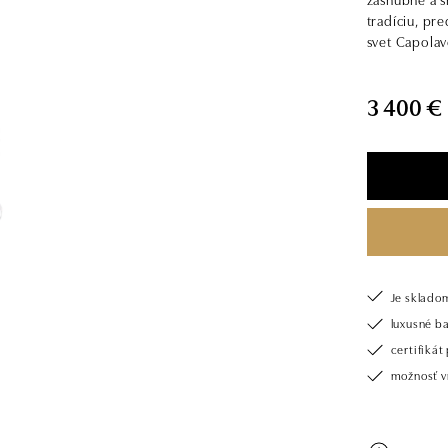
tradíciu, pr
svet Capolav
3 400 €
Je sklado
luxusné b
certifiká
možnosť vr