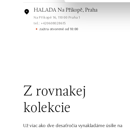
HALADA Na Příkopě, Praha
Na Příkopě 16, 110 00 Praha 1
tel.: +420608028615
zajtra otvorené od 10:00
HALADA Česká, Brno
Česká 23, 602 00 Brno
tel.: +420602443261
otvorené v Pondelok od 09:00
HALADA OC Avion, Ostrava
Rudná 3114/114, 700 30 Ostrava-Zábřeh
Z rovnakej
tel.: +420605174749
dnes otvorené do 21:00
kolekcie
Už viac ako dve desaťročia vynakladáme úsilie na