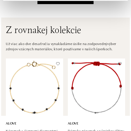
Na Příkopě 16, 110 00 Praha 1
tel.: +420608028615
dnes otvorené do 18:00
Z rovnakej kolekcie
HALADA Česká, Brno
Česká 23, 602 00 Brno
Už viac ako dve desaťročia vynakladáme úsilie na zodpovednývýber
zdrojov vzácnych materiálov, ktoré používame v našich šperkoch.
tel.: +420602443261
otvorené v Pondelok od 09:00
HALADA OC Avion, Ostrava
Rudná 3114/114, 700 30 Ostrava-Zábřeh
tel.: +420605174749
dnes otvorené do 21:00
ALOVE
ALOVE
Náramok s čiernymi diamantmi
Dámsky náramok so šnúrkou Shiny