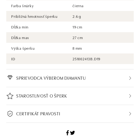
Farba šnúrky
čierna
Približná hmotnosť šperku
2.6 g
Dĺžka min
19 cm
Dĺžka max
27 cm
Výška šperku
8 mm
ID
251002413B.D19
SPRIEVODCA VÝBEROM DIAMANTU
STAROSTLIVOSŤ O ŠPERK
CERTIFIKÁT PRAVOSTI