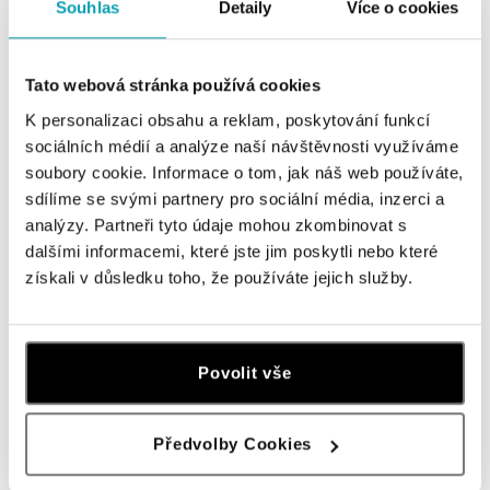
tel.: +421 910 284 071
Souhlas
Detaily
Více o cookies
dnes otvorené do 21:00
Tato webová stránka používá cookies
HALADA OC Avion, Bratislava
Ivanská cesta 16, 821 04 Bratislava
K personalizaci obsahu a reklam, poskytování funkcí
tel.: +421 917 090 372
sociálních médií a analýze naší návštěvnosti využíváme
dnes otvorené do 21:00
soubory cookie. Informace o tom, jak náš web používáte,
sdílíme se svými partnery pro sociální média, inzerci a
Halada OC Aupark, Bratislava
analýzy. Partneři tyto údaje mohou zkombinovat s
Einsteinova 18, 851 01 Bratislava
dalšími informacemi, které jste jim poskytli nebo které
tel.: +421 917 090 891
získali v důsledku toho, že používáte jejich služby.
dnes otvorené do 21:00
HALADA Pařížská, Praha
Povolit vše
Pařížská 7, 110 00 Praha 1
tel.: +420724986111
dnes otvorené do 18:00
Předvolby Cookies
ZOBRAZIŤ VŠETKY BUTIKY
HALADA Na Příkopě, Praha