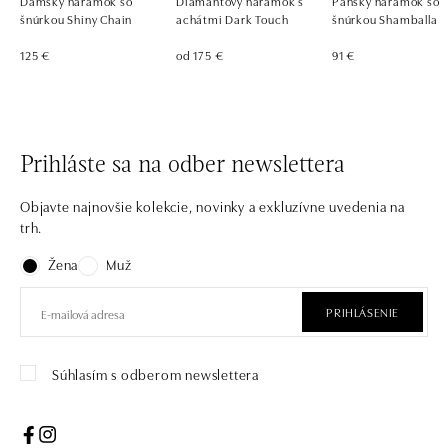
Dámsky náramok so
Diamantový náramok s
Pánsky náramok so
šnúrkou Shiny Chain
achátmi Dark Touch
šnúrkou Shamballa
125 €
od 175 €
91 €
Prihláste sa na odber newslettera
Objavte najnovšie kolekcie, novinky a exkluzívne uvedenia na
trh.
Žena
Muž
PRIHLÁSENIE
Súhlasím s odberom newslettera