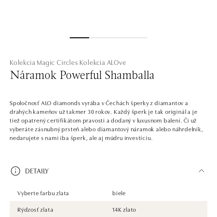
Kolekcia Magic Circles
Kolekcia ALOve
Náramok Powerful Shamballa
Spoločnosť ALO diamonds vyrába v Čechách šperky z diamantov a
drahých kameňov už takmer 30 rokov. Každý šperk je tak originál a je
tiež opatrený certifikátom pravosti a dodaný v luxusnom balení. Či už
vyberáte zásnubný prsteň alebo diamantový náramok alebo náhrdelník,
nedarujete s nami iba šperk, ale aj múdru investíciu.
DETAILY
Vyberte farbu zlata
biele
Rýdzosť zlata
14K zlato