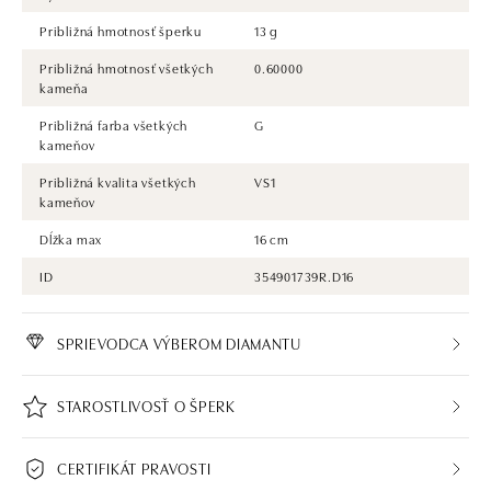
Približná hmotnosť šperku
13 g
Približná hmotnosť všetkých
0.60000
kameňa
Približná farba všetkých
G
kameňov
Približná kvalita všetkých
VS1
kameňov
Dĺžka max
16 cm
ID
354901739R.D16
SPRIEVODCA VÝBEROM DIAMANTU
STAROSTLIVOSŤ O ŠPERK
CERTIFIKÁT PRAVOSTI