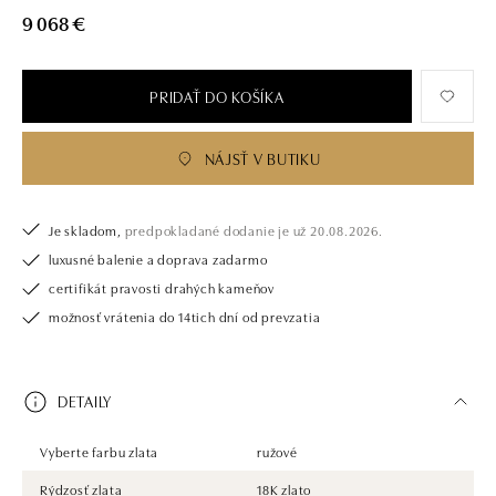
9 068 €
PRIDAŤ DO KOŠÍKA
NÁJSŤ V BUTIKU
Je skladom,
predpokladané dodanie je už 20.08.2026.
luxusné balenie a doprava zadarmo
certifikát pravosti drahých kameňov
možnosť vrátenia do 14tich dní od prevzatia
DETAILY
Vyberte farbu zlata
ružové
Rýdzosť zlata
18K zlato