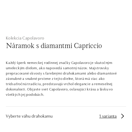
Kolekcia Capolavoro
Náramok s diamantmi Capriccio
Každý šperk nemeckej rodinnej značky Capolavoro je skutočným
umeleckým dielom, ako napovedá samotný názov. Majstrovsky
prepracované skvosty s farebnými drahokamami alebo diamantové
zásnubné a snubné prstene z tejto dielne, ktorá má viac ako
tridsaťročnú tradíciu, predstavujú vrchol elegancie a remeselnej
dokonalosti. Objavte svet Capolavoro, oslavujúci krásu a lásku vo
všetkých jej podobách.
Vyberte váhu drahokamu
1 varianta