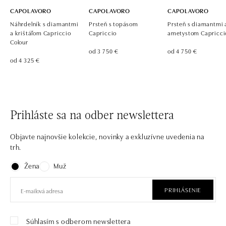
CAPOLAVORO
CAPOLAVORO
CAPOLAVORO
Náhrdelník s diamantmi
Prsteň s topásom
Prsteň s diamantmi 
a krištáľom Capriccio
Capriccio
ametystom Capricci
Colour
od 3 750 €
od 4 750 €
od 4 325 €
Prihláste sa na odber newslettera
Objavte najnovšie kolekcie, novinky a exkluzívne uvedenia na
trh.
Žena
Muž
PRIHLÁSENIE
Súhlasím s odberom newslettera