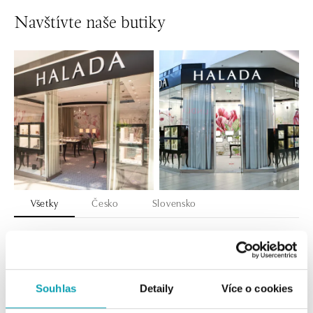
Navštívte naše butiky
Všetky
Česko
Slovensko
HALADA OC Eurovea, Bratislava
Pribinova 8, 811 09 Bratislava
tel.: +421 910 284 071
dnes otvorené do 21:00
Souhlas
Detaily
Více o cookies