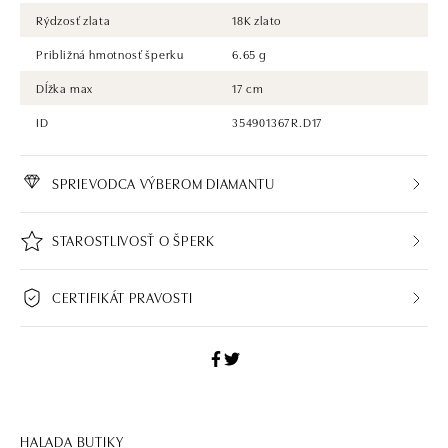
Rýdzosť zlata
18K zlato
Približná hmotnosť šperku
6.65 g
Dĺžka max
17 cm
ID
354901367R.D17
SPRIEVODCA VÝBEROM DIAMANTU
STAROSTLIVOSŤ O ŠPERK
CERTIFIKÁT PRAVOSTI
HALADA BUTIKY