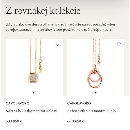
Z rovnakej kolekcie
HALADA Česká, Brno
Česká 23, 602 00 Brno
Už viac ako dve desaťročia vynakladáme úsilie na zodpovednývýber
zdrojov vzácnych materiálov, ktoré používame v našich šperkoch.
tel.: +420602443261
otvorené v Pondelok od 09:00
HALADA OC Avion, Ostrava
Rudná 3114/114, 700 30 Ostrava-Zábřeh
tel.: +420605174749
dnes otvorené do 21:00
CAPOLAVORO
CAPOLAVORO
Náhrdelník s diamantmi Dolcini
Náhrdelník s diamantmi Cielo
od 1 950 €
od 3 650 €