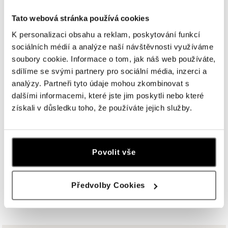
HALADA OC Avion, Bratislava
Tato webová stránka používá cookies
Ivanská cesta 16, 821 04 Bratislava
tel.: +421 917 090 372
K personalizaci obsahu a reklam, poskytování funkcí
dnes otvorené do 21:00
sociálních médií a analýze naší návštěvnosti využíváme
soubory cookie. Informace o tom, jak náš web používáte,
Halada OC Aupark, Bratislava
sdílíme se svými partnery pro sociální média, inzerci a
Einsteinova 18, 851 01 Bratislava
analýzy. Partneři tyto údaje mohou zkombinovat s
tel.: +421 917 090 891
dalšími informacemi, které jste jim poskytli nebo které
dnes otvorené do 21:00
získali v důsledku toho, že používáte jejich služby.
HALADA Pařížská, Praha
Pařížská 7, 110 00 Praha 1
Povolit vše
tel.: +420724986111
dnes otvorené do 18:00
Předvolby Cookies
ZOBRAZIŤ VŠETKY BUTIKY
HALADA Na Příkopě, Praha
Na Příkopě 16, 110 00 Praha 1
tel.: +420608028615
dnes otvorené do 18:00