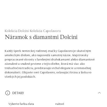
Kolekcia Dolcini
Kolekcia Capolavoro
Náramok s diamantmi Dolcini
Každý šperk nemeckej rodinnej značky Capolavoro je skutočným
umeleckým dielom, ako napovedá samotný názov. Majstrovsky
prepracované skvosty s farebnými drahokamami alebo diamantové
zásnubné a snubné prstene z tejto dielne, ktorá má viac ako
tridsaťročnú tradíciu, predstavujú vrchol elegancie a remeselnej
dokonalosti. Objavte svet Capolavoro, oslavujúci krásu a lásku vo
všetkých jej podobách.
DETAILY
Vyberte farbu zlata
ružové