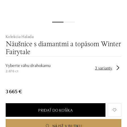
Kolekcia Halada
Náušnice s diamantmi a topásom Winter
Fairytale
Vyberte váhu drahokamu
3 varianty
2.070 ct
3 665 €
PRIDAŤ DO KOŠÍKA
NÁJSŤ V BUTIKU