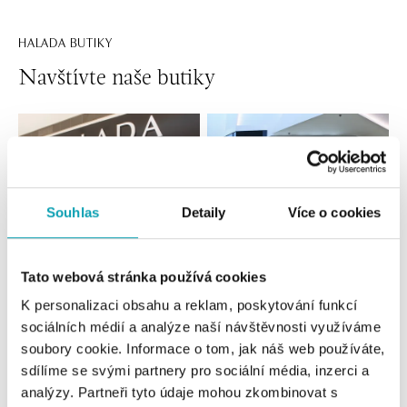
HALADA BUTIKY
Navštívte naše butiky
Souhlas
Detaily
Více o cookies
Tato webová stránka používá cookies
K personalizaci obsahu a reklam, poskytování funkcí
Všetky
Česko
Slovensko
sociálních médií a analýze naší návštěvnosti využíváme
soubory cookie. Informace o tom, jak náš web používáte,
HALADA OC Eurovea, Bratislava
sdílíme se svými partnery pro sociální média, inzerci a
Pribinova 8, 811 09 Bratislava
analýzy. Partneři tyto údaje mohou zkombinovat s
tel.: +421 910 284 071