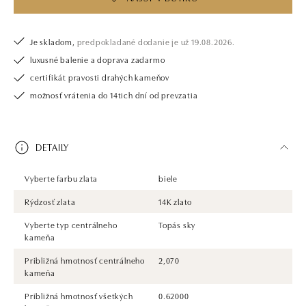
Je skladom,
predpokladané dodanie je už 19.08.2026.
luxusné balenie a doprava zadarmo
certifikát pravosti drahých kameňov
možnosť vrátenia do 14tich dní od prevzatia
DETAILY
Vyberte farbu zlata
biele
Rýdzosť zlata
14K zlato
Vyberte typ centrálneho
Topás sky
kameňa
Približná hmotnosť centrálneho
2,070
kameňa
Približná hmotnosť všetkých
0.62000