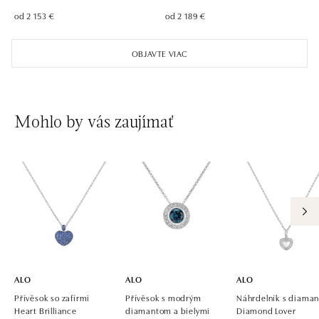
od 2 153 €
od 2 189 €
OBJAVTE VIAC
Mohlo by vás zaujímať
ALO
ALO
ALO
Přívěsok so zafírmi
Přívěsok s modrým
Náhrdelník s diama
Heart Brilliance
diamantom a bielymi
Diamond Lover