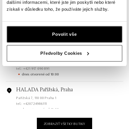
dalšími informacemi, které jste jim poskytli nebo které
dnes otvorené od 10:00
získali v důsledku toho, že používáte jejich služby.
HALADA OC Avion, Bratislava
Ivanská cesta 16, 821 04 Bratislava
tel.: +421 917 090 372
Povolit vše
dnes otvorené od 10:00
Předvolby Cookies
Halada OC Aupark, Bratislava
Einsteinova 18, 851 01 Bratislava
tel.: +421 917 090 891
dnes otvorené od 10:00
HALADA Pařížská, Praha
Pařížská 7, 110 00 Praha 1
tel.: +420724986111
dnes otvorené od 10:00
ZOBRAZIŤ VŠETKY BUTIKY
HALADA Na Příkopě, Praha