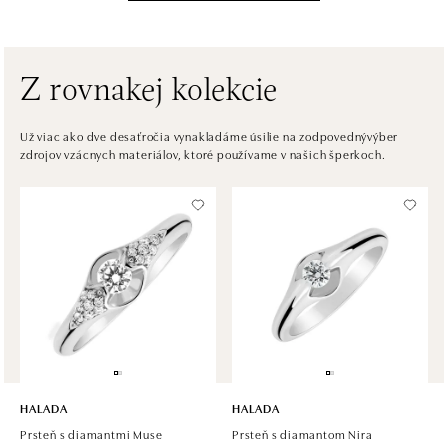
Na Příkopě 16, 110 00 Praha 1
tel.: +420608028615
dnes otvorené do 19:00
Z rovnakej kolekcie
HALADA Česká, Brno
Česká 23, 602 00 Brno
Už viac ako dve desaťročia vynakladáme úsilie na zodpovednývýber
zdrojov vzácnych materiálov, ktoré používame v našich šperkoch.
tel.: +420602443261
dnes otvorené do 19:00
HALADA OC Avion, Ostrava
Rudná 3114/114, 700 30 Ostrava-Zábřeh
tel.: +420605174749
dnes otvorené do 21:00
HALADA
HALADA
Prsteň s diamantmi Muse
Prsteň s diamantom Nira