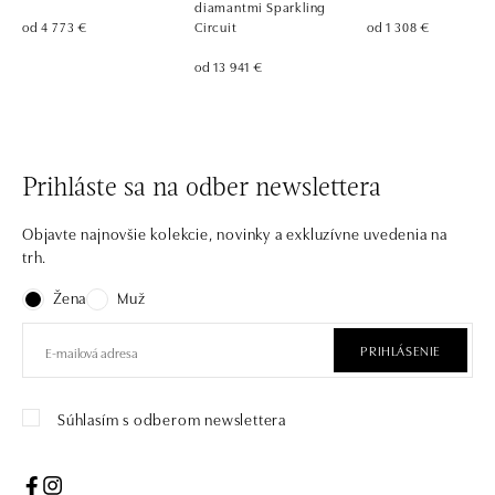
diamantmi Sparkling
od 4 773 €
Circuit
od 1 308 €
od 13 941 €
Prihláste sa na odber newslettera
Objavte najnovšie kolekcie, novinky a exkluzívne uvedenia na
trh.
Žena
Muž
PRIHLÁSENIE
Súhlasím s odberom newslettera