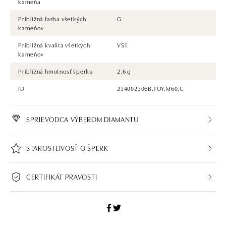
kameňa
Približná farba všetkých
G
kameňov
Približná kvalita všetkých
VS1
kameňov
Približná hmotnosť šperku
2.6 g
ID
234002306B.TOY.M60.C
SPRIEVODCA VÝBEROM DIAMANTU
STAROSTLIVOSŤ O ŠPERK
CERTIFIKÁT PRAVOSTI