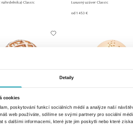
 náhrdelníka) Classic
Luxusný uzáver Classic
od 1 453 €
Detaily
á cookies
klam, poskytování funkcí sociálních médií a analýze naší návšt
Z
JORG HEINZ
 náš web používáte, sdílíme se svými partnery pro sociální média
 náhrdelníka) Classic
Luxusný uzáver s diamantmi Classic
 s dalšími informacemi, které jste jim poskytli nebo které získa
od 1 567 €