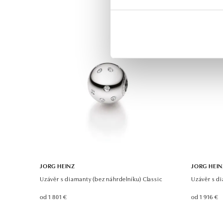
JORG HEINZ
JORG HEIN
Uzávěr s diamanty (bez náhrdelníku) Classic
Uzávěr s d
od 1 801 €
od 1 916 €