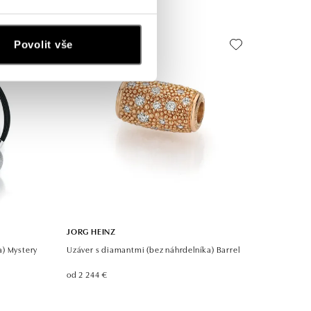
Povolit vše
JORG HEINZ
a) Mystery
Uzáver s diamantmi (bez náhrdelníka) Barrel
od 2 244 €