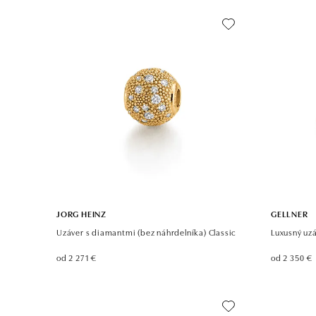
JORG HEINZ
GELLNER
Uzáver s diamantmi (bez náhrdelníka) Classic
Luxusný uz
od 2 271 €
od 2 350 €