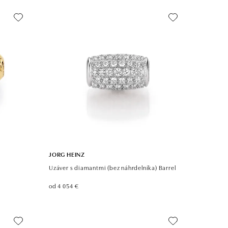
JORG HEINZ
Uzáver s diamantmi (bez náhrdelníka) Barrel
od 4 054 €