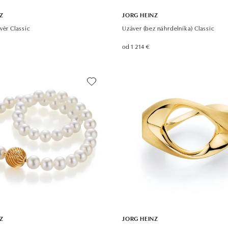
Z
JORG HEINZ
věr Classic
Uzáver (bez náhrdelníka) Classic
od 1 214 €
Z
JORG HEINZ