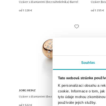
Uzáver s diamantmi (bez náhrdelníka) Barrel
Uzáver (bez
od 1 328 €
od 1 355 €
Souhlas
Tato webová stránka použív
K personalizaci obsahu a re
JORG HEINZ
JORG HEIN
cookie. Informace o tom, jak
Uzáver s diamantmi (bez náhrdelníka) Classic
Uzáver (bez
tyto údaje mohou zkombinovat
používáte jejich služby.
od 1 522 €
od 1 536 €