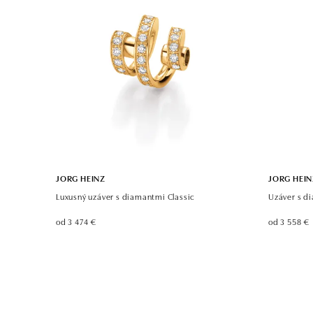
JORG HEINZ
JORG HEIN
Luxusný uzáver s diamantmi Classic
Uzáver s di
od 3 474 €
od 3 558 €