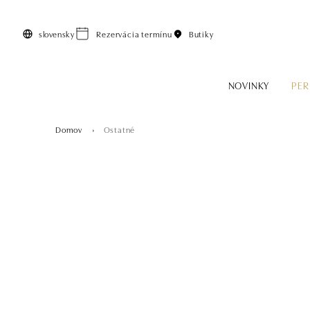
Preskočiť na hlavný obsah
slovensky
Rezervácia termínu
Butiky
NOVINKY
PER
Domov
Ostatné