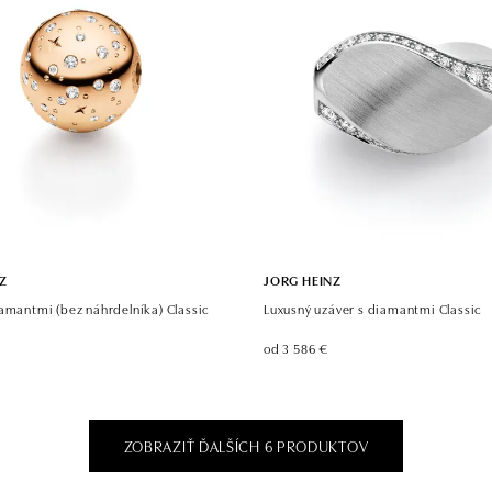
Z
JORG HEINZ
amantmi (bez náhrdelníka) Classic
Luxusný uzáver s diamantmi Classic
od 3 586 €
ZOBRAZIŤ ĎALŠÍCH 6 PRODUKTOV