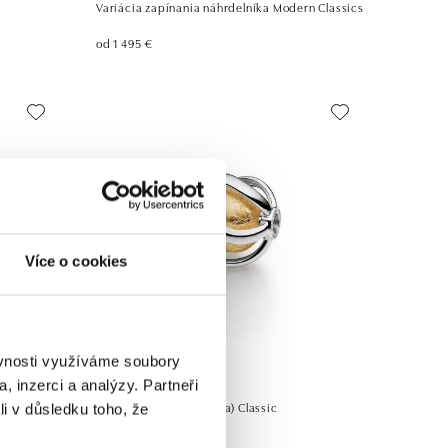
Variácia zapínania náhrdelníka Modern Classics
od 1 495 €
Více o cookies
ěvnosti využíváme soubory
JORG HEINZ
, inzerci a analýzy. Partneři
Uzáver (bez náhrdelníka) Classic
li v důsledku toho, že
od 1 697 €