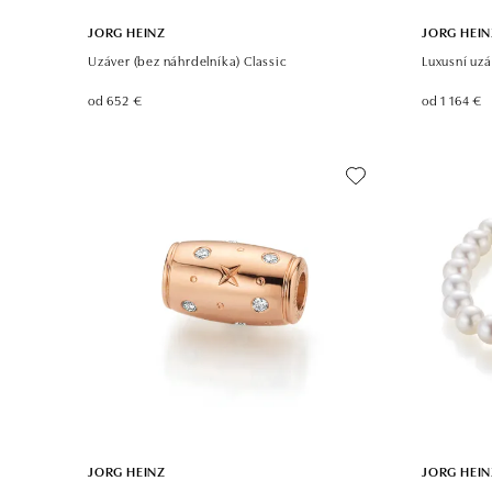
JORG HEINZ
JORG HEIN
Uzáver (bez náhrdelníka) Classic
Luxusní uzá
od 652 €
od 1 164 €
JORG HEINZ
JORG HEIN