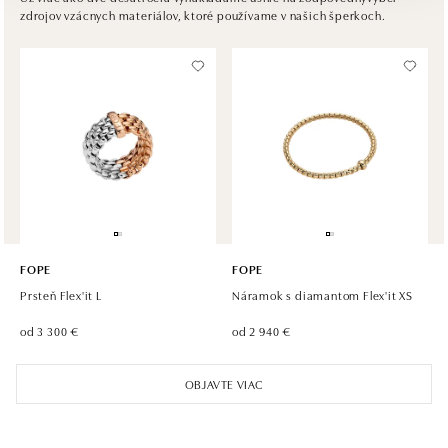
zdrojov vzácnych materiálov, ktoré používame v našich šperkoch.
tel.: +420602443261
dnes otvorené do 14:00
HALADA OC Avion, Ostrava
Rudná 3114/114, 700 30 Ostrava-Zábřeh
tel.: +420605174749
dnes otvorené do 21:00
FOPE
FOPE
Prsteň Flex'it L
Náramok s diamantom Flex'it XS
od 3 300 €
od 2 940 €
OBJAVTE VIAC