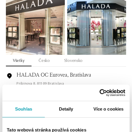
Všetky
Česko
Slovensko
HALADA OC Eurovea, Bratislava
Pribinova 8, 811 09 Bratislava
tel.: +421 910 284 071
dnes otvorené od 10:00
Souhlas
Detaily
Více o cookies
HALADA OC Avion, Bratislava
Ivanská cesta 16, 821 04 Bratislava
tel.: +421 917 090 372
Tato webová stránka používá cookies
dnes otvorené do 21:00