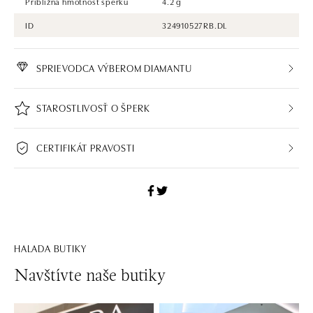
Približná hmotnosť šperku
4.2 g
ID
324910527RB.DL
SPRIEVODCA VÝBEROM DIAMANTU
STAROSTLIVOSŤ O ŠPERK
CERTIFIKÁT PRAVOSTI
HALADA BUTIKY
Navštívte naše butiky