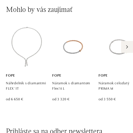
Mohlo by vás zaujímať
FOPE
FOPE
FOPE
Náhrdelník s diamantmi
Náramok s diamantom
Náramok celozlatý
FLEX´IT
Flex'it L
PRIMA M
od 6 650 €
od 3 320 €
od 3 550 €
Prihláste sa na odber newslettera