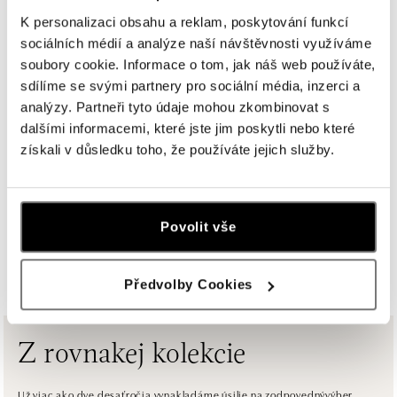
K personalizaci obsahu a reklam, poskytování funkcí
sociálních médií a analýze naší návštěvnosti využíváme
Halada OC Aupark, Bratislava
soubory cookie. Informace o tom, jak náš web používáte,
Einsteinova 18, 851 01 Bratislava
sdílíme se svými partnery pro sociální média, inzerci a
tel.: +421 917 090 891
dnes otvorené do 21:00
analýzy. Partneři tyto údaje mohou zkombinovat s
dalšími informacemi, které jste jim poskytli nebo které
získali v důsledku toho, že používáte jejich služby.
HALADA Pařížská, Praha
Pařížská 7, 110 00 Praha 1
tel.: +420724986111
dnes otvorené od 10:00
Povolit vše
ZOBRAZIŤ VŠETKY BUTIKY
HALADA Na Příkopě, Praha
Předvolby Cookies
Na Příkopě 16, 110 00 Praha 1
tel.: +420608028615
dnes otvorené do 19:00
Z rovnakej kolekcie
HALADA Česká, Brno
Česká 23, 602 00 Brno
Už viac ako dve desaťročia vynakladáme úsilie na zodpovednývýber