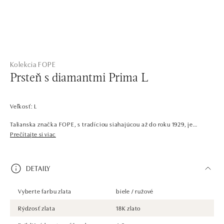
Kolekcia FOPE
Prsteň s diamantmi Prima L
Veľkosť: L
Talianska značka FOPE, s tradíciou siahajúcou až do roku 1929, je
symbolom elegancie a inovácie. Šperky z 18 karátového bieleho, žltého a
Prečítajte si viac
ružového zlata vynikajú jedinečnou technológiou pružného retiazkového
vzoru, ktorá zaisťuje výnimočný komfort a štýl. Sú skvelé pre každú
príležitosť, pre ženy aj mužov. Náhrdelníky, náramky, prstene a náušnice
DETAILY
sa dokonale kombinujú a pohodlne nosia a prinášajú do každodenného
života dotyk luxusu.
Vyberte farbu zlata
biele / ružové
Rýdzosť zlata
18K zlato