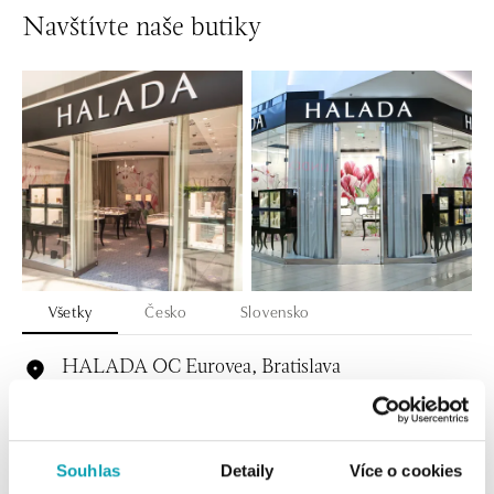
Navštívte naše butiky
Všetky
Česko
Slovensko
HALADA OC Eurovea, Bratislava
Pribinova 8, 811 09 Bratislava
tel.: +421 910 284 071
dnes otvorené do 21:00
Souhlas
Detaily
Více o cookies