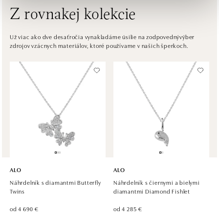
Z rovnakej kolekcie
HALADA Česká, Brno
Česká 23, 602 00 Brno
Už viac ako dve desaťročia vynakladáme úsilie na zodpovednývýber
zdrojov vzácnych materiálov, ktoré používame v našich šperkoch.
tel.: +420602443261
dnes otvorené do 14:00
HALADA OC Avion, Ostrava
Rudná 3114/114, 700 30 Ostrava-Zábřeh
tel.: +420605174749
dnes otvorené do 21:00
ALO
ALO
Náhrdelník s diamantmi Butterfly
Náhrdelník s čiernymi a bielymi
Twins
diamantmi Diamond Fishlet
od 4 690 €
od 4 285 €