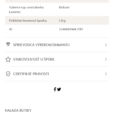
Vyberte typ centrálneho
Briliant
kameňa
Približná hmotnosť šperku
1.8 g
ID
324908594R.PRT
SPRIEVODCA VÝBEROM DIAMANTU
STAROSTLIVOSŤ O ŠPERK
CERTIFIKÁT PRAVOSTI
HALADA BUTIKY