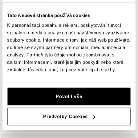
HALADA OC Avion, Bratislava
Ivanská cesta 16, 821 04 Bratislava
Tato webová stránka používá cookies
tel.: +421 917 090 372
dnes otvorené do 21:00
K personalizaci obsahu a reklam, poskytování funkcí
sociálních médií a analýze naší návštěvnosti využíváme
Halada OC Aupark, Bratislava
soubory cookie. Informace o tom, jak náš web používáte,
sdílíme se svými partnery pro sociální média, inzerci a
Einsteinova 18, 851 01 Bratislava
tel.: +421 917 090 891
analýzy. Partneři tyto údaje mohou zkombinovat s
dnes otvorené do 21:00
dalšími informacemi, které jste jim poskytli nebo které
získali v důsledku toho, že používáte jejich služby.
HALADA Pařížská, Praha
Pařížská 7, 110 00 Praha 1
tel.: +420724986111
Povolit vše
dnes otvorené do 19:00
ZOBRAZIŤ VŠETKY BUTIKY
HALADA Na Příkopě, Praha
Předvolby Cookies
Na Příkopě 16, 110 00 Praha 1
tel.: +420608028615
dnes otvorené do 19:00