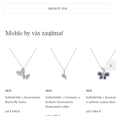
OBJAVTE VIAC
Mohlo by vás zaujímať
ALO
ALO
ALO
Náhrdelník s diamantmi
Náhrdelník s čiernymi a
Náhrdelník s diama
Butterfly Twins
bielymi diamantmi
a zafírmi Luxury Butt
Diamond Fishlet
od 4 690 €
od 5 964 €
od 4 285 €