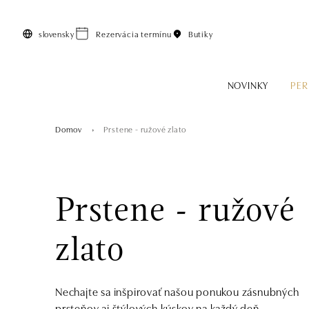
Preskočiť na hlavný obsah
slovensky
Rezervácia termínu
Butiky
NOVINKY
PER
Domov
Prstene - ružové zlato
Prstene - ružové
zlato
Nechajte sa inšpirovať našou ponukou zásnubných
prsteňov aj štýlových kúskov na každý deň.