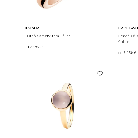
HALADA
CAPOLAV
Prsteň s ametystom Hélier
Prsteň s d
Colour
od 2 392 €
od 3 950 €