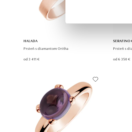
HALADA
SERAFINO
Prsteň s diamantom Oritha
Prsteň s d
od 3 411 €
od 6 350 €