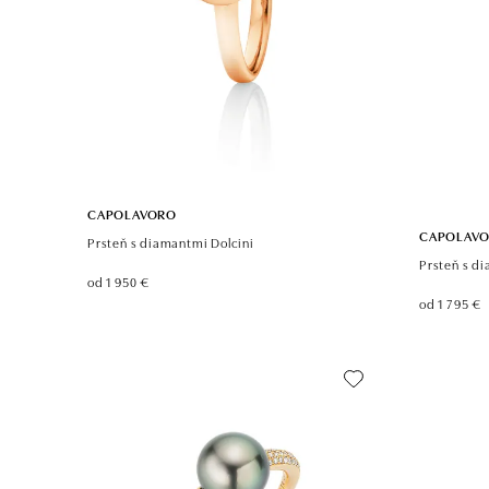
CAPOLAVORO
CAPOLAV
Prsteň s diamantmi Dolcini
Prsteň s d
od 1 950 €
od 1 795 €