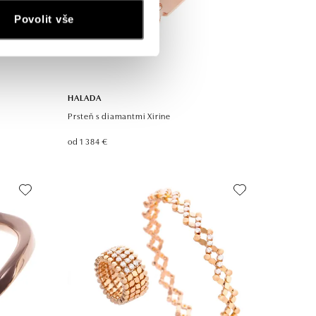
Povolit vše
HALADA
Prsteň s diamantmi Xirine
od 1 384 €