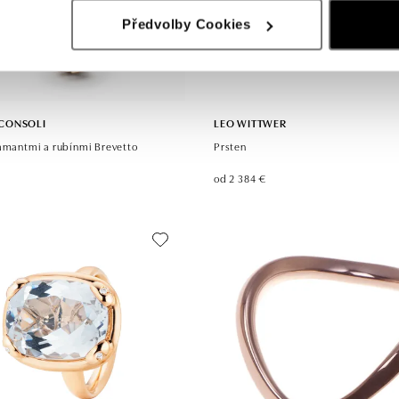
Předvolby Cookies
 CONSOLI
LEO WITTWER
iamantmi a rubínmi Brevetto
Prsten
od 2 384 €