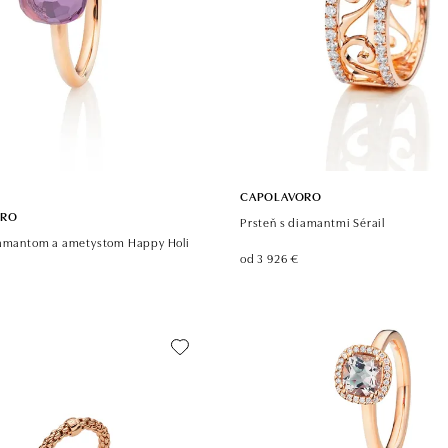
CAPOLAVORO
ORO
Prsteň s diamantmi Sérail
iamantom a ametystom Happy Holi
od 3 926 €