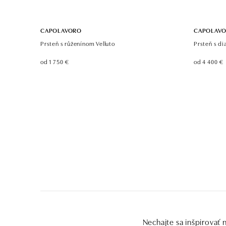
CAPOLAVORO
CAPOLAV
Prsteň s růženínom Velluto
Prsteň s d
od 1 750 €
od 4 400 €
Nechajte sa inšpirovať