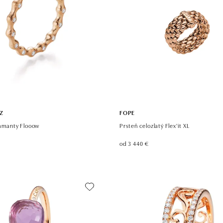
Z
FOPE
iamanty Flooow
Prsteň celozlatý Flex'it XL
od 3 440 €