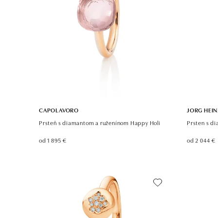
CAPOLAVORO
JORG HEIN
Prsteň s diamantom a ruženínom Happy Holi
Prsten s d
od 1 895 €
od 2 044 €