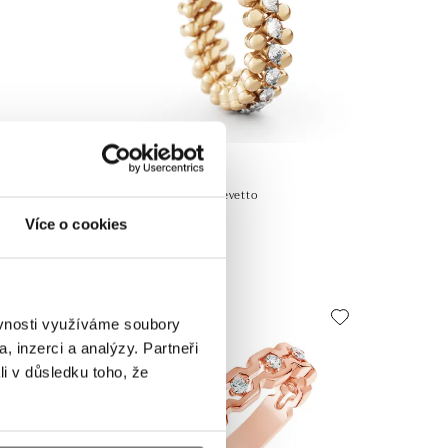
SERAFINO CONSOLI
pressivo
Prsteň s diamantmi Brevetto
Více o cookies
od 6 350 €
ěvnosti využíváme soubory
, inzerci a analýzy. Partneři
li v důsledku toho, že