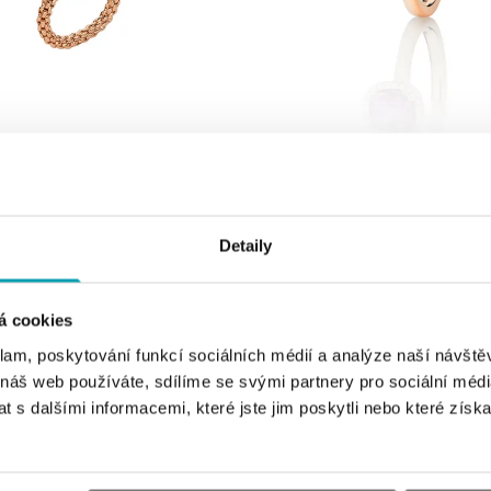
CAPOLAVORO
'it M
Prsteň s diamantmi a morganitom Es
Detaily
od 2 250 €
á cookies
klam, poskytování funkcí sociálních médií a analýze naší návšt
 náš web používáte, sdílíme se svými partnery pro sociální média
 s dalšími informacemi, které jste jim poskytli nebo které získa