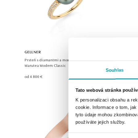
GELLNER
FOPE
Prsteň s diamantmi a morskou multicolor perlou
Prsteň Flex
Marutea Modern Classic
Souhlas
od 1 270 €
od 4 800 €
Tato webová stránka použív
K personalizaci obsahu a re
cookie. Informace o tom, jak
tyto údaje mohou zkombinovat
používáte jejich služby.