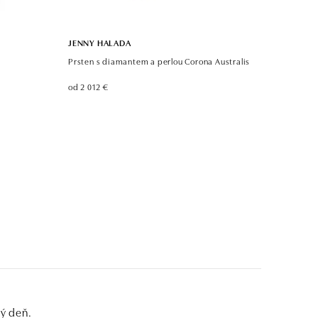
JENNY HALADA
Prsten s diamantem a perlou Corona Australis
od 2 012 €
dý deň.