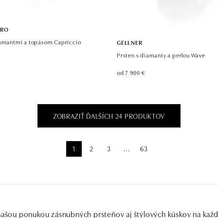
ORO
iamantmi a topásom Capriccio
GELLNER
Prsten s diamanty a perlou Wave
od 7 900 €
ZOBRAZIŤ ĎALŠÍCH 24 PRODUKTOV
1
2
3
63
⋯
 našou ponukou zásnubných prsteňov aj štýlových kúskov na kaž