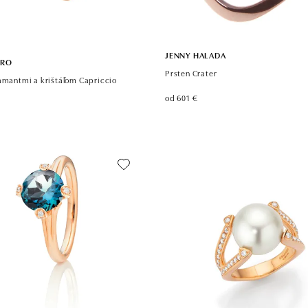
JENNY HALADA
ORO
Prsten Crater
iamantmi a krištáľom Capriccio
od 601 €