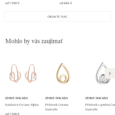
od 1 508 €
od 666 €
OBJAVTE VIAC
Mohlo by vás zaujímať
JENNY HALADA
JENNY HALADA
JENNY HALADA
Náušnice Octans Alpha
Přívěsek Corona
Přívěsek s perlou Co
Australis
Australis
od 1 508 €