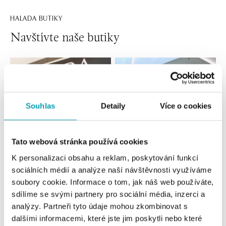
HALADA BUTIKY
Navštívte naše butiky
Souhlas
Detaily
Více o cookies
Tato webová stránka používá cookies
K personalizaci obsahu a reklam, poskytování funkcí
Všetky
Česko
Slovensko
sociálních médií a analýze naší návštěvnosti využíváme
soubory cookie. Informace o tom, jak náš web používáte,
HALADA OC Eurovea, Bratislava
sdílíme se svými partnery pro sociální média, inzerci a
analýzy. Partneři tyto údaje mohou zkombinovat s
Pribinova 8, 811 09 Bratislava
tel.: +421 910 284 071
dalšími informacemi, které jste jim poskytli nebo které