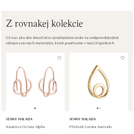
Na Příkopě 16, 110 00 Praha 1
tel.: +420608028615
zajtra otvorené od 09:00
Z rovnakej kolekcie
HALADA Česká, Brno
Česká 23, 602 00 Brno
Už viac ako dve desaťročia vynakladáme úsilie na zodpovednývýber
zdrojov vzácnych materiálov, ktoré používame v našich šperkoch.
tel.: +420602443261
zajtra otvorené od 09:00
HALADA OC Avion, Ostrava
Rudná 3114/114, 700 30 Ostrava-Zábřeh
tel.: +420605174749
zajtra otvorené od 09:00
JENNY HALADA
JENNY HALADA
Náušnice Octans Alpha
Přívěsek Corona Australis