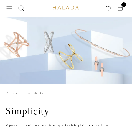
Preskočiť na hlavný obsah
0
Simplicity
Domov
Simplicity
V jednoduchosti je krása. A pri šperkoch to platí dvojnásobne.