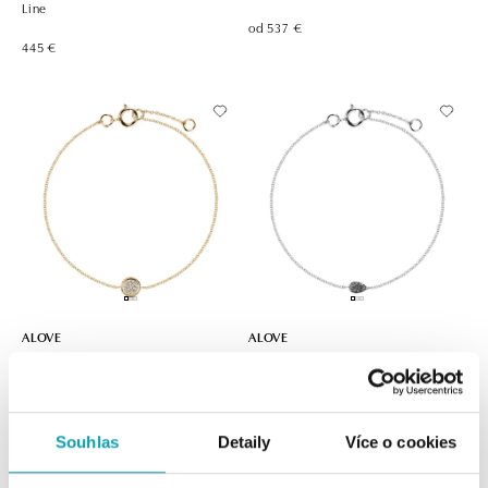
Line
od 537 €
445 €
ALOVE
ALOVE
Náramok s diamantmi Endless
Náramok s čiernymi diamantmi
Circle
Shiny Drop
459 €
od 476 €
Souhlas
Detaily
Více o cookies