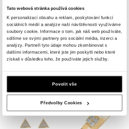
Tato webová stránka používá cookies
K personalizaci obsahu a reklam, poskytování funkcí
sociálních médií a analýze naší návštěvnosti využíváme
soubory cookie. Informace o tom, jak náš web používáte,
sdílíme se svými partnery pro sociální média, inzerci a
analýzy. Partneři tyto údaje mohou zkombinovat s
dalšími informacemi, které jste jim poskytli nebo které
získali v důsledku toho, že používáte jejich služby.
ALOVE
ALOVE
Náhrdelník s čiernymi a bielymi
Prsteň s diamantmi Loyal Belle
diamantmi Shiny Triangle
od 499 €
494 €
Povolit vše
Předvolby Cookies