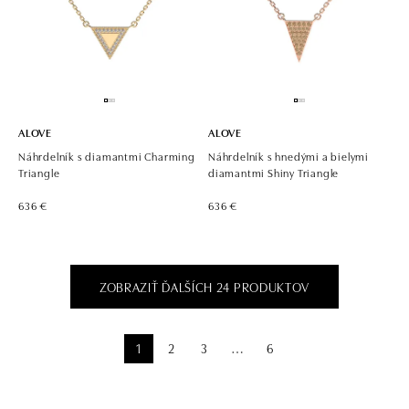
ALOVE
ALOVE
Náhrdelník s diamantmi Charming
Náhrdelník s hnedými a bielymi
Triangle
diamantmi Shiny Triangle
636 €
636 €
ZOBRAZIŤ ĎALŠÍCH 24 PRODUKTOV
1
2
3
6
⋯