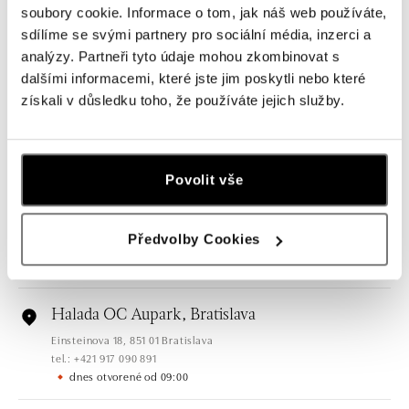
soubory cookie. Informace o tom, jak náš web používáte,
sdílíme se svými partnery pro sociální média, inzerci a
Všetky
Česko
Slovensko
analýzy. Partneři tyto údaje mohou zkombinovat s
dalšími informacemi, které jste jim poskytli nebo které
HALADA OC Eurovea, Bratislava
získali v důsledku toho, že používáte jejich služby.
Pribinova 8, 811 09 Bratislava
tel.: +421 910 284 071
dnes otvorené od 10:00
Povolit vše
HALADA OC Avion, Bratislava
Ivanská cesta 16, 821 04 Bratislava
Předvolby Cookies
tel.: +421 917 090 372
dnes otvorené od 09:00
Halada OC Aupark, Bratislava
Einsteinova 18, 851 01 Bratislava
tel.: +421 917 090 891
dnes otvorené od 09:00