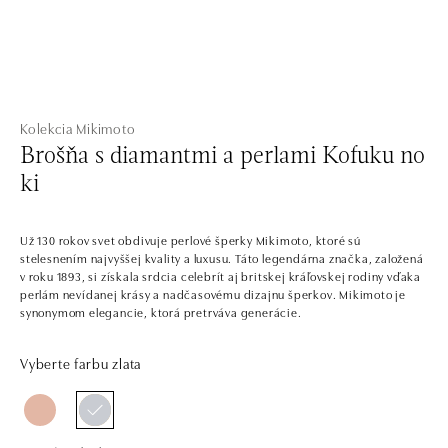
Kolekcia Mikimoto
Brošňa s diamantmi a perlami Kofuku no
ki
Už 130 rokov svet obdivuje perlové šperky Mikimoto, ktoré sú
stelesnením najvyššej kvality a luxusu. Táto legendárna značka, založená
v roku 1893, si získala srdcia celebrít aj britskej kráľovskej rodiny vďaka
perlám nevídanej krásy a nadčasovému dizajnu šperkov. Mikimoto je
synonymom elegancie, ktorá pretrváva generácie.
Vyberte farbu zlata