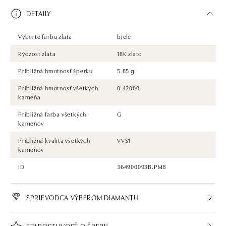
DETAILY
Vyberte farbu zlata
biele
Rýdzosť zlata
18K zlato
Približná hmotnosť šperku
5.85 g
Približná hmotnosť všetkých
0.42000
kameňa
Približná farba všetkých
G
kameňov
Približná kvalita všetkých
VVS1
kameňov
ID
364900093B.PMB
SPRIEVODCA VÝBEROM DIAMANTU