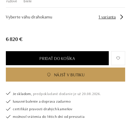
ružové
biele
Vyberte váhu drahokamu
1 varianta
6 820 €
PRIDAŤ DO KOŠÍKA
NÁJSŤ V BUTIKU
Je skladom,
predpokladané dodanie je už 20.08.2026.
luxusné balenie a doprava zadarmo
certifikát pravosti drahých kameňov
možnosť vrátenia do 14tich dní od prevzatia