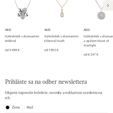
ALO
ALO
ALO
Náhrdelník s diamantmi
Náhrdelník s diamantmi
Náhrdelník s diama
Mildred
Ethereal Youth
a opálom Heart of
Starlight
od 4 088 €
od 1 902 €
od 6 247 €
Prihláste sa na odber newslettera
Objavte najnovšie kolekcie, novinky a exkluzívne uvedenia na
trh.
Žena
Muž