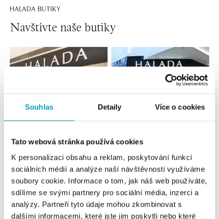
HALADA BUTIKY
Navštívte naše butiky
Souhlas
Detaily
Více o cookies
Tato webová stránka používá cookies
Všetky
Česko
Slovensko
K personalizaci obsahu a reklam, poskytování funkcí
sociálních médií a analýze naší návštěvnosti využíváme
HALADA OC Eurovea, Bratislava
soubory cookie. Informace o tom, jak náš web používáte,
Pribinova 8, 811 09 Bratislava
sdílíme se svými partnery pro sociální média, inzerci a
tel.: +421 910 284 071
analýzy. Partneři tyto údaje mohou zkombinovat s
dnes otvorené od 10:00
dalšími informacemi, které jste jim poskytli nebo které