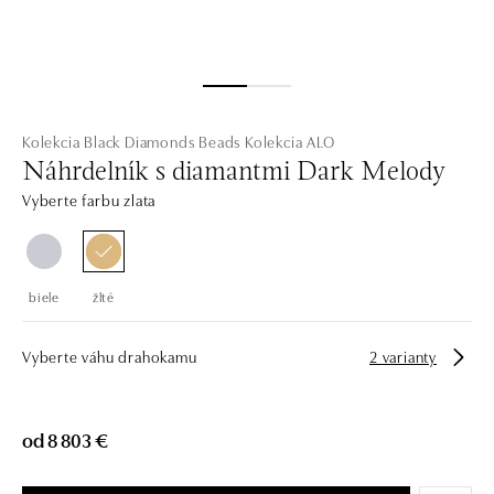
Kolekcia Black Diamonds Beads
Kolekcia ALO
Náhrdelník s diamantmi Dark Melody
Vyberte farbu zlata
biele
žlté
Vyberte váhu drahokamu
2 varianty
od 8 803 €