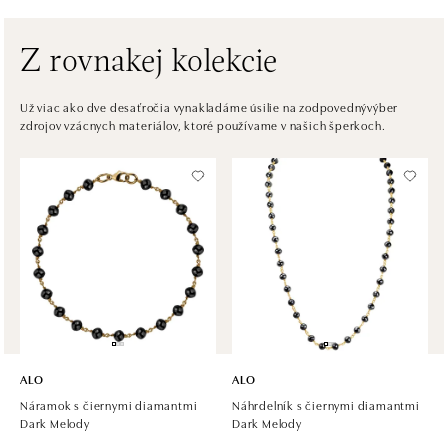
tel.: +420608028615
dnes otvorené od 09:00
Z rovnakej kolekcie
HALADA Česká, Brno
Česká 23, 602 00 Brno
Už viac ako dve desaťročia vynakladáme úsilie na zodpovednývýber
zdrojov vzácnych materiálov, ktoré používame v našich šperkoch.
tel.: +420602443261
dnes otvorené od 09:00
HALADA OC Avion, Ostrava
Rudná 3114/114, 700 30 Ostrava-Zábřeh
tel.: +420605174749
dnes otvorené od 09:00
ALO
ALO
Náramok s čiernymi diamantmi
Náhrdelník s čiernymi diamantmi
Dark Melody
Dark Melody