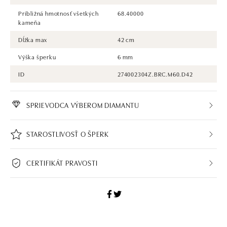
Približná hmotnosť všetkých
68.40000
kameňa
Dĺžka max
42 cm
Výška šperku
6 mm
ID
274002304Z.BRC.M60.D42
SPRIEVODCA VÝBEROM DIAMANTU
STAROSTLIVOSŤ O ŠPERK
CERTIFIKÁT PRAVOSTI