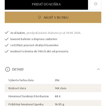
PRIDAŤ DO KOŠÍKA
NÁJSŤ V BUTIKU
Je skladom,
predpokladané dodanie je už 19.08.2026.
luxusné balenie a doprava zadarmo
certifikát pravosti drahých kameňov
možnosť vrátenia do 14tich dní od prevzatia
DETAILY
Vyberte farbu zlata
žlté
Rýdzosť zlata
14K zlato
Hmotnosť farebných briliantov
68.4
Približná hmotnosť šperku
16.95 g