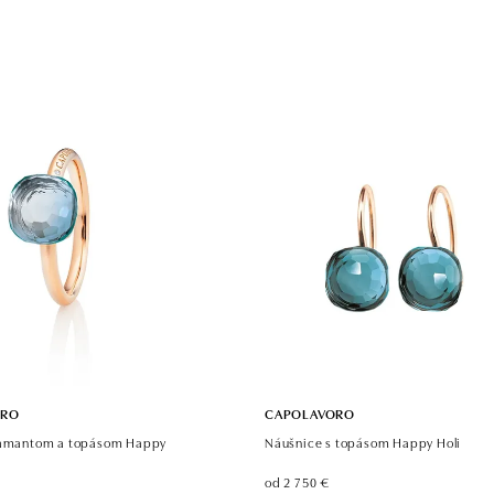
ORO
CAPOLAVORO
iamantom a topásom Happy
Náušnice s topásom Happy Holi
od 2 750 €