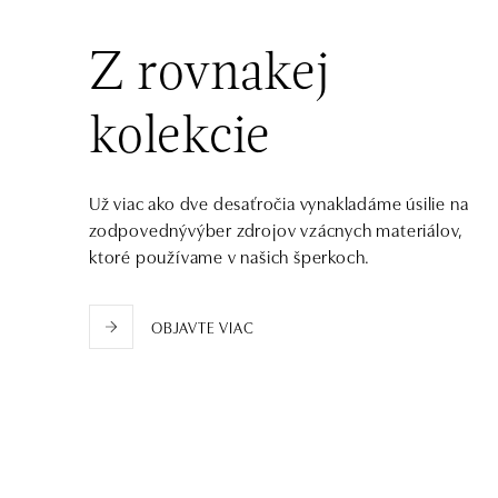
HALADA OC Avion, Ostrava
Rudná 3114/114, 700 30 Ostrava-Zábřeh
Z rovnakej
tel.: +420605174749
dnes otvorené do 21:00
kolekcie
Už viac ako dve desaťročia vynakladáme úsilie na
zodpovednývýber zdrojov vzácnych materiálov,
ktoré používame v našich šperkoch.
OBJAVTE VIAC