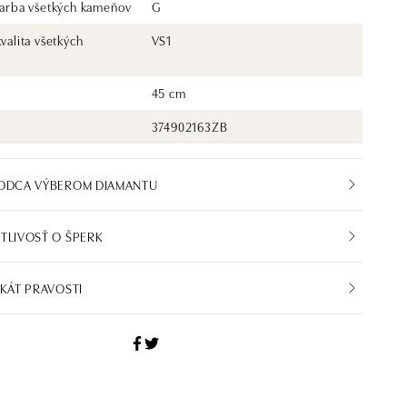
 farba všetkých kameňov
G
kvalita všetkých
VS1
45 cm
374902163ZB
VODCA VÝBEROM DIAMANTU
TLIVOSŤ O ŠPERK
IKÁT PRAVOSTI