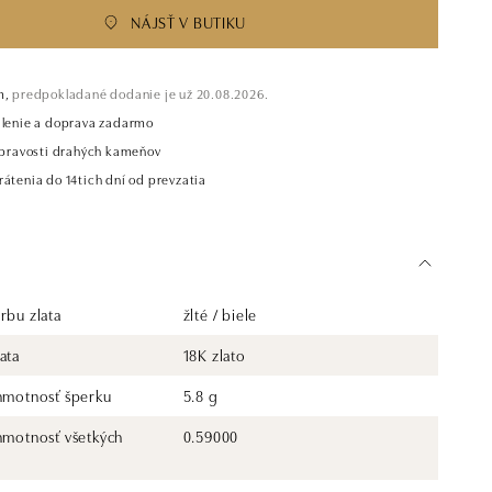
NÁJSŤ V BUTIKU
m,
predpokladané dodanie je už 20.08.2026.
alenie a doprava zadarmo
t pravosti drahých kameňov
átenia do 14tich dní od prevzatia
rbu zlata
žlté / biele
ata
18K zlato
 hmotnosť šperku
5.8 g
 hmotnosť všetkých
0.59000