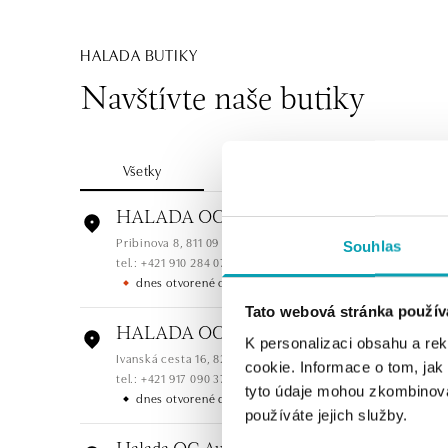
HALADA BUTIKY
Navštívte naše butiky
Všetky
Česko
Slovensko
HALADA OC Eurovea, Bratislava
Pribinova 8, 811 09 Bratislava
Souhlas
tel.: +421 910 284 071
dnes otvorené od 10:00
Tato webová stránka použív
HALADA OC Avion, Bratislava
K personalizaci obsahu a re
Ivanská cesta 16, 821 04 Bratislava
cookie. Informace o tom, jak
tel.: +421 917 090 372
tyto údaje mohou zkombinovat
dnes otvorené do 21:00
používáte jejich služby.