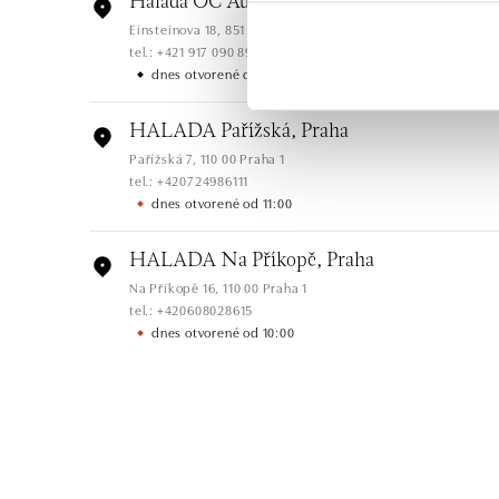
Halada OC Aupark, Bratislava
Einsteinova 18, 851 01 Bratislava
tel.: +421 917 090 891
dnes otvorené do 21:00
HALADA Pařížská, Praha
Pařížská 7, 110 00 Praha 1
tel.: +420724986111
dnes otvorené od 11:00
HALADA Na Příkopě, Praha
Na Příkopě 16, 110 00 Praha 1
tel.: +420608028615
dnes otvorené od 10:00
HALADA Česká, Brno
Česká 23, 602 00 Brno
tel.: +420602443261
otvorené v Pondelok od 09:00