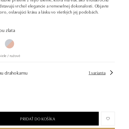
edstavujú vrchol elegancie a remeselnej dokonalosti. Objavte
oro, oslavujúci krásu a lásku vo všetkých jej podobách.
bu zlata
biele / ružové
hu drahokamu
1 varianta
PRIDAŤ DO KOŠÍKA