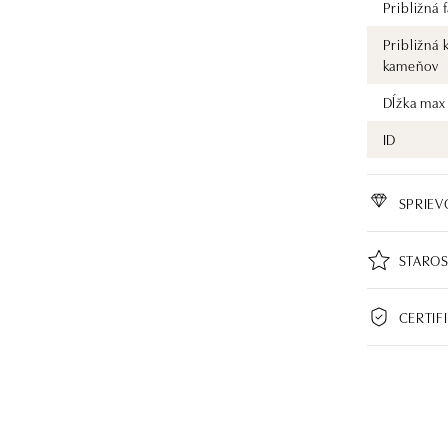
Približná
Približná 
kameňov
Dĺžka max
ID
SPRIE
STAROS
CERTIF