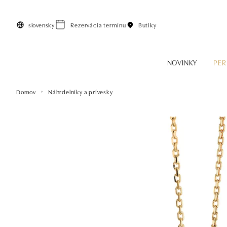
Preskočiť na hlavný obsah
slovensky
Rezervácia termínu
Butiky
NOVINKY
PER
Domov
Náhrdelníky a prívesky