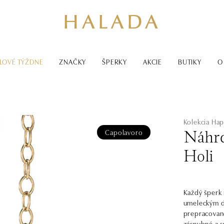
LOVÉ TÝŽDNE
ZNAČKY
ŠPERKY
AKCIE
BUTIKY
O
Kolekcia Hap
Capolavoro
Náhrd
Holi
Každý šperk
umeleckým d
prepracovan
zásnubné a s