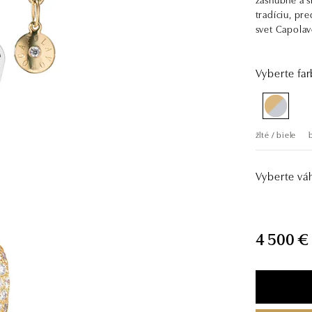
tradíciu, pr
svet Capolav
Vyberte far
žlté / biele
Vyberte vá
4 500 €