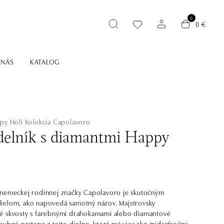
0
0 €
 NÁS
KATALOG
py Holi
Kolekcia Capolavoro
elník s diamantmi Happy
 nemeckej rodinnej značky Capolavoro je skutočným
ielom, ako napovedá samotný názov. Majstrovsky
é skvosty s farebnými drahokamami alebo diamantové
nubné prstene z tejto dielne, ktorá má viac ako tridsaťročnú