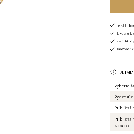
Je sklado
luxusné b
certifiká
možnosť vr
DETAILY
Vyberte fa
Rýdzosť zl
Približná
Približná
kameňa