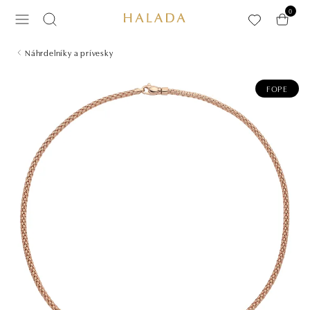
Preskočiť na hlavný obsah
0
Náhrdelníky a prívesky
FOPE