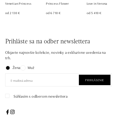
Venetian Princess
Princess Flower
Love in Verona
od 2 130 €
od 6 710 €
od 5 410 €
Prihláste sa na odber newslettera
Objavte najnovšie kolekcie, novinky a exkluzívne uvedenia na
trh.
Žena
Muž
PRIHLÁSENIE
Súhlasím s odberom newslettera