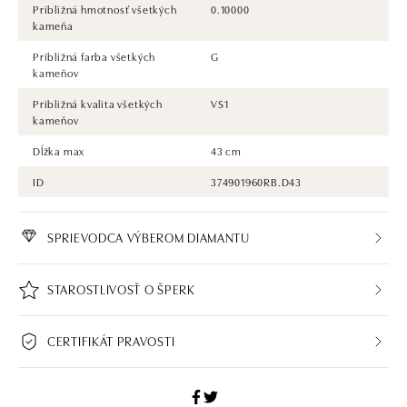
Približná hmotnosť všetkých
0.10000
kameňa
Približná farba všetkých
G
kameňov
Približná kvalita všetkých
VS1
kameňov
Dĺžka max
43 cm
ID
374901960RB.D43
SPRIEVODCA VÝBEROM DIAMANTU
STAROSTLIVOSŤ O ŠPERK
CERTIFIKÁT PRAVOSTI