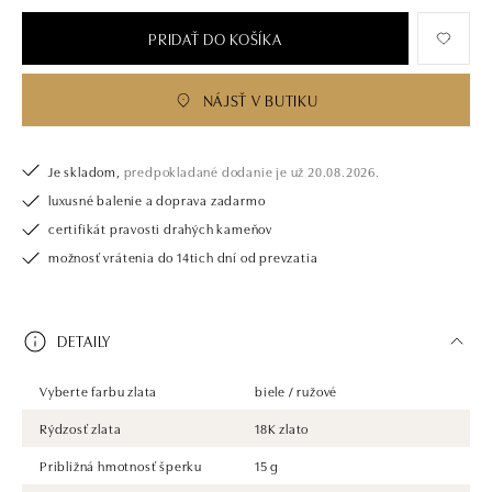
PRIDAŤ DO KOŠÍKA
NÁJSŤ V BUTIKU
Je skladom,
predpokladané dodanie je už 20.08.2026.
luxusné balenie a doprava zadarmo
certifikát pravosti drahých kameňov
možnosť vrátenia do 14tich dní od prevzatia
DETAILY
Vyberte farbu zlata
biele / ružové
Rýdzosť zlata
18K zlato
Približná hmotnosť šperku
15 g