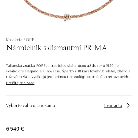
Kolekcia FOPE
Náhrdelník s diamantmi PRIMA
Talianska značka FOPE, s tradíciou siahajúcou až do roku 1929, je
symbolom elegancie a inovácie. Šperky z 18 karátového bieleho, žltého a
ružového zlata vynikajú jedinečnou technológiou pružného retiazkového
vzoru, ktorá zaisťuje výnimočný komfort a štýl. Sú skvelé pre každú
Prečítajte si viac
príležitosť, pre ženy aj mužov. Náhrdelníky, náramky, prstene a náušnice
sa dokonale kombinujú a pohodlne nosia a prinášajú do každodenného
života dotyk luxusu.
Vyberte váhu drahokamu
1 varianta
6 540 €