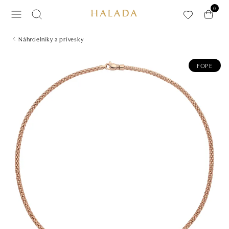
Preskočiť na hlavný obsah
0
Náhrdelníky a prívesky
FOPE