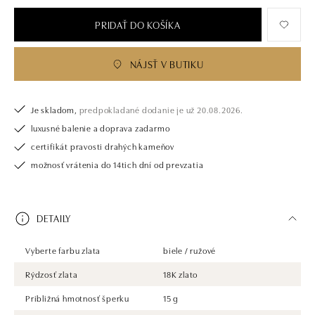
PRIDAŤ DO KOŠÍKA
NÁJSŤ V BUTIKU
Je skladom,
predpokladané dodanie je už 20.08.2026.
luxusné balenie a doprava zadarmo
certifikát pravosti drahých kameňov
možnosť vrátenia do 14tich dní od prevzatia
DETAILY
Vyberte farbu zlata
biele / ružové
Rýdzosť zlata
18K zlato
Približná hmotnosť šperku
15 g