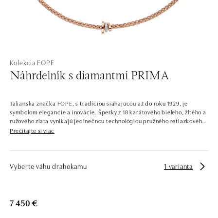
Kolekcia FOPE
Náhrdelník s diamantmi PRIMA
Talianska značka FOPE, s tradíciou siahajúcou až do roku 1929, je
symbolom elegancie a inovácie. Šperky z 18 karátového bieleho, žltého a
ružového zlata vynikajú jedinečnou technológiou pružného retiazkového
vzoru, ktorá zaisťuje výnimočný komfort a štýl. Sú skvelé pre každú
Prečítajte si viac
príležitosť, pre ženy aj mužov. Náhrdelníky, náramky, prstene a náušnice
sa dokonale kombinujú a pohodlne nosia a prinášajú do každodenného
života dotyk luxusu.
Vyberte váhu drahokamu
1 varianta
7 450 €