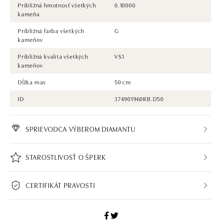
Približná hmotnosť všetkých
0.10000
kameňa
Približná farba všetkých
G
kameňov
Približná kvalita všetkých
VS1
kameňov
Dĺžka max
50 cm
ID
374901960RB.D50
SPRIEVODCA VÝBEROM DIAMANTU
STAROSTLIVOSŤ O ŠPERK
CERTIFIKÁT PRAVOSTI