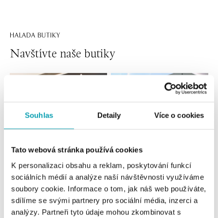
HALADA BUTIKY
Navštívte naše butiky
Souhlas
Detaily
Více o cookies
Tato webová stránka používá cookies
K personalizaci obsahu a reklam, poskytování funkcí
sociálních médií a analýze naší návštěvnosti využíváme
Všetky
Česko
Slovensko
soubory cookie. Informace o tom, jak náš web používáte,
sdílíme se svými partnery pro sociální média, inzerci a
HALADA OC Eurovea, Bratislava
analýzy. Partneři tyto údaje mohou zkombinovat s
Pribinova 8, 811 09 Bratislava