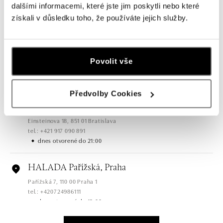
dalšími informacemi, které jste jim poskytli nebo které
tel.: +421 910 284 071
získali v důsledku toho, že používáte jejich služby.
dnes otvorené do 21:00
HALADA OC Avion, Bratislava
Ivanská cesta 16, 821 04 Bratislava
Povolit vše
tel.: +421 917 090 372
dnes otvorené do 21:00
Předvolby Cookies
Halada OC Aupark, Bratislava
Einsteinova 18, 851 01 Bratislava
tel.: +421 917 090 891
dnes otvorené do 21:00
HALADA Pařížská, Praha
Pařížská 7, 110 00 Praha 1
tel.: +420724986111
dnes otvorené do 19:00