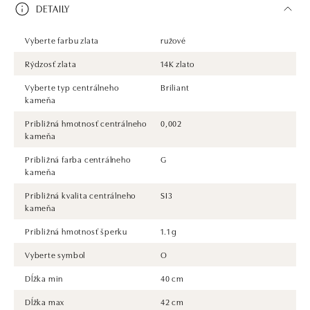
DETAILY
Vyberte farbu zlata
ružové
Rýdzosť zlata
14K zlato
Vyberte typ centrálneho
Briliant
kameňa
Približná hmotnosť centrálneho
0,002
kameňa
Približná farba centrálneho
G
kameňa
Približná kvalita centrálneho
SI3
kameňa
Približná hmotnosť šperku
1.1 g
Vyberte symbol
O
Dĺžka min
40 cm
Dĺžka max
42 cm