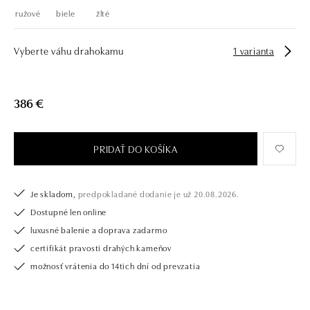
ružové
biele
žlté
Vyberte váhu drahokamu
1 varianta
386 €
PRIDAŤ DO KOŠÍKA
Je skladom,
predpokladané dodanie je už 20.08.2026.
Dostupné len online
luxusné balenie a doprava zadarmo
certifikát pravosti drahých kameňov
možnosť vrátenia do 14tich dní od prevzatia