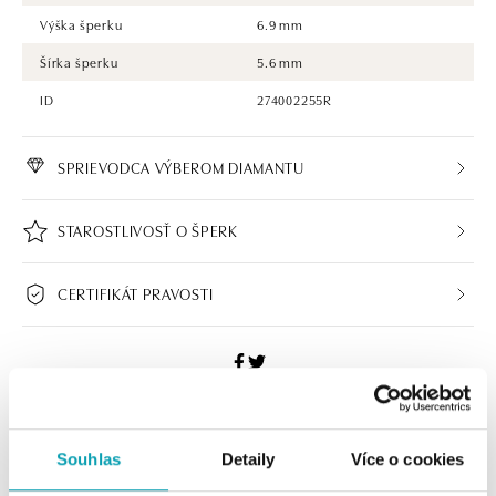
Výška šperku
6.9 mm
Šírka šperku
5.6 mm
ID
274002255R
SPRIEVODCA VÝBEROM DIAMANTU
STAROSTLIVOSŤ O ŠPERK
CERTIFIKÁT PRAVOSTI
HALADA BUTIKY
Souhlas
Detaily
Více o cookies