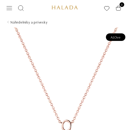
Preskočiť na hlavný obsah
0
Náhrdelníky a prívesky
ALOve