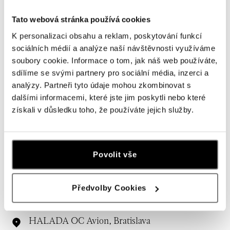
Navštívte naše butiky
Tato webová stránka používá cookies
K personalizaci obsahu a reklam, poskytování funkcí
sociálních médií a analýze naší návštěvnosti využíváme
soubory cookie. Informace o tom, jak náš web používáte,
sdílíme se svými partnery pro sociální média, inzerci a
analýzy. Partneři tyto údaje mohou zkombinovat s
dalšími informacemi, které jste jim poskytli nebo které
získali v důsledku toho, že používáte jejich služby.
Všetky
Česko
Slovensko
Povolit vše
HALADA OC Eurovea, Bratislava
Pribinova 8, 811 09 Bratislava
tel.: +421 910 284 071
Předvolby Cookies
dnes otvorené do 21:00
HALADA OC Avion, Bratislava