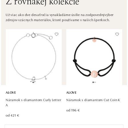
Z rovnakej kolekcie
HALADA Česká, Brno
Česká 23, 602 00 Brno
Už viac ako dve desaťročia vynakladáme úsilie na zodpovednývýber
zdrojov vzácnych materiálov, ktoré používame v našich šperkoch.
tel.: +420602443261
dnes otvorené do 14:00
HALADA OC Avion, Ostrava
Rudná 3114/114, 700 30 Ostrava-Zábřeh
tel.: +420605174749
dnes otvorené do 21:00
ALOVE
ALOVE
Náramok s diamantom Curly Letter
Náramok s diamantom Cut Coin K
A
od 196 €
od 421 €