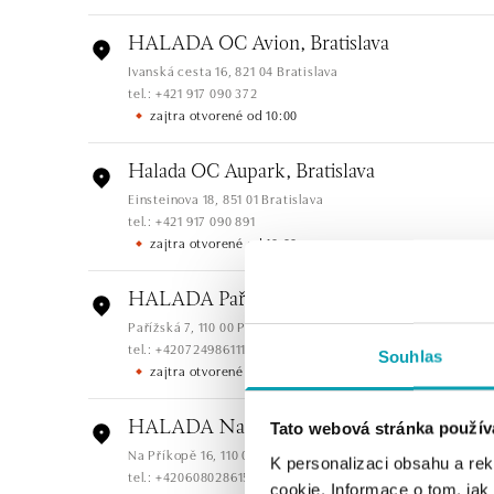
HALADA OC Avion, Bratislava
Ivanská cesta 16, 821 04 Bratislava
tel.: +421 917 090 372
zajtra otvorené od 10:00
Halada OC Aupark, Bratislava
Einsteinova 18, 851 01 Bratislava
tel.: +421 917 090 891
zajtra otvorené od 10:00
HALADA Pařížská, Praha
Pařížská 7, 110 00 Praha 1
tel.: +420724986111
Souhlas
zajtra otvorené od 10:00
HALADA Na Příkopě, Praha
Tato webová stránka použív
Na Příkopě 16, 110 00 Praha 1
K personalizaci obsahu a re
tel.: +420608028615
cookie. Informace o tom, jak