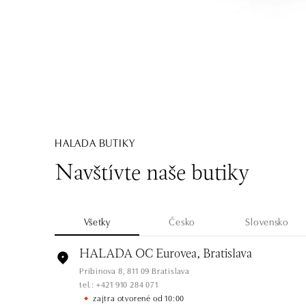
HALADA BUTIKY
Navštívte naše butiky
Všetky
Česko
Slovensko
HALADA OC Eurovea, Bratislava
Pribinova 8, 811 09 Bratislava
tel.: +421 910 284 071
zajtra otvorené od 10:00