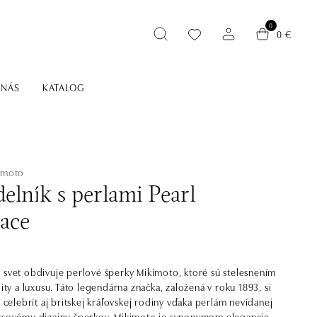
0
0 €
 NÁS
KATALOG
kimoto
elník s perlami Pearl
ace
 svet obdivuje perlové šperky Mikimoto, ktoré sú stelesnením
lity a luxusu. Táto legendárna značka, založená v roku 1893, si
a celebrít aj britskej kráľovskej rodiny vďaka perlám nevídanej
asovému dizajnu šperkov. Mikimoto je synonymom elegancie,