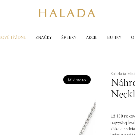
LOVÉ TÝŽDNE
ZNAČKY
ŠPERKY
AKCIE
BUTIKY
O
Kolekcia Mi
Mikimoto
Náhrd
Neckl
Už 130 rokov
najvyššej kva
získala srdci
krásy a nadč