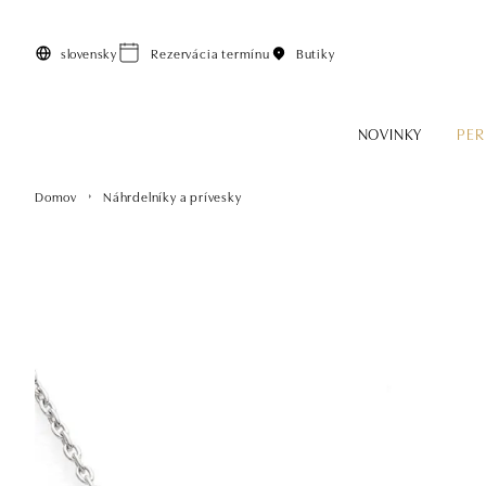
Preskočiť na hlavný obsah
slovensky
Rezervácia termínu
Butiky
NOVINKY
PER
Domov
Náhrdelníky a prívesky