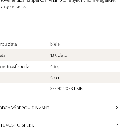
áva generácie.
rbu zlata
biele
ata
18K zlato
 hmotnosť šperku
4.6 g
45 cm
377902237B.PMB
VODCA VÝBEROM DIAMANTU
TLIVOSŤ O ŠPERK