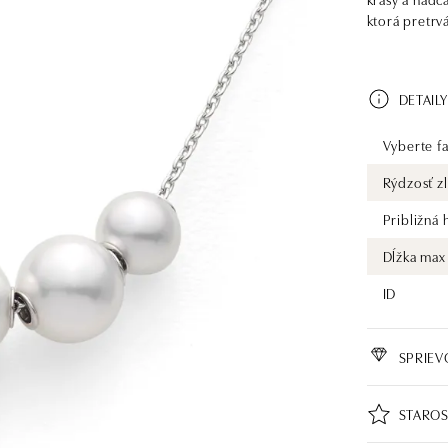
ktorá pretrv
DETAILY
Vyberte fa
Rýdzosť zl
Približná
Dĺžka max
ID
SPRIE
STAROS