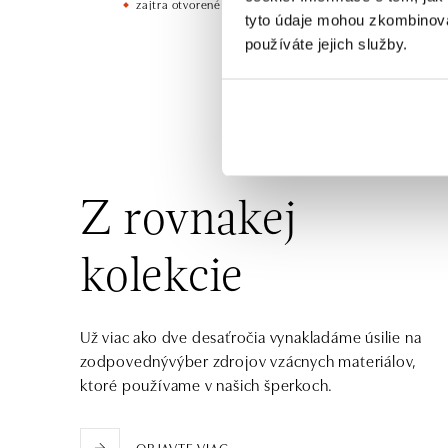
zajtra otvorené od 09:00
tyto údaje mohou zkombinovat
používáte jejich služby.
HALADA Česká, Brno
Česká 23, 602 00 Brno
tel.: +420602443261
zajtra otvorené od 09:00
HALADA OC Avion, Ostrava
Rudná 3114/114, 700 30 Ostrava-Zábřeh
Z rovnakej
tel.: +420605174749
zajtra otvorené od 09:00
kolekcie
Už viac ako dve desaťročia vynakladáme úsilie na
zodpovednývýber zdrojov vzácnych materiálov,
ktoré používame v našich šperkoch.
OBJAVTE VIAC