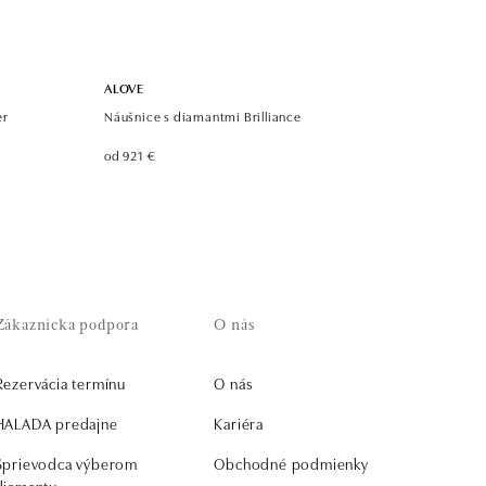
ALOVE
er
Náušnice s diamantmi Brilliance
od 921 €
Zákaznícka podpora
O nás
Rezervácia termínu
O nás
HALADA predajne
Kariéra
Sprievodca výberom
Obchodné podmienky