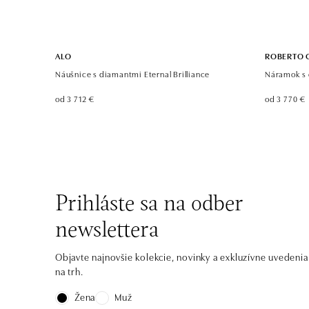
ALO
ROBERTO 
Náušnice s diamantmi Eternal Brilliance
Náramok s 
od 3 712 €
od 3 770 €
Prihláste sa na odber
newslettera
Objavte najnovšie kolekcie, novinky a exkluzívne uvedenia
na trh.
Žena
Muž