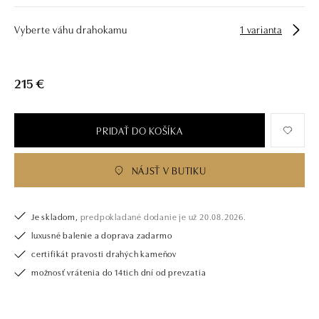
drahých kamenů už téměř 30 let. Každý šperk je tak originál a je také
opatřen certifikátem pravosti a dodán v luxusním balení. Ať už vybíráte
Vyberte váhu drahokamu
1 varianta
zásnubní prsten nebo diamantový náramek či náhrdelník, nedarujete s
námi pouze šperk, ale také chytrou investici.
215 €
PRIDAŤ DO KOŠÍKA
NÁJSŤ V BUTIKU
Je skladom,
predpokladané dodanie je už 20.08.2026.
luxusné balenie a doprava zadarmo
certifikát pravosti drahých kameňov
možnosť vrátenia do 14tich dní od prevzatia