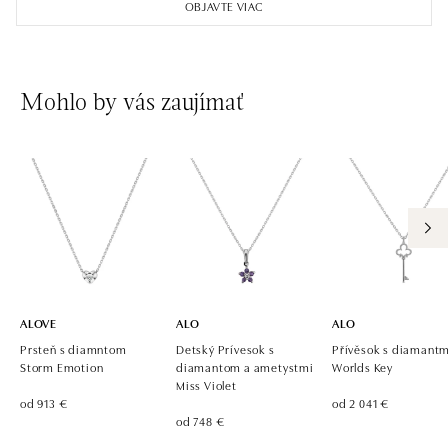
OBJAVTE VIAC
Mohlo by vás zaujímať
ALOVE
ALO
ALO
Prsteň s diamntom
Detský Prívesok s
Přívěsok s diamantm
Storm Emotion
diamantom a ametystmi
Worlds Key
Miss Violet
od 913 €
od 2 041 €
od 748 €