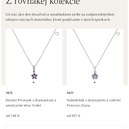
Z rovnakej kolekcie
HALADA Česká, Brno
Česká 23, 602 00 Brno
Už viac ako dve desaťročia vynakladáme úsilie na zodpovednývýber
zdrojov vzácnych materiálov, ktoré používame v našich šperkoch.
tel.: +420602443261
dnes otvorené do 19:00
HALADA OC Avion, Ostrava
Rudná 3114/114, 700 30 Ostrava-Zábřeh
tel.: +420605174749
dnes otvorené do 21:00
ALO
ALO
Detský Prívesok s diamantom a
Náhrdelník s diamantmi a zafírmi
ametystmi Miss Violet
Princess Daisy
od 748 €
od 917 €