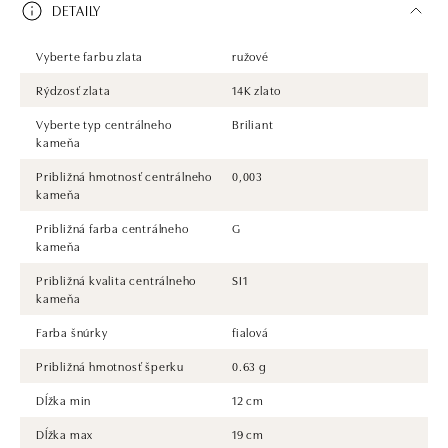
DETAILY
Vyberte farbu zlata
ružové
Rýdzosť zlata
14K zlato
Vyberte typ centrálneho
Briliant
kameňa
Približná hmotnosť centrálneho
0,003
kameňa
Približná farba centrálneho
G
kameňa
Približná kvalita centrálneho
SI1
kameňa
Farba šnúrky
fialová
Približná hmotnosť šperku
0.63 g
Dĺžka min
12 cm
Dĺžka max
19 cm