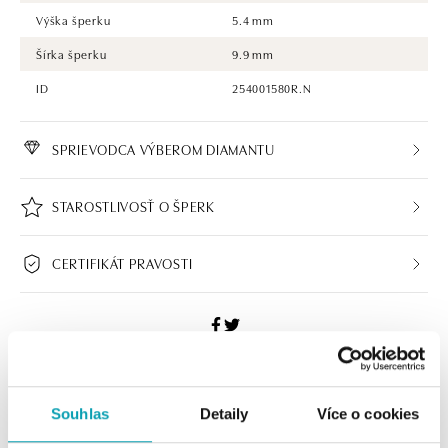
Výška šperku
5.4 mm
Šírka šperku
9.9 mm
ID
254001580R.N
SPRIEVODCA VÝBEROM DIAMANTU
STAROSTLIVOSŤ O ŠPERK
CERTIFIKÁT PRAVOSTI
HALADA BUTIKY
Souhlas
Detaily
Více o cookies
Navštívte naše butiky