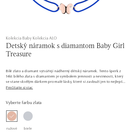
Kolekcia Baby
Kolekcia ALO
Detský náramok s diamantom Baby Girl
Treasure
Bílé zlato a diamant vytvářejí nádherný dětský náramek. Tento šperk z
14kt bílého zlata s diamantem je symbolem jemnosti a nevinnosti, který
se stane skvělým dárkem pro malé lásky, které si zaslouží jen to nejlepší.
Šperk je součástí kolekce Baby.
Prečítajte si viac
Kolekce zaměřená na dětské šperky, plná hravých i tradičnějších tvarů.
Vyberte farbu zlata
Přívěsky pro štěstí, rozkošné náušnice nebo náramky posázené
diamanty a drahými kameny jsou nejen velmi vkusné. Jejich hodnota v
čase roste, jedná se tak o skvělou formu první investice, kterou pro své
děti uskutečníte.
ružové
biele
Společnost ALO diamonds vyrábí v Čechách šperky z diamantů a