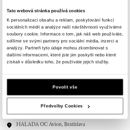
Tato webová stránka používá cookies
K personalizaci obsahu a reklam, poskytování funkcí
sociálních médií a analýze naší návštěvnosti využíváme
soubory cookie. Informace o tom, jak náš web používáte,
sdílíme se svými partnery pro sociální média, inzerci a
analýzy. Partneři tyto údaje mohou zkombinovat s
dalšími informacemi, které jste jim poskytli nebo které
získali v důsledku toho, že používáte jejich služby.
Všetky
Česko
Slovensko
Povolit vše
HALADA OC Eurovea, Bratislava
Pribinova 8, 811 09 Bratislava
tel.: +421 910 284 071
Předvolby Cookies
dnes otvorené do 21:00
HALADA OC Avion, Bratislava