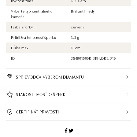
Rýdzosť zlata
18K zlato
Vyberte typ centrálneho
Briliant hnědý
kameňa
Farba šnúrky
červená
Približná hmotnosť šperku
3.3 g
Dĺžka max
16 cm
ID
354901500R.BRH.DRE.D16
SPRIEVODCA VÝBEROM DIAMANTU
STAROSTLIVOSŤ O ŠPERK
CERTIFIKÁT PRAVOSTI