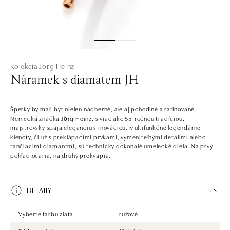
Kolekcia Jorg Heinz
Náramek s diamatem JH
Šperky by mali byť nielen nádherné, ale aj pohodlné a rafinované.
Nemecká značka Jörg Heinz, s viac ako 55-ročnou tradíciou,
majstrovsky spája eleganciu s inováciou. Multifunkčné legendárne
klenoty, či už s preklápacími prvkami, vymeniteľnými detailmi alebo
tančiacimi diamantmi, sú technicky dokonalé umelecké diela. Na prvý
pohľad očaria, na druhý prekvapia.
DETAILY
Vyberte farbu zlata
ružové