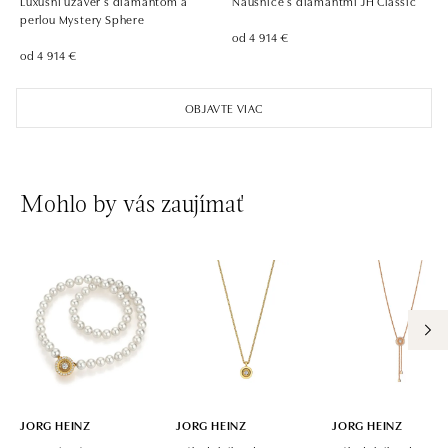
Luxusní uzáver s diamantom a
Náušnice s diamantmi JH Classic
perlou Mystery Sphere
od 4 914 €
od 4 914 €
OBJAVTE VIAC
Mohlo by vás zaujímať
JORG HEINZ
JORG HEINZ
JORG HEINZ