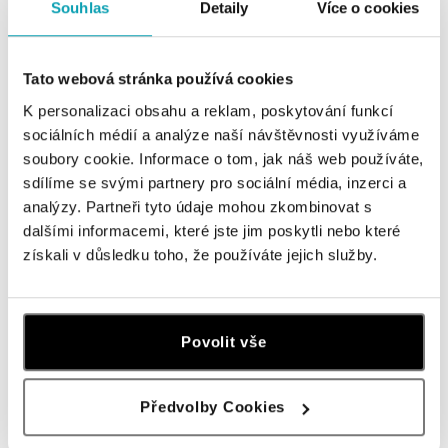
tel.: +421 910 284 071
Souhlas
Detaily
Více o cookies
dnes otvorené do 21:00
Tato webová stránka používá cookies
HALADA OC Avion, Bratislava
Ivanská cesta 16, 821 04 Bratislava
K personalizaci obsahu a reklam, poskytování funkcí
tel.: +421 917 090 372
sociálních médií a analýze naší návštěvnosti využíváme
dnes otvorené do 21:00
soubory cookie. Informace o tom, jak náš web používáte,
sdílíme se svými partnery pro sociální média, inzerci a
Halada OC Aupark, Bratislava
analýzy. Partneři tyto údaje mohou zkombinovat s
dalšími informacemi, které jste jim poskytli nebo které
Einsteinova 18, 851 01 Bratislava
tel.: +421 917 090 891
získali v důsledku toho, že používáte jejich služby.
dnes otvorené do 21:00
HALADA Pařížská, Praha
Povolit vše
Pařížská 7, 110 00 Praha 1
tel.: +420724986111
dnes otvorené do 19:00
Předvolby Cookies
ZOBRAZIŤ VŠETKY BUTIKY