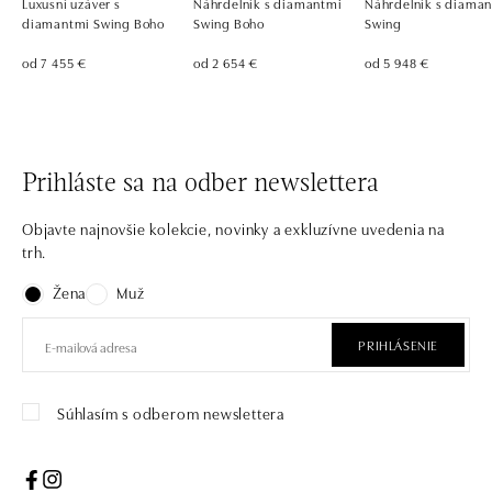
Luxusní uzáver s
Náhrdelník s diamantmi
Náhrdelník s diaman
diamantmi Swing Boho
Swing Boho
Swing
od 7 455 €
od 2 654 €
od 5 948 €
Prihláste sa na odber newslettera
Objavte najnovšie kolekcie, novinky a exkluzívne uvedenia na
trh.
Žena
Muž
PRIHLÁSENIE
Súhlasím s odberom newslettera