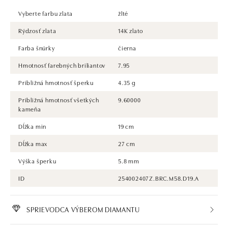
Vyberte farbu zlata
žlté
Rýdzosť zlata
14K zlato
Farba šnúrky
čierna
Hmotnosť farebných briliantov
7.95
Približná hmotnosť šperku
4.35 g
Približná hmotnosť všetkých
9.60000
kameňa
Dĺžka min
19 cm
Dĺžka max
27 cm
Výška šperku
5.8 mm
ID
254002407Z.BRC.M58.D19.A
SPRIEVODCA VÝBEROM DIAMANTU