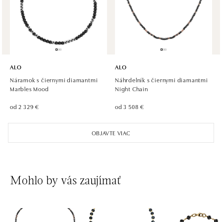
tel.: +420605174749
dnes otvorené do 21:00
ALO
ALO
Náramok s čiernymi diamantmi
Náhrdelník s čiernymi diamantmi
Marbles Mood
Night Chain
od 2 329 €
od 3 508 €
OBJAVTE VIAC
Mohlo by vás zaujímať