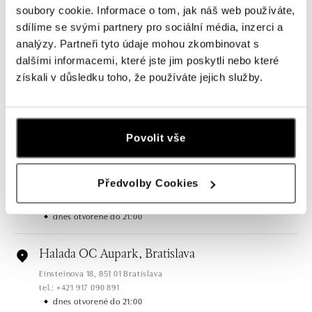
soubory cookie. Informace o tom, jak náš web používáte,
sdílíme se svými partnery pro sociální média, inzerci a
analýzy. Partneři tyto údaje mohou zkombinovat s
Všetky
Česko
Slovensko
dalšími informacemi, které jste jim poskytli nebo které
získali v důsledku toho, že používáte jejich služby.
HALADA OC Eurovea, Bratislava
Pribinova 8, 811 09 Bratislava
tel.: +421 910 284 071
dnes otvorené do 21:00
Povolit vše
HALADA OC Avion, Bratislava
Předvolby Cookies
Ivanská cesta 16, 821 04 Bratislava
tel.: +421 917 090 372
dnes otvorené do 21:00
Halada OC Aupark, Bratislava
Einsteinova 18, 851 01 Bratislava
tel.: +421 917 090 891
dnes otvorené do 21:00