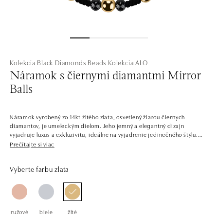
Kolekcia Black Diamonds Beads
Kolekcia ALO
Náramok s čiernymi diamantmi Mirror
Balls
Náramok vyrobený zo 14kt žltého zlata, osvetlený žiarou čiernych
diamantov, je umeleckým dielom. Jeho jemný a elegantný dizajn
vyjadruje luxus a exkluzivitu, ideálne na vyjadrenie jedinečného štýlu.
Prečítajte si viac
Spoločnosť ALO diamonds vyrába v Čechách šperky z diamantov a
drahých kameňov už takmer 30 rokov. Každý šperk je tak originál a je
Vyberte farbu zlata
tiež opatrený certifikátom pravosti a dodaný v luxusnom balení. Či už
vyberáte zásnubný prsteň alebo diamantový náramok alebo náhrdelník,
nedarujete s nami iba šperk, ale aj múdru investíciu.
ružové
biele
žlté