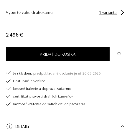
Vyberte váhu drahokamu
1 varianta
2 496 €
PRIDAŤ DO KOŠÍKA
Je skladom,
predpokladané dodanie je už 20.08.2026.
Dostupné len online
luxusné balenie a doprava zadarmo
certifikát pravosti drahých kameňov
možnosť vrátenia do 14tich dní od prevzatia
DETAILY