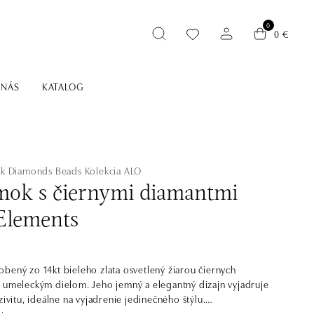
0
0 €
 NÁS
KATALOG
ack Diamonds Beads
Kolekcia ALO
ok s čiernymi diamantmi
Elements
bený zo 14kt bieleho zlata osvetlený žiarou čiernych
 umeleckým dielom. Jeho jemný a elegantný dizajn vyjadruje
zivitu, ideálne na vyjadrenie jedinečného štýlu.