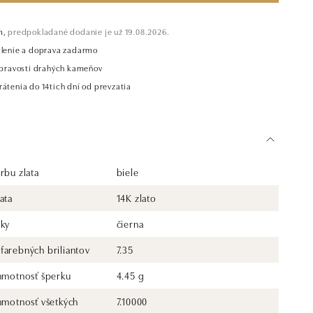
m,
predpokladané dodanie je už 19.08.2026.
alenie a doprava zadarmo
t pravosti drahých kameňov
átenia do 14tich dní od prevzatia
rbu zlata
biele
ata
14K zlato
rky
čierna
farebných briliantov
7.35
 hmotnosť šperku
4.45 g
 hmotnosť všetkých
7.10000