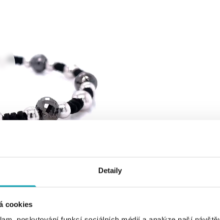
Detaily
á cookies
klam, poskytování funkcí sociálních médií a analýze naší návšt