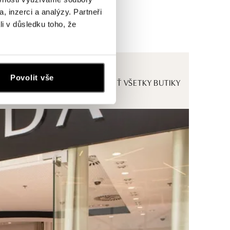
, inzerci a analýzy. Partneři
li v důsledku toho, že
Povolit vše
ZOBRAZIŤ VŠETKY BUTIKY