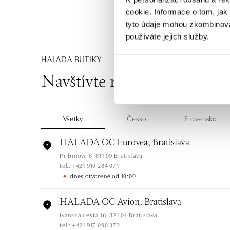
cookie. Informace o tom, jak
tyto údaje mohou zkombinovat
používáte jejich služby.
HALADA BUTIKY
Navštívte naše butiky
Všetky
Česko
Slovensko
HALADA OC Eurovea, Bratislava
Pribinova 8, 811 09 Bratislava
tel.: +421 910 284 071
dnes otvorené od 10:00
HALADA OC Avion, Bratislava
Ivanská cesta 16, 821 04 Bratislava
tel.: +421 917 090 372