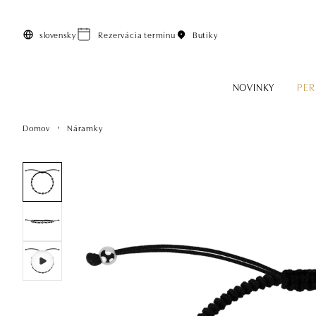
Preskočiť na hlavný obsah
slovensky
Rezervácia termínu
Butiky
NOVINKY
PER
Domov
Náramky