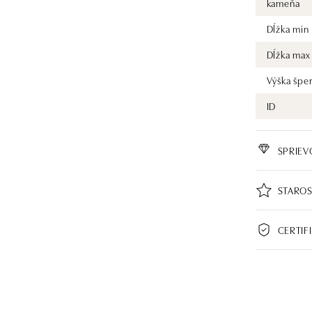
kameňa
Dĺžka min
Dĺžka max
Výška špe
ID
SPRIE
STAROS
CERTIF