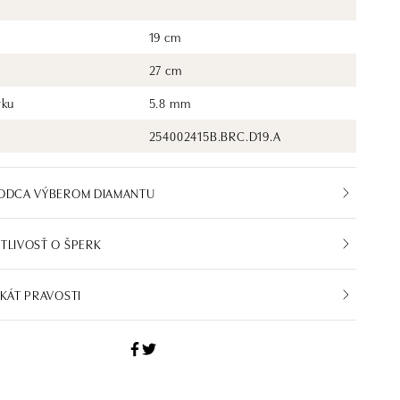
19 cm
27 cm
rku
5.8 mm
254002415B.BRC.D19.A
VODCA VÝBEROM DIAMANTU
TLIVOSŤ O ŠPERK
IKÁT PRAVOSTI