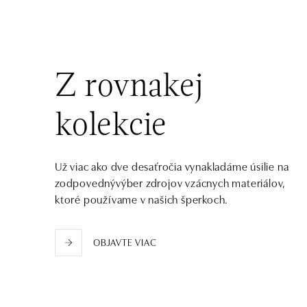
tel.: +420602443261
dnes otvorené od 09:00
HALADA OC Avion, Ostrava
Rudná 3114/114, 700 30 Ostrava-Zábřeh
Z rovnakej
tel.: +420605174749
dnes otvorené od 09:00
kolekcie
Už viac ako dve desaťročia vynakladáme úsilie na
zodpovednývýber zdrojov vzácnych materiálov,
ktoré používame v našich šperkoch.
OBJAVTE VIAC