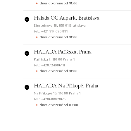
dnes otvorené od 10:00
Halada OC Aupark, Bratislava
Einsteinova 18, 851 01 Bratislava
tel.: +421 917 090 891
dnes otvorené od 10:00
HALADA Pařížská, Praha
Pařížská 7, 110 00 Praha 1
tel.: +420724986111
dnes otvorené od 10:00
HALADA Na Příkopě, Praha
Na Příkopě 16, 110 00 Praha 1
tel.: +420608028615
dnes otvorené od 09:00
HALADA Česká, Brno
Česká 23, 602 00 Brno