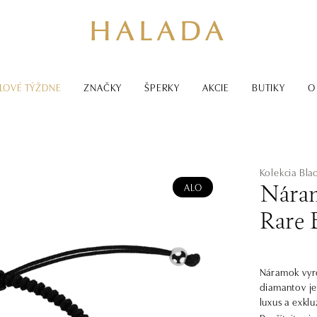
LOVÉ TÝŽDNE
ZNAČKY
ŠPERKY
AKCIE
BUTIKY
O
Kolekcia Bl
ALO
Náram
Rare 
Náramok vyro
diamantov je
luxus a exklu