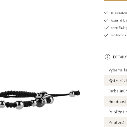
Je sklado
luxusné b
certifiká
možnosť vr
DETAILY
Vyberte fa
Rýdzosť zl
Farba šnú
Hmotnosť 
Približná
Približná