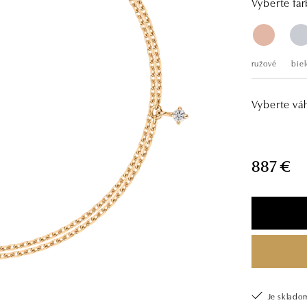
Vyberte far
ružové
biel
Vyberte vá
887 €
Je sklado