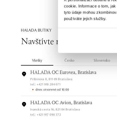
cookie. Informace o tom, jak
tyto údaje mohou zkombinovat
používáte jejich služby.
HALADA BUTIKY
Navštívte naše butiky
Všetky
Česko
Slovensko
HALADA OC Eurovea, Bratislava
Pribinova 8, 811 09 Bratislava
tel.: +421 910 284 071
dnes otvorené od 10:00
HALADA OC Avion, Bratislava
Ivanská cesta 16, 821 04 Bratislava
tel.: +421 917 090 372