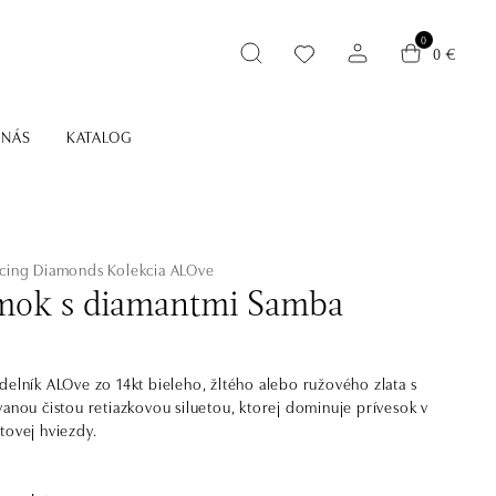
0
0 €
 NÁS
KATALOG
ncing Diamonds
Kolekcia ALOve
ok s diamantmi Samba
delník ALOve zo 14kt bieleho, žltého alebo ružového zlata s
vanou čistou retiazkovou siluetou, ktorej dominuje prívesok v
tovej hviezdy.