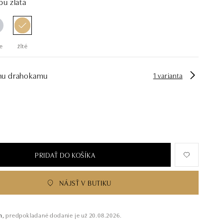
bu zlata
e
žlté
hu drahokamu
1 varianta
PRIDAŤ DO KOŠÍKA
NÁJSŤ V BUTIKU
m,
predpokladané dodanie je už 20.08.2026.