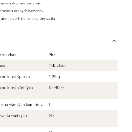
alenie a doprava zadarmo
t pravosti drahých kameňov
átenia do 14tich dní od prevzatia
rbu zlata
žlté
ata
14K zlato
 hmotnosť šperku
1.25 g
 hmotnosť všetkých
0.09000
 farba všetkých kameňov
I
kvalita všetkých
SI3