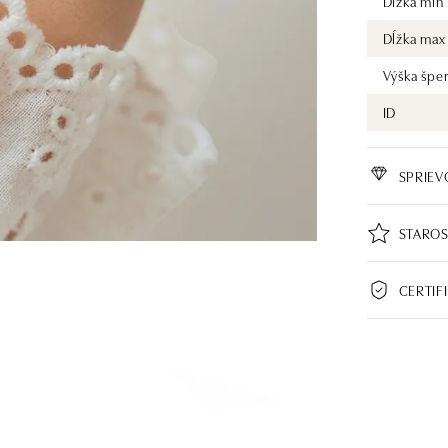
Dĺžka min
Dĺžka max
Výška špe
ID
SPRIE
STAROS
CERTIF