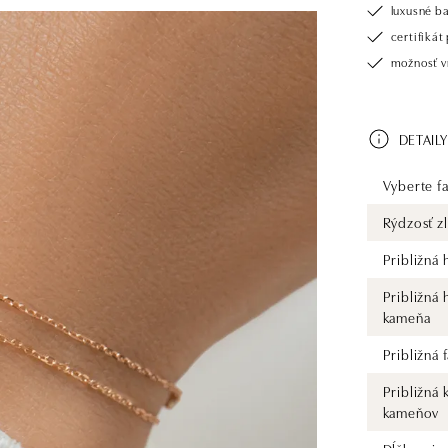
luxusné b
certifiká
možnosť vr
DETAILY
Vyberte fa
Rýdzosť zl
Približná
Približná
kameňa
Približná
Približná 
kameňov