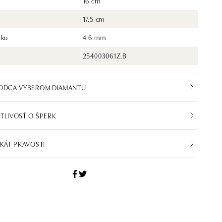
16 cm
17.5 cm
rku
4.6 mm
254003061Z.B
VODCA VÝBEROM DIAMANTU
TLIVOSŤ O ŠPERK
IKÁT PRAVOSTI