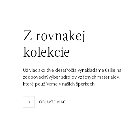
tel.: +420602443261
dnes otvorené od 09:00
HALADA OC Avion, Ostrava
Rudná 3114/114, 700 30 Ostrava-Zábřeh
Z rovnakej
tel.: +420605174749
dnes otvorené od 09:00
kolekcie
Už viac ako dve desaťročia vynakladáme úsilie na
zodpovednývýber zdrojov vzácnych materiálov,
ktoré používame v našich šperkoch.
OBJAVTE VIAC