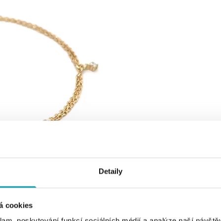
Detaily
á cookies
klam, poskytování funkcí sociálních médií a analýze naší návšt