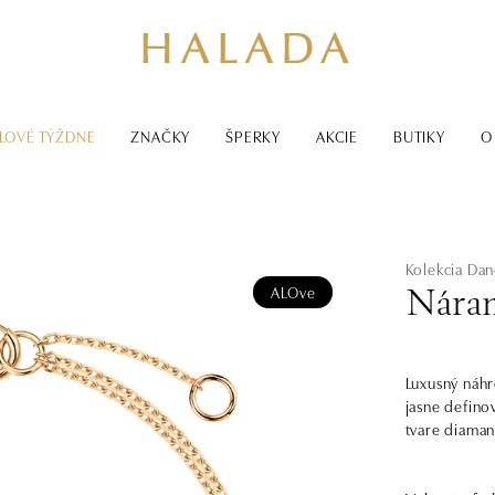
LOVÉ TÝŽDNE
ZNAČKY
ŠPERKY
AKCIE
BUTIKY
O
Kolekcia Da
ALOve
Náram
Luxusný náhr
jasne defino
tvare diaman