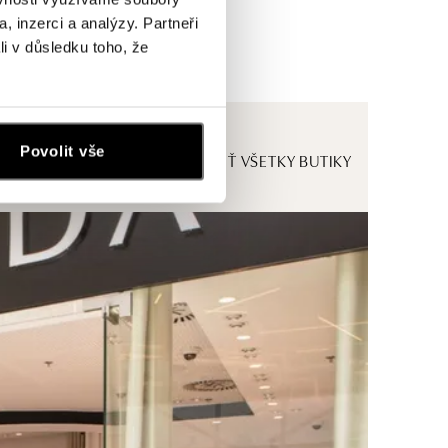
, inzerci a analýzy. Partneři
li v důsledku toho, že
Povolit vše
ZOBRAZIŤ VŠETKY BUTIKY