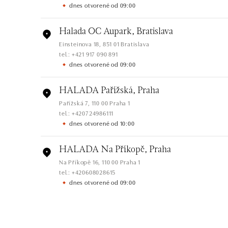
dnes otvorené od 09:00
Halada OC Aupark, Bratislava
Einsteinova 18, 851 01 Bratislava
tel.: +421 917 090 891
dnes otvorené od 09:00
HALADA Pařížská, Praha
Pařížská 7, 110 00 Praha 1
tel.: +420724986111
dnes otvorené od 10:00
HALADA Na Příkopě, Praha
Na Příkopě 16, 110 00 Praha 1
tel.: +420608028615
dnes otvorené od 09:00
HALADA Česká, Brno
Česká 23, 602 00 Brno