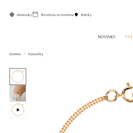
Preskočiť na hlavný obsah
slovensky
Rezervácia termínu
Butiky
NOVINKY
PER
Domov
Náramky