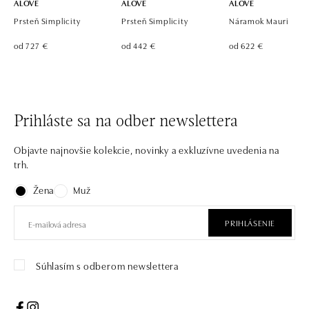
ALOVE
ALOVE
ALOVE
Prsteň Simplicity
Prsteň Simplicity
Náramok Mauri
od 727 €
od 442 €
od 622 €
Prihláste sa na odber newslettera
Objavte najnovšie kolekcie, novinky a exkluzívne uvedenia na
trh.
Žena
Muž
PRIHLÁSENIE
Súhlasím s odberom newslettera