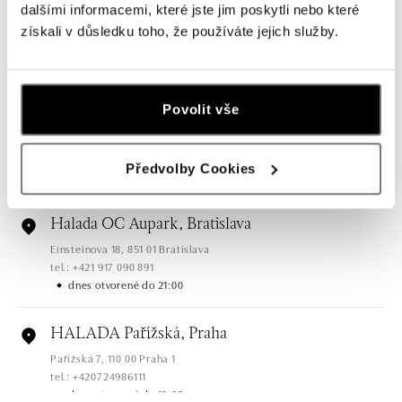
HALADA OC Eurovea, Bratislava
dalšími informacemi, které jste jim poskytli nebo které
Pribinova 8, 811 09 Bratislava
získali v důsledku toho, že používáte jejich služby.
tel.: +421 910 284 071
dnes otvorené do 21:00
Povolit vše
HALADA OC Avion, Bratislava
Ivanská cesta 16, 821 04 Bratislava
tel.: +421 917 090 372
Předvolby Cookies
dnes otvorené do 21:00
Halada OC Aupark, Bratislava
Einsteinova 18, 851 01 Bratislava
tel.: +421 917 090 891
dnes otvorené do 21:00
HALADA Pařížská, Praha
Pařížská 7, 110 00 Praha 1
tel.: +420724986111
dnes otvorené do 19:00