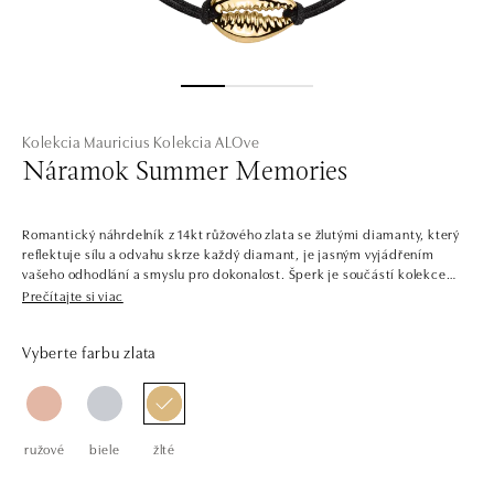
Kolekcia Mauricius
Kolekcia ALOve
Náramok Summer Memories
Romantický náhrdelník z 14kt růžového zlata se žlutými diamanty, který
reflektuje sílu a odvahu skrze každý diamant, je jasným vyjádřením
vašeho odhodlání a smyslu pro dokonalost. Šperk je součástí kolekce
Sunshine.
Prečítajte si viac
Se šperky z kolekce Sunshine je každý den zalitý sluncem. Bílé a žluté
Vyberte farbu zlata
diamanty v sobě zachycují hřejivý pocit slunečních paprsků a pozitivní
energii. Ta vás bude navěky doprovázet bez ohledu na to, kam se zrovna
vydáte, nebo jaké panuje počasí.
Společnost ALO diamonds vyrábí v Čechách šperky z diamantů a
ružové
biele
žlté
drahých kamenů už téměř 30 let. Každý šperk je tak originál a je také
opatřen certifikátem pravosti a dodán v luxusním balení. Ať už vybíráte
zásnubní prsten nebo diamantový náramek či náhrdelník, nedarujete s