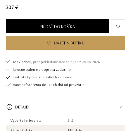
námi pouze šperk, ale také chytrou investici.
307 €
PRIDAŤ DO KOŠÍKA
NÁJSŤ V BUTIKU
Je skladom,
predpokladané dodanie je už 20.08.2026.
luxusné balenie a doprava zadarmo
certifikát pravosti drahých kameňov
možnosť vrátenia do 14tich dní od prevzatia
DETAILY
Vyberte farbu zlata
žlté
Rýdzosť zlata
14K zlato