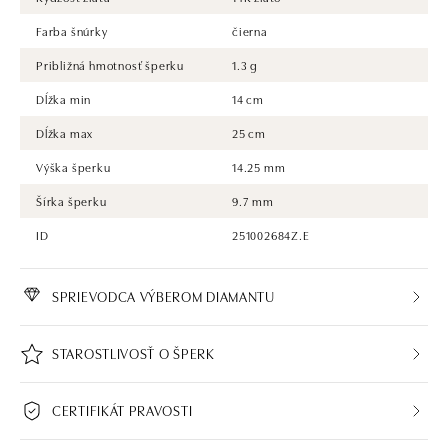
Farba šnúrky
čierna
Približná hmotnosť šperku
1.3 g
Dĺžka min
14 cm
Dĺžka max
25 cm
Výška šperku
14.25 mm
Šírka šperku
9.7 mm
ID
251002684Z.E
SPRIEVODCA VÝBEROM DIAMANTU
STAROSTLIVOSŤ O ŠPERK
CERTIFIKÁT PRAVOSTI