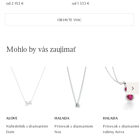
od 2 153 €
od 1 333 €
OBJAVTE VIAC
Mohlo by vás zaujímať
ALOVE
HALADA
HALADA
Náhrdelník s diamantmi
Prívesok s diamantom
Prívesok s diamantm
Date
Nox
rubíny Astra