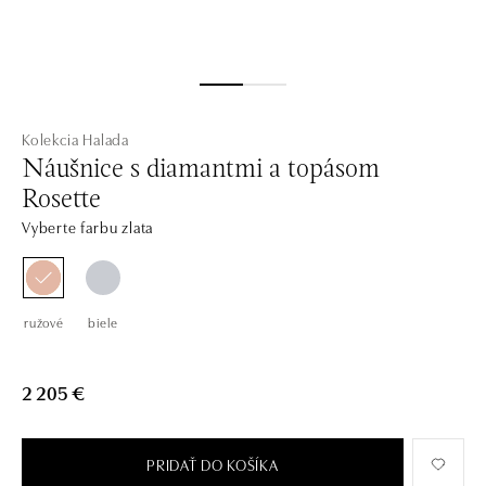
Kolekcia Halada
Náušnice s diamantmi a topásom
Rosette
Vyberte farbu zlata
ružové
biele
2 205 €
PRIDAŤ DO KOŠÍKA