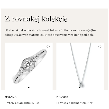
Na Příkopě 16, 110 00 Praha 1
tel.: +420608028615
dnes otvorené od 10:00
Z rovnakej kolekcie
HALADA Česká, Brno
Česká 23, 602 00 Brno
Už viac ako dve desaťročia vynakladáme úsilie na zodpovednývýber
zdrojov vzácnych materiálov, ktoré používame v našich šperkoch.
tel.: +420602443261
otvorené v Pondelok od 09:00
HALADA OC Avion, Ostrava
Rudná 3114/114, 700 30 Ostrava-Zábřeh
tel.: +420605174749
dnes otvorené od 09:00
HALADA
HALADA
Prsteň s diamantmi Muse
Prívesok s diamantom Nox