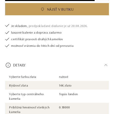
NÁJSŤ V BUTIKU
Je skladom,
predpokladané dodanie je už 20.08.2026.
luxusné balenie a doprava zadarmo
certifikát pravosti drahých kameňov
možnosť vrátenia do 14tich dní od prevzatia
DETAILY
Vyberte farbu zlata
ružové
Rýdzosť zlata
14K zlato
Vyberte typ centrálneho
Topás london
kameňa
Približná hmotnosť všetkých
0.18000
kameňa