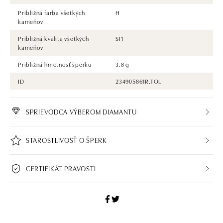
Približná farba všetkých
H
kameňov
Približná kvalita všetkých
SI1
kameňov
Približná hmotnosť šperku
3.8 g
ID
234905861R.TOL
SPRIEVODCA VÝBEROM DIAMANTU
STAROSTLIVOSŤ O ŠPERK
CERTIFIKÁT PRAVOSTI