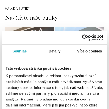
HALADA BUTIKY
Navštívte naše butiky
Souhlas
Detaily
Více o cookies
Tato webová stránka používá cookies
K personalizaci obsahu a reklam, poskytování funkcí
Všetky
Česko
Slovensko
sociálních médií a analýze naší návštěvnosti využíváme
soubory cookie. Informace o tom, jak náš web používáte,
HALADA OC Eurovea, Bratislava
sdílíme se svými partnery pro sociální média, inzerci a
analýzy. Partneři tyto údaje mohou zkombinovat s
Pribinova 8, 811 09 Bratislava
tel.: +421 910 284 071
dalšími informacemi, které jste jim poskytli nebo které