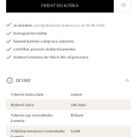
PRIDAŤ DO KOŠÍKA
Je skladom,
predpokladané dodanie je už 20.08.2026.
Dostupné len online
luxusné balenie a doprava zadarmo
certifikát pravosti drahých kameňov
možnosť vrátenia do 14tich dní od prevzatia
DETAILY
Vyberte farbu zlata
ružové
Rýdzosť zlata
14K zlato
Vyberte typ centrálneho
Briliant
kameňa
Približná hmotnosť centrálneho
0,040
kameňa