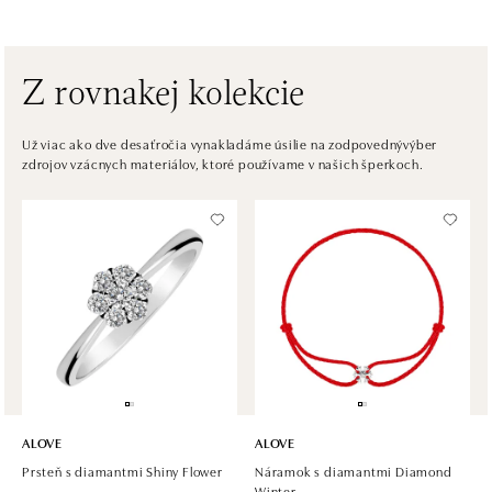
Na Příkopě 16, 110 00 Praha 1
tel.: +420608028615
zajtra otvorené od 09:00
Z rovnakej kolekcie
HALADA Česká, Brno
Česká 23, 602 00 Brno
Už viac ako dve desaťročia vynakladáme úsilie na zodpovednývýber
zdrojov vzácnych materiálov, ktoré používame v našich šperkoch.
tel.: +420602443261
zajtra otvorené od 09:00
HALADA OC Avion, Ostrava
Rudná 3114/114, 700 30 Ostrava-Zábřeh
tel.: +420605174749
zajtra otvorené od 09:00
ALOVE
ALOVE
Prsteň s diamantmi Shiny Flower
Náramok s diamantmi Diamond
Winter