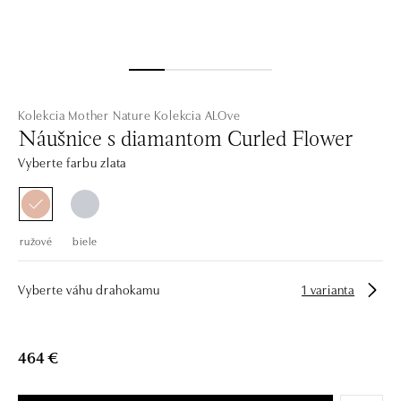
Kolekcia Mother Nature
Kolekcia ALOve
Náušnice s diamantom Curled Flower
Vyberte farbu zlata
ružové
biele
Vyberte váhu drahokamu
1 varianta
464 €