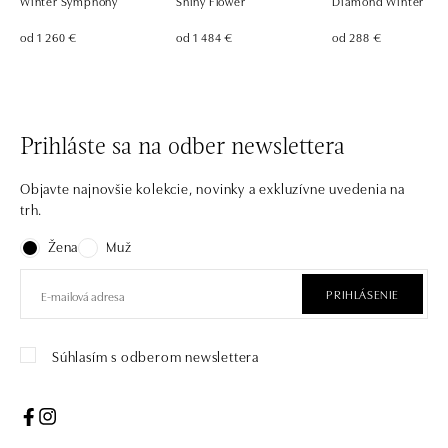
Winter Symphony
Shiny Flower
Diamond Winter
od 1 260 €
od 1 484 €
od 288 €
Prihláste sa na odber newslettera
Objavte najnovšie kolekcie, novinky a exkluzívne uvedenia na
trh.
Žena
Muž
PRIHLÁSENIE
Súhlasím s odberom newslettera