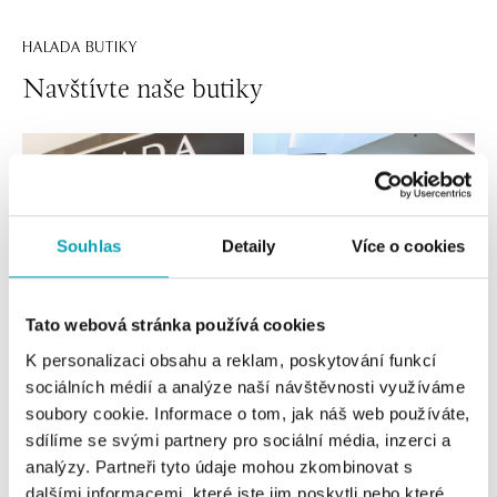
HALADA BUTIKY
Navštívte naše butiky
Souhlas
Detaily
Více o cookies
Tato webová stránka používá cookies
K personalizaci obsahu a reklam, poskytování funkcí
Všetky
Česko
Slovensko
sociálních médií a analýze naší návštěvnosti využíváme
soubory cookie. Informace o tom, jak náš web používáte,
HALADA OC Eurovea, Bratislava
sdílíme se svými partnery pro sociální média, inzerci a
Pribinova 8, 811 09 Bratislava
analýzy. Partneři tyto údaje mohou zkombinovat s
tel.: +421 910 284 071
dalšími informacemi, které jste jim poskytli nebo které