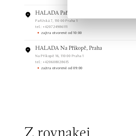
HALADA Pařížská, Praha
Pařížská 7, 110 00 Praha 1
tel.: +420724986111
zajtra otvorené od 10:00
HALADA Na Příkopě, Praha
Na Příkopě 16, 110 00 Praha 1
tel.: +420608028615
zajtra otvorené od 09:00
HALADA Česká, Brno
Česká 23, 602 00 Brno
tel.: +420602443261
zajtra otvorené od 09:00
HALADA OC Avion, Ostrava
Rudná 3114/114, 700 30 Ostrava-Zábřeh
Z rovnakej
tel.: +420605174749