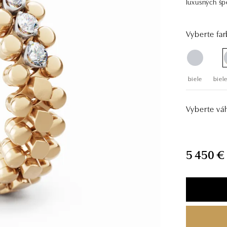
luxusných šp
Vyberte far
biele
biele
Vyberte vá
5 450 €