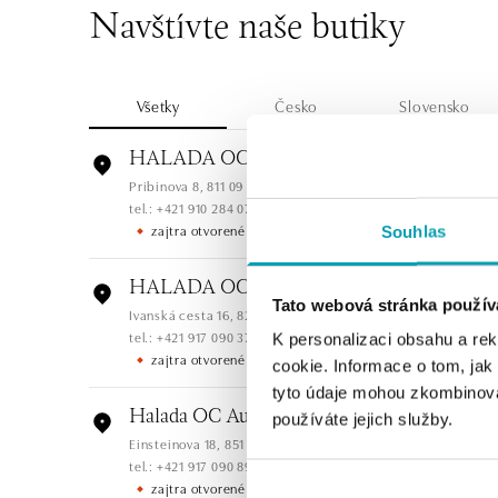
Navštívte naše butiky
Všetky
Česko
Slovensko
HALADA OC Eurovea, Bratislava
Pribinova 8, 811 09 Bratislava
tel.: +421 910 284 071
zajtra otvorené od 10:00
Souhlas
HALADA OC Avion, Bratislava
Tato webová stránka použív
Ivanská cesta 16, 821 04 Bratislava
tel.: +421 917 090 372
K personalizaci obsahu a re
zajtra otvorené od 10:00
cookie. Informace o tom, jak
tyto údaje mohou zkombinovat
Halada OC Aupark, Bratislava
používáte jejich služby.
Einsteinova 18, 851 01 Bratislava
tel.: +421 917 090 891
zajtra otvorené od 10:00