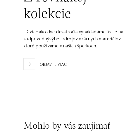
zajtra otvorené od 09:00
kolekcie
Už viac ako dve desaťročia vynakladáme úsilie na
zodpovednývýber zdrojov vzácnych materiálov,
ktoré používame v našich šperkoch.
OBJAVTE VIAC
Mohlo by vás zaujímať