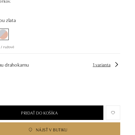
erkov.
bu zlata
 / ružové
hu drahokamu
1 varianta
PRIDAŤ DO KOŠÍKA
NÁJSŤ V BUTIKU