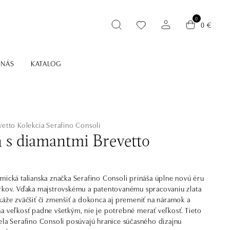
0
0 €
 NÁS
KATALOG
vetto
Kolekcia Serafino Consoli
ň s diamantmi Brevetto
mická talianska značka Serafino Consoli prináša úplne novú éru
rkov. Vďaka majstrovskému a patentovanému spracovaniu zlata
káže zväčšiť či zmenšiť a dokonca aj premeniť na náramok a
a veľkosť padne všetkým, nie je potrebné merať veľkosť. Tieto
ela Serafino Consoli posúvajú hranice súčasného dizajnu