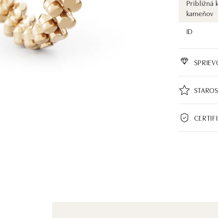
Približná 
kameňov
ID
SPRIE
STAROS
CERTIF