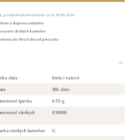
m,
predpokladané dodanie je už 19.08.2026.
alenie a doprava zadarmo
t pravosti drahých kameňov
átenia do 14tich dní od prevzatia
rbu zlata
biele / ružové
ata
18K zlato
 hmotnosť šperku
6.55 g
 hmotnosť všetkých
0.19000
 farba všetkých kameňov
G