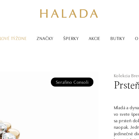
LOVÉ TÝŽDNE
ZNAČKY
ŠPERKY
AKCIE
BUTIKY
O
Kolekcia Bre
Serafino Consoli
Prste
Mladá a dyna
vo svete špe
sa prsteň do
naopak. Jedn
jedinečné di