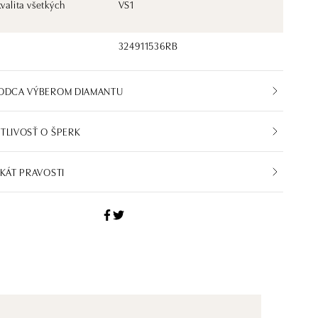
kvalita všetkých
VS1
324911536RB
VODCA VÝBEROM DIAMANTU
TLIVOSŤ O ŠPERK
IKÁT PRAVOSTI