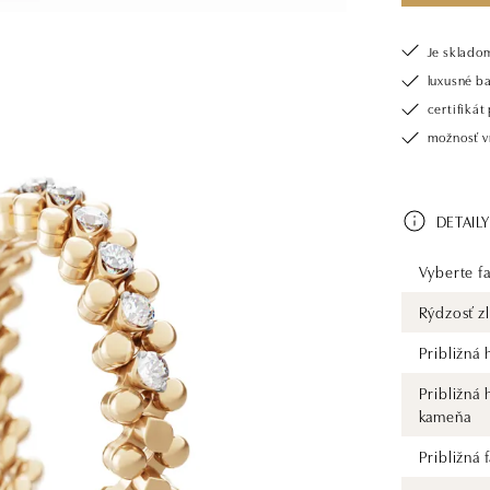
Je sklado
luxusné b
certifiká
možnosť vr
DETAILY
Vyberte fa
Rýdzosť zl
Približná
Približná
kameňa
Približná