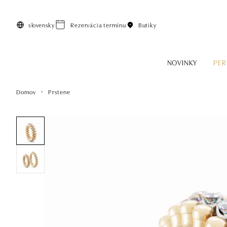
Preskočiť na hlavný obsah
slovensky
Rezervácia termínu
Butiky
NOVINKY
PER
Domov
Prstene