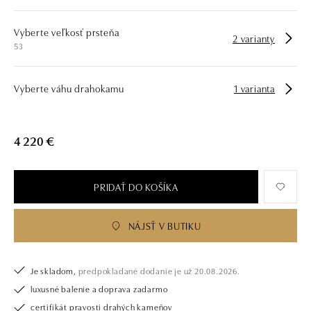
Vyberte veľkosť prsteňa
2 varianty
53
Vyberte váhu drahokamu
1 varianta
4 220 €
PRIDAŤ DO KOŠÍKA
NÁJSŤ V BUTIKU
Je skladom,
predpokladané dodanie je už 20.08.2026.
luxusné balenie a doprava zadarmo
certifikát pravosti drahých kameňov