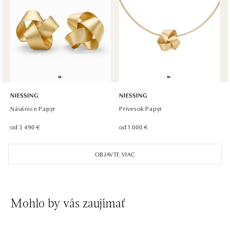
HALADA OC Avion, Ostrava
Rudná 3114/114, 700 30 Ostrava-Zábřeh
tel.: +420605174749
dnes otvorené od 09:00
NIESSING
NIESSING
Náušnice Papyr
Prívesok Papyr
od 3 490 €
od 1 000 €
OBJAVTE VIAC
Mohlo by vás zaujímať