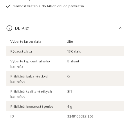
možnosť vrátenia do 14tich dní od prevzatia
DETAILY
Vyberte farbu zlata
žlté
Rýdzosť zlata
18K zlato
Vyberte typ centrálneho
Briliant
kameňa
Približná farba všetkých
G
kameňov
Približná kvalita všetkých
SI1
kameňov
Približná hmotnosť šperku
4 g
ID
324910603Z.L50