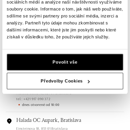
sociálních médií a analýze naší návštěvnosti využíváme
soubory cookie. Informace o tom, jak náš web používáte,
sdílíme se svými partnery pro sociální média, inzerci a
analýzy. Partneři tyto údaje mohou zkombinovat s
dalšími informacemi, které jste jim poskytli nebo které
Všetky
Česko
Slovensko
získali v důsledku toho, že používáte jejich služby.
HALADA OC Eurovea, Bratislava
Pribinova 8, 811 09 Bratislava
Povolit vše
tel.: +421 910 284 071
dnes otvorené od 10:00
Předvolby Cookies
HALADA OC Avion, Bratislava
Ivanská cesta 16, 821 04 Bratislava
tel.: +421 917 090 372
dnes otvorené od 10:00
Halada OC Aupark, Bratislava
Einsteinova 18, 851 01 Bratislava