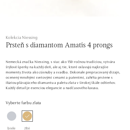
Kolekcia Niessing
Prsteň s diamantom Amatis 4 prongs
Nemecká značka Niessing, s viac ako 150-ročnou tradíciou, vytvára
štýlové šperky na každý deň, ale aj tie, ktoré oslavujú najkrajšie
momenty života ako zásnuby a svadba. Dokonale prepracovaný dizajn,
ocenený mnohými svetovými cenami a patentmi, zahŕňa prstene s
ilúziou plávajúceho diamantu a paletu zlata v širokej škále odtieňov.
Každý detail je esenciou elegancie a nadčasového luxusu.
Vyberte farbu zlata
biele
žlté