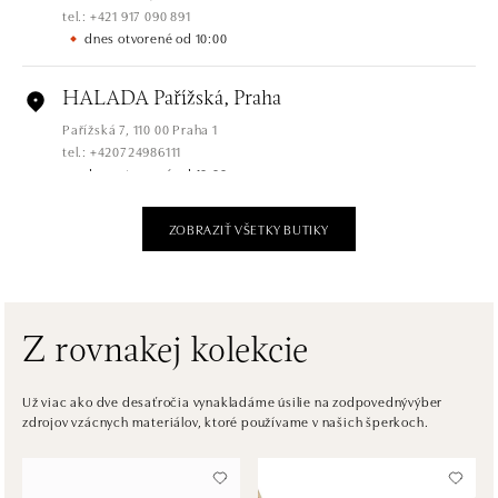
tel.: +421 917 090 891
dnes otvorené od 10:00
HALADA Pařížská, Praha
Pařížská 7, 110 00 Praha 1
tel.: +420724986111
dnes otvorené od 10:00
ZOBRAZIŤ VŠETKY BUTIKY
HALADA Na Příkopě, Praha
Na Příkopě 16, 110 00 Praha 1
tel.: +420608028615
dnes otvorené od 09:00
Z rovnakej kolekcie
HALADA Česká, Brno
Česká 23, 602 00 Brno
Už viac ako dve desaťročia vynakladáme úsilie na zodpovednývýber
zdrojov vzácnych materiálov, ktoré používame v našich šperkoch.
tel.: +420602443261
dnes otvorené od 09:00