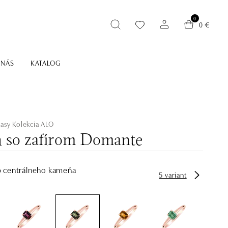
0
0 €
 NÁS
KATALOG
tasy
Kolekcia ALO
ň so zafírom Domante
p centrálneho kameňa
5 variant