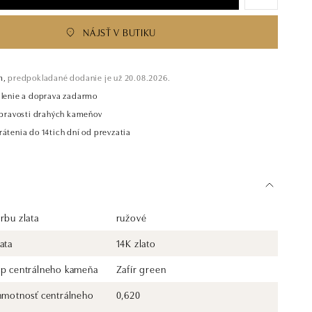
NÁJSŤ V BUTIKU
m,
predpokladané dodanie je už 20.08.2026.
alenie a doprava zadarmo
t pravosti drahých kameňov
átenia do 14tich dní od prevzatia
rbu zlata
ružové
ata
14K zlato
yp centrálneho kameňa
Zafír green
 hmotnosť centrálneho
0,620