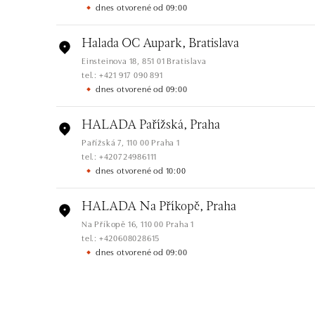
dnes otvorené od 09:00
Halada OC Aupark, Bratislava
Einsteinova 18, 851 01 Bratislava
tel.: +421 917 090 891
dnes otvorené od 09:00
HALADA Pařížská, Praha
Pařížská 7, 110 00 Praha 1
tel.: +420724986111
dnes otvorené od 10:00
HALADA Na Příkopě, Praha
Na Příkopě 16, 110 00 Praha 1
tel.: +420608028615
dnes otvorené od 09:00
HALADA Česká, Brno
Česká 23, 602 00 Brno