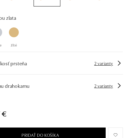
bu zlata
e
žlté
kosť prsteňa
2 varianty
hu drahokamu
2 varianty
7 €
PRIDAŤ DO KOŠÍKA