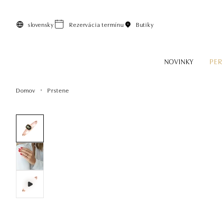
Preskočiť na hlavný obsah
slovensky
Rezervácia termínu
Butiky
NOVINKY
PER
Domov
Prstene