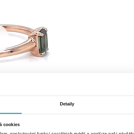
Detaily
á cookies
klam, poskytování funkcí sociálních médií a analýze naší návšt