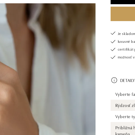
Je sklado
luxusné b
certifiká
možnosť vr
DETAILY
Vyberte fa
Rýdzosť zl
Vyberte t
Približná
kameňa