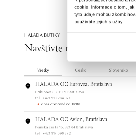
cookie. Informace o tom, jak
tyto údaje mohou zkombinovat
používáte jejich služby.
HALADA BUTIKY
Navštívte naše butiky
Všetky
Česko
Slovensko
HALADA OC Eurovea, Bratislava
Pribinova 8, 811 09 Bratislava
tel.: +421 910 284 071
dnes otvorené od 10:00
HALADA OC Avion, Bratislava
Ivanská cesta 16, 821 04 Bratislava
tel.: +421 917 090 372