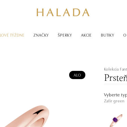
LOVÉ TÝŽDNE
ZNAČKY
ŠPERKY
AKCIE
BUTIKY
O
Kolekcia Fan
ALO
Prste
Vyberte ty
Zafír green