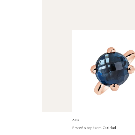
ALO
Prsteň s topásom Caridad