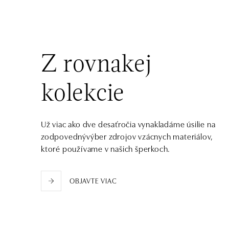
tel.: +420602443261
dnes otvorené od 09:00
HALADA OC Avion, Ostrava
Rudná 3114/114, 700 30 Ostrava-Zábřeh
Z rovnakej
tel.: +420605174749
dnes otvorené od 09:00
kolekcie
Už viac ako dve desaťročia vynakladáme úsilie na
zodpovednývýber zdrojov vzácnych materiálov,
ktoré používame v našich šperkoch.
OBJAVTE VIAC