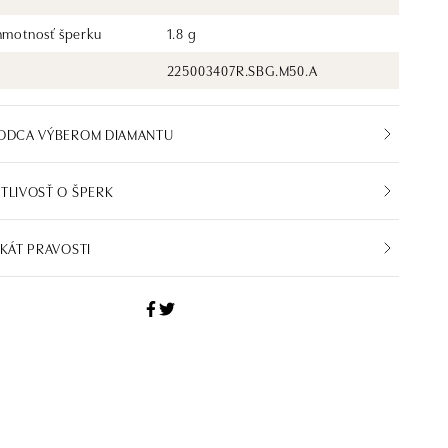
 hmotnosť šperku
1.8 g
225003407R.SBG.M50.A
VODCA VÝBEROM DIAMANTU
TLIVOSŤ O ŠPERK
IKÁT PRAVOSTI