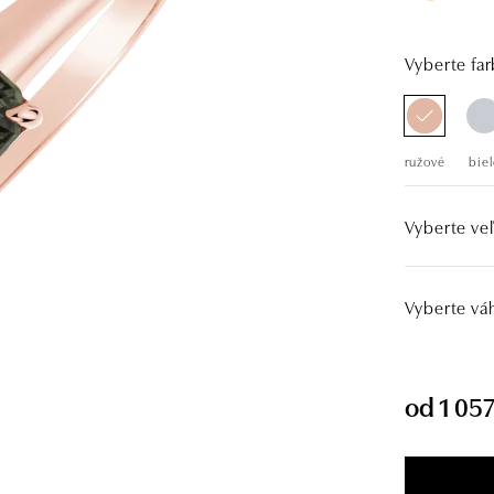
Vyberte far
ružové
biel
Vyberte veľ
Vyberte vá
od 1 05