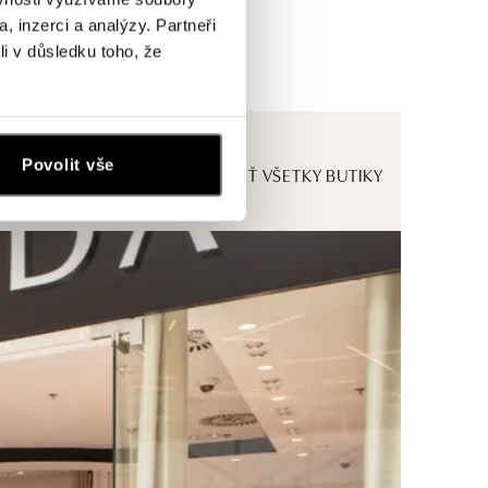
, inzerci a analýzy. Partneři
li v důsledku toho, že
Povolit vše
ZOBRAZIŤ VŠETKY BUTIKY