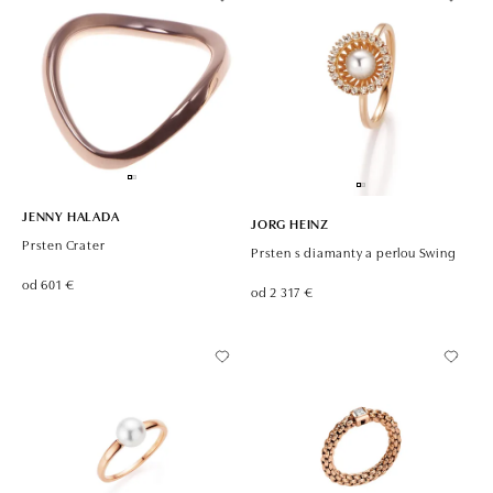
JENNY HALADA
JORG HEINZ
Prsten Crater
Prsten s diamanty a perlou Swing
od 601 €
od 2 317 €