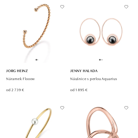
JORG HEINZ
JENNY HALADA
Náramek Flooow
Náušnice s perlou Aquarius
od 2 739 €
od 1 895 €