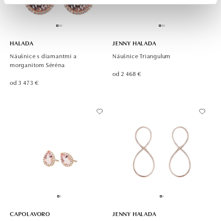
HALADA
JENNY HALADA
Náušnice s diamantmi a
Náušnice Triangulum
morganitom Séréna
od 2 468 €
od 3 473 €
CAPOLAVORO
JENNY HALADA