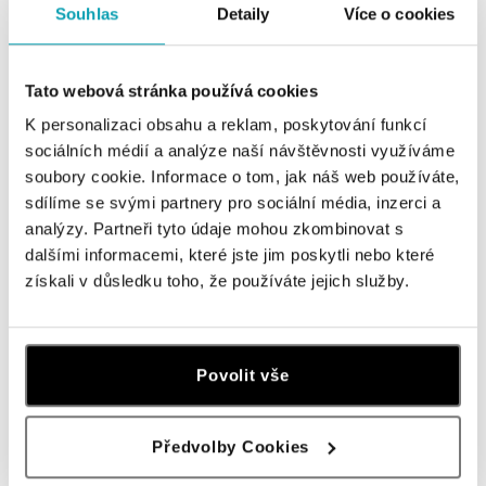
Souhlas
Detaily
Více o cookies
Tato webová stránka používá cookies
K personalizaci obsahu a reklam, poskytování funkcí
sociálních médií a analýze naší návštěvnosti využíváme
soubory cookie. Informace o tom, jak náš web používáte,
sdílíme se svými partnery pro sociální média, inzerci a
HALADA
GELLNER
analýzy. Partneři tyto údaje mohou zkombinovat s
Náušnice s diamantmi a topásom
Prsteň s morskou bielou Južnou
Rosette
perlou Modern Classic
dalšími informacemi, které jste jim poskytli nebo které
získali v důsledku toho, že používáte jejich služby.
od 2 205 €
od 1 645 €
Povolit vše
Předvolby Cookies