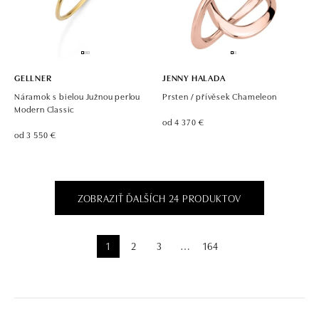
GELLNER
JENNY HALADA
Náramok s bielou Južnou perlou
Prsten / přívěsek Chameleon
Modern Classic
od 4 370 €
od 3 550 €
ZOBRAZIŤ ĎALŠÍCH 24 PRODUKTOV
1
2
3
164
⋯