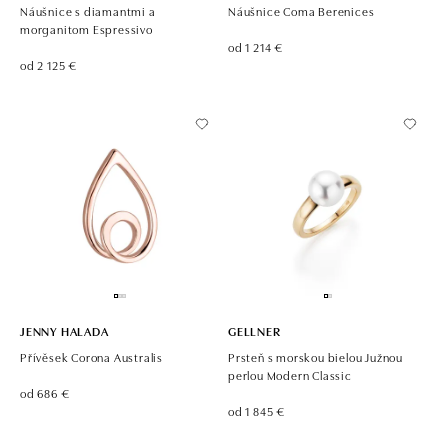
Náušnice s diamantmi a
Náušnice Coma Berenices
morganitom Espressivo
od 1 214 €
od 2 125 €
JENNY HALADA
GELLNER
Přívěsek Corona Australis
Prsteň s morskou bielou Južnou
perlou Modern Classic
od 686 €
od 1 845 €