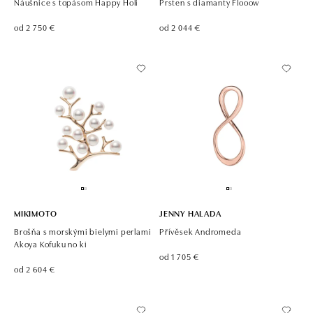
Náušnice s topásom Happy Holi
Prsten s diamanty Flooow
od 2 750 €
od 2 044 €
MIKIMOTO
JENNY HALADA
Brošňa s morskými bielymi perlami
Přívěsek Andromeda
Akoya Kofuku no ki
od 1 705 €
od 2 604 €