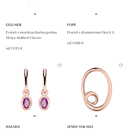
GELLNER
FOPE
Prsteň s morskou bielou perlou
Prsteň s diamantom Flex'it S
Akoya Modern Classic
od 1 690 €
od 1 035 €
HALADA
JENNY HALADA