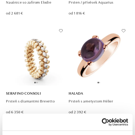
Naušnice so zafírom Elodie
Prsten / přívěsek Aquarius
od 2 681 €
od 1 816 €
SERAFINO CONSOLI
HALADA
Prsteň s diamantmi Brevetto
Prsteň s ametystom Hélier
od 6 350 €
od 2 392 €