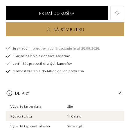
PRIDAŤ DO KOŠÍKA
NÁJSŤ V BUTIKU
Je skladom,
predpokladané dodanie je už 20.08.2026.
luxusné balenie a doprava zadarmo
certifikát pravosti drahých kameňov
možnosť vrátenia do 14tich dní od prevzatia
DETAILY
Vyberte farbu zlata
žlté
Rýdzosť zlata
14K zlato
Vyberte typ centrálneho
Smaragd