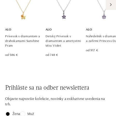
ALO
ALO
ALO
Prívesok s diamantom a
Detský Prívesok s
Náhrdelník s diama
drahokamami Sunshine
diamantom a ametystmi
a zafírmi Princess D
Pram
Miss Violet
od 917 €
od 586 €
od 748 €
Prihláste sa na odber newslettera
Objavte najnovšie kolekcie, novinky a exkluzívne uvedenia na
trh.
Žena
Muž