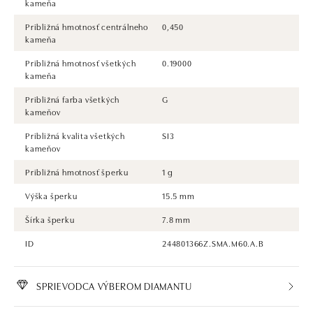
kameňa
Približná hmotnosť centrálneho
0,450
kameňa
Približná hmotnosť všetkých
0.19000
kameňa
Približná farba všetkých
G
kameňov
Približná kvalita všetkých
SI3
kameňov
Približná hmotnosť šperku
1 g
Výška šperku
15.5 mm
Šírka šperku
7.8 mm
ID
244801366Z.SMA.M60.A.B
SPRIEVODCA VÝBEROM DIAMANTU