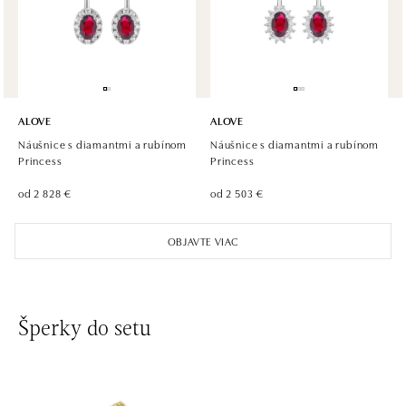
tel.: +420605174749
dnes otvorené do 21:00
ALOVE
ALOVE
Náušnice s diamantmi a rubínom
Náušnice s diamantmi a rubínom
Princess
Princess
od 2 828 €
od 2 503 €
OBJAVTE VIAC
Šperky do setu