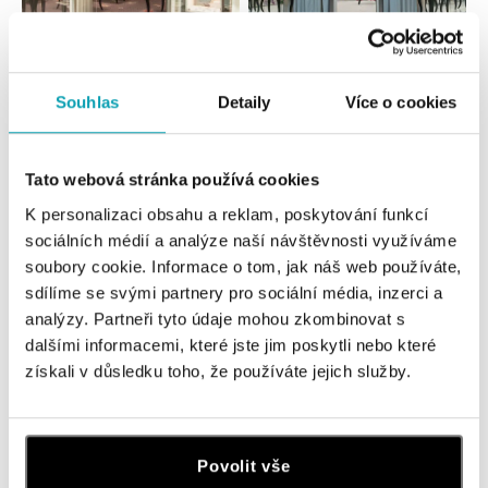
Všetky
Česko
Slovensko
Souhlas
Detaily
Více o cookies
HALADA OC Eurovea, Bratislava
Pribinova 8, 811 09 Bratislava
Tato webová stránka používá cookies
tel.: +421 910 284 071
dnes otvorené do 21:00
K personalizaci obsahu a reklam, poskytování funkcí
sociálních médií a analýze naší návštěvnosti využíváme
HALADA OC Avion, Bratislava
soubory cookie. Informace o tom, jak náš web používáte,
Ivanská cesta 16, 821 04 Bratislava
sdílíme se svými partnery pro sociální média, inzerci a
tel.: +421 917 090 372
analýzy. Partneři tyto údaje mohou zkombinovat s
dnes otvorené do 21:00
dalšími informacemi, které jste jim poskytli nebo které
získali v důsledku toho, že používáte jejich služby.
Halada OC Aupark, Bratislava
Einsteinova 18, 851 01 Bratislava
tel.: +421 917 090 891
Povolit vše
dnes otvorené do 21:00