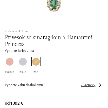
Kolekcia ALOve
Prívesok so smaragdom a diamantmi
Princess
Vyberte farbu zlata
ružové
biele
žlté
Vyberte váhu drahokamu
2 varianty
od 1 392 €