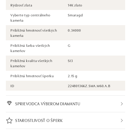
Rýdzosť zlata
14K zlato
Vyberte typ centrálneho
Smaragd
kameňa
Približná hmotnosť všetkých
0.34000
kameňa
Približná farba všetkých
G
kameňov
Približná kvalita všetkých
SI3
kameňov
Približná hmotnosť šperku
2.15 g
ID
224801366Z.SMA.M60.A.B
SPRIEVODCA VÝBEROM DIAMANTU
STAROSTLIVOSŤ O ŠPERK