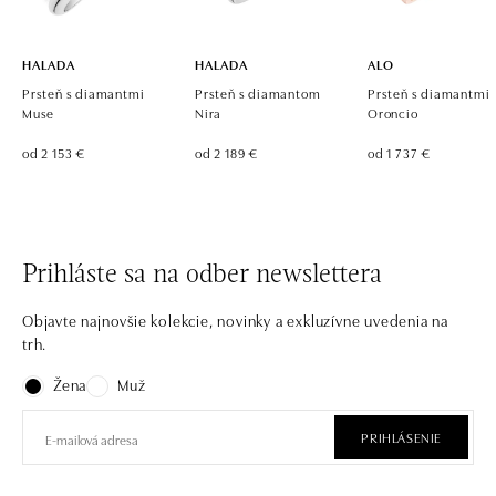
HALADA
HALADA
ALO
Prsteň s diamantmi
Prsteň s diamantom
Prsteň s diamantmi
Muse
Nira
Oroncio
od 2 153 €
od 2 189 €
od 1 737 €
Prihláste sa na odber newslettera
Objavte najnovšie kolekcie, novinky a exkluzívne uvedenia na
trh.
Žena
Muž
PRIHLÁSENIE