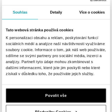
Všetky
Česko
Slovensko
Souhlas
Detaily
Více o cookies
HALADA OC Eurovea, Bratislava
Pribinova 8, 811 09 Bratislava
tel.: +421 910 284 071
Tato webová stránka používá cookies
dnes otvorené do 21:00
K personalizaci obsahu a reklam, poskytování funkcí
sociálních médií a analýze naší návštěvnosti využíváme
HALADA OC Avion, Bratislava
soubory cookie. Informace o tom, jak náš web používáte,
Ivanská cesta 16, 821 04 Bratislava
sdílíme se svými partnery pro sociální média, inzerci a
tel.: +421 917 090 372
analýzy. Partneři tyto údaje mohou zkombinovat s
dnes otvorené do 21:00
dalšími informacemi, které jste jim poskytli nebo které
získali v důsledku toho, že používáte jejich služby.
Halada OC Aupark, Bratislava
Einsteinova 18, 851 01 Bratislava
tel.: +421 917 090 891
dnes otvorené do 21:00
Povolit vše
HALADA Pařížská, Praha
Předvolby Cookies