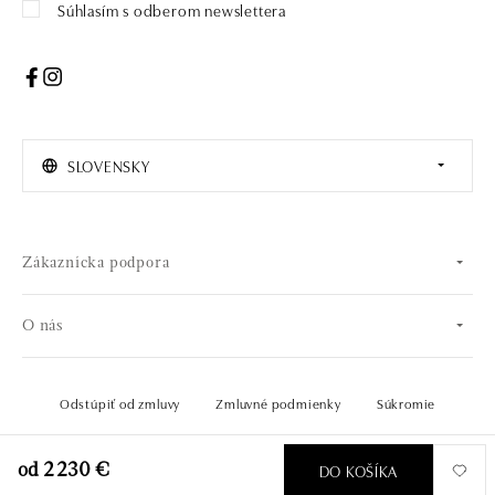
Súhlasím s odberom newslettera
SLOVENSKY
Zákaznícka podpora
O nás
Odstúpiť od zmluvy
Zmluvné podmienky
Súkromie
© 2026 OLA online s.r.o.. Všetky práva vyhradené..
Vytvoril
DO KOŠÍKA
od 2 230 €