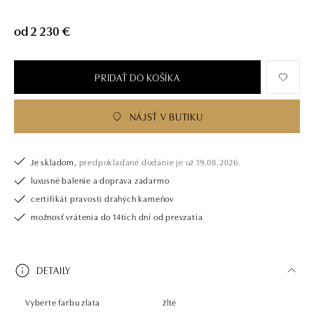
od 2 230 €
PRIDAŤ DO KOŠÍKA
NÁJSŤ V BUTIKU
Je skladom,
predpokladané dodanie je už 19.08.2026.
luxusné balenie a doprava zadarmo
certifikát pravosti drahých kameňov
možnosť vrátenia do 14tich dní od prevzatia
DETAILY
Vyberte farbu zlata
žlté