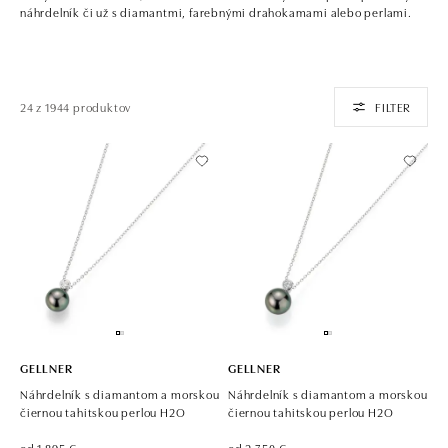
náhrdelník či už s diamantmi, farebnými drahokamami alebo perlami.
24 z 1944 produktov
FILTER
GELLNER
GELLNER
Náhrdelník s diamantom a morskou
Náhrdelník s diamantom a morskou
čiernou tahitskou perlou H2O
čiernou tahitskou perlou H2O
od 1 895 €
od 2 750 €