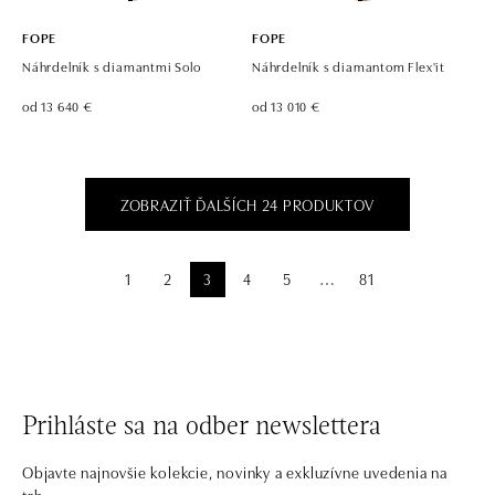
FOPE
FOPE
Náhrdelník s diamantmi Solo
Náhrdelník s diamantom Flex'it
od 13 640 €
od 13 010 €
ZOBRAZIŤ ĎALŠÍCH 24 PRODUKTOV
1
2
3
4
5
81
⋯
Prihláste sa na odber newslettera
Objavte najnovšie kolekcie, novinky a exkluzívne uvedenia na