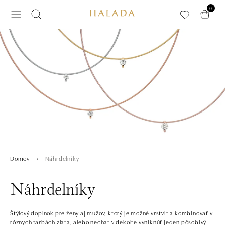
Preskočiť na hlavný obsah
0
Náhrdelníky
Domov
Náhrdelníky
Štýlový doplnok pre ženy aj mužov, ktorý je možné vrstviť a kombinovať v
rôznych farbách zlata, alebo nechať v dekolte vyniknúť jeden pôsobivý