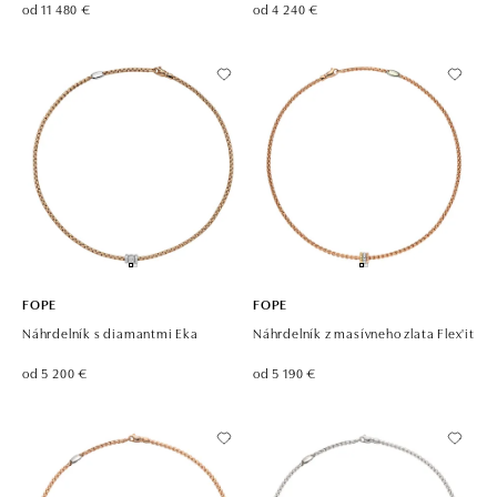
od 11 480 €
od 4 240 €
FOPE
FOPE
Náhrdelník s diamantmi Eka
Náhrdelník z masívneho zlata Flex'it
od 5 200 €
od 5 190 €