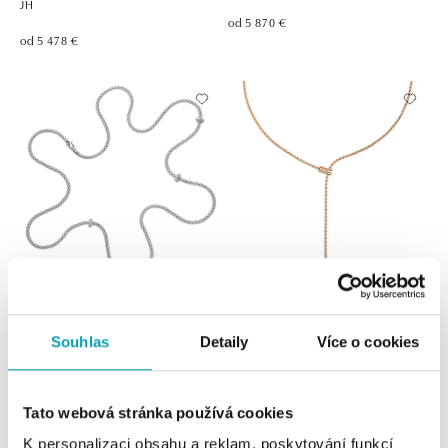
JH
od 5 870 €
od 5 478 €
FOPE
FOPE
Náhrdelník s diamantmi EKA
Náhrdelník s diamantom ARIA
Souhlas
Detaily
Více o cookies
od 12 630 €
od 3 730 €
Tato webová stránka používá cookies
K personalizaci obsahu a reklam, poskytování funkcí