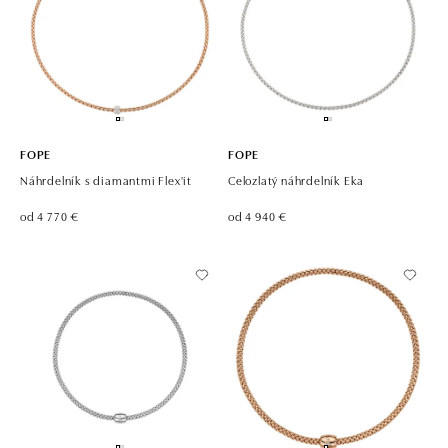
FOPE
FOPE
Náhrdelník s diamantmi Flex'it
Celozlatý náhrdelník Eka
od 4 770 €
od 4 940 €